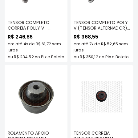
Filtros
Transmissão
TENSOR COMPLETO
TENSOR COMPLETO POLY
Elétrica
CORREIA POLLY V -
V (TENSOR ALTERNADOR)
AIRTREK 2.4 16V 2003 A
- AIRTREK (TODOS OS
Acessórios
R$ 246,86
R$ 368,55
2008 TODOS MODELOS/
MODELOS)/ GRANDIS 2.4
em até
4x
de
R$ 61,72
sem
em até
7x
de
R$ 52,65
sem
GRANDIS 2.4 2005 A 2008
ASX
16v (TODOS OS
TODOS MODELOS -
juros
MODELOS) - VTO
juros
Motor
TENACITY - ABTMI1001
ou
R$ 234,52
no Pix e Boleto
ou
R$ 350,12
no Pix e Boleto
Suspensão
Freio
Correias
Filtros
Transmissão
Elétrica
Acessórios
L200
ROLAMENTO APOIO
TENSOR CORREIA
Triton