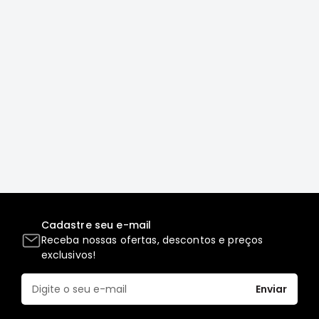
Correias
Filtros
Transmissão
Elétrica
Acessórios
Airtrek
Motor
Suspensão
Freio
Correias
Cadastre seu e-mail
Filtros
Receba nossas ofertas, descontos e preços
Transmissão
exclusivos!
Elétrica
Enviar
Acessórios
Outlander