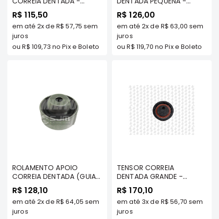
CORREIA DENTADA -
DENTADA PEQUENA -
e
GALANT 2.0 / SPACE
AIRTREK 2.4 16v 06/...
R$ 115,50
Dakar
R$ 126,00
WAGON 2.4 / AIRTREK 2.4
Motor
em até
2x
de
R$ 57,75
sem
em até
2x
de
R$ 63,00
sem
/ ECLIPSE 2.0 (TODOS OS
MODELOS)
juros
juros
Suspensão
ou
R$ 109,73
no Pix e Boleto
ou
R$ 119,70
no Pix e Boleto
Freio
Correias
Filtros
Transmissão
Elétrica
Acessórios
Pajero
Sport
e
ROLAMENTO APOIO
TENSOR CORREIA
CORREIA DENTADA (GUIA)
Full
DENTADA GRANDE -
- AIRTREK/ GRANDIS 2.4
AIRTREK/ GRANDIS 2.4 16v
Motor
R$ 128,10
R$ 170,10
16v MIVEC
MIVEC
em até
2x
de
R$ 64,05
sem
Suspensão
em até
3x
de
R$ 56,70
sem
juros
juros
Freio