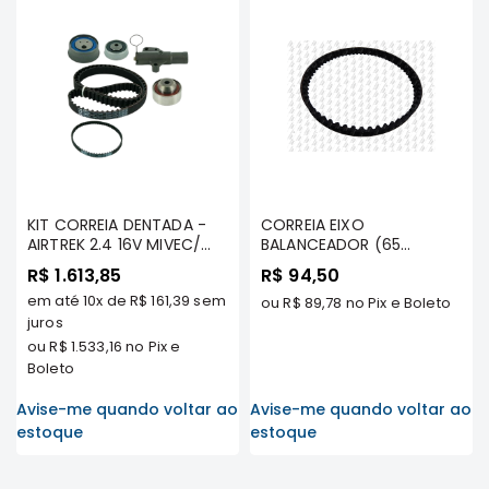
Elétrica
Acessórios
Pajero
Motor
Suspensão
Freio
Correias
KIT CORREIA DENTADA -
CORREIA EIXO
AIRTREK 2.4 16V MIVEC/
BALANCEADOR (65
Filtros
GRANDIS 2.4 16V MIVEC -
DENTES) - AIRTREK/
R$ 1.613,85
R$ 94,50
SKF
SPACE/ GALANT TDS/
Câmbio
em até
10x
de
R$ 161,39
sem
ECLIPSE TDS/ TRITON 2.4 -
ou
R$ 89,78
no Pix e Boleto
Elétrica
juros
GATES
ou
R$ 1.533,16
no Pix e
Acessórios
Boleto
Lancer
Avise-me quando voltar ao
Avise-me quando voltar ao
Motor
estoque
estoque
Suspensão
Freio