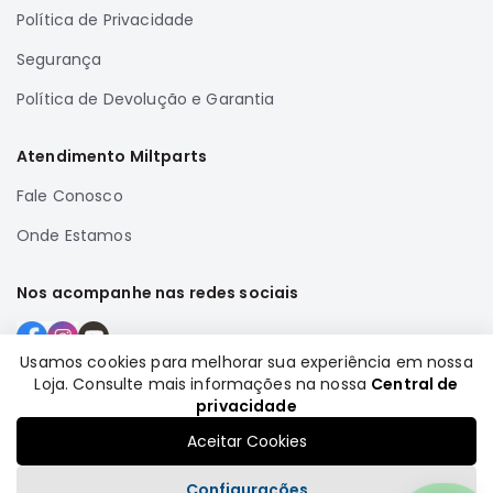
Política de Privacidade
Elétrica
Segurança
Acessórios
ECLIPSE
Política de Devolução e Garantia
CROSS
Peças
Atendimento Miltparts
Originais
Fale Conosco
Montadoras
Corola
Onde Estamos
Honda
Nos acompanhe nas redes sociais
Toyota
Hilux
Usamos cookies para melhorar sua experiência em nossa
BMW
Loja. Consulte mais informações na nossa
Central de
Formas de pagamento
HYUNDAI
privacidade
NISSAN
Aceitar Cookies
Porsche
Configurações