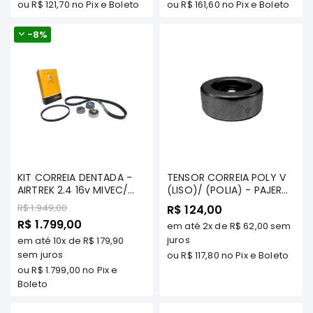
ou
R$ 121,70
no Pix e Boleto
ou
R$ 161,60
no Pix e Boleto
Correias
-
8%
Filtros
Transmissão
Elétrica
Acessórios
L200
GL,
GLS
e
KIT CORREIA DENTADA -
TENSOR CORREIA POLY V
SPORT
AIRTREK 2.4 16v MIVEC/
(LISO)/ (POLIA) - PAJERO
Motor
GRANDIS 2.4 16v MIVEC -
3.5 V6/TRITON 3.5 V6/
Preço
R$ 1.949,00
R$ 124,00
CONTITECH
FULL 3.8 V6/ AIRTREK 2.4
Preço
Suspensão
R$ 1.799,00
em até
2x
de
R$ 62,00
sem
16V - MILTPARTS -
Especial
MD368209 MT
juros
em até
10x
de
R$ 179,90
Freio
sem juros
ou
R$ 117,80
no Pix e Boleto
Correias
ou
R$ 1.799,00
no Pix e
Boleto
Filtros
Transmissão