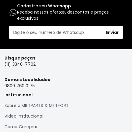
Motor
Cadastre seu Whatsapp
Receba nossas ofertas, descontos e preços
Suspensão
exclusivos!
Freio
Enviar
Correias
Filtros
Transmissão
Disque peças
Elétrica
(11) 3346-7702
Acessórios
Grandis
Demais Localidades
Motor
0800 760 0175
Suspensão
Institucional
Freio
Sobre a MILTPARTS & MILTFORT
Correias
Vídeo Institucional
Filtros
Como Comprar
Transmissão