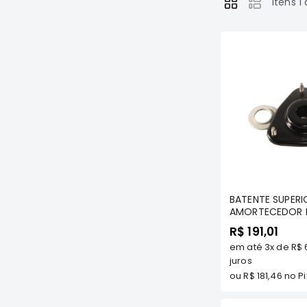
Itens
1
Ver
como
Com
BATENTE SUPERI
AMORTECEDOR D
C/ ROLAMENTO -
R$ 191,01
2003 A 2008 T
em até
3x
de
R$ 
MODELOS/ SPA
95 A 00 - TENAC
juros
ASMMI1008K
ou
R$ 181,46
no Pi