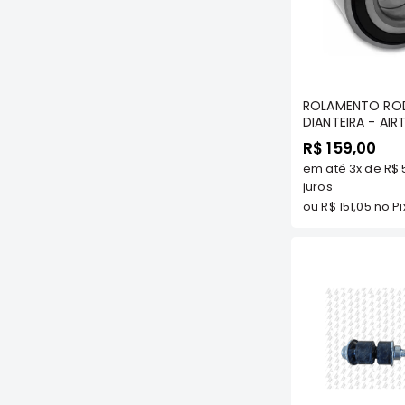
Com
ROLAMENTO RO
DIANTEIRA - AIR
R$ 159,00
em até
3x
de
R$ 
juros
ou
R$ 151,05
no Pi