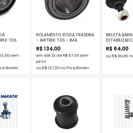
prar
Comprar
C
DA
ROLAMENTO RODA TRASEIRA
BIELETA BARR
TREK TDS
- AIRTREK TDS - IMA
ESTABILIZADO
AIRTREK TDS 
R$ 134,00
R$ 64,00
53,00
sem
em até
2x
de
R$ 67,00
sem
ou
R$ 60,80
no
juros
x e Boleto
ou
R$ 127,30
no Pix e Boleto