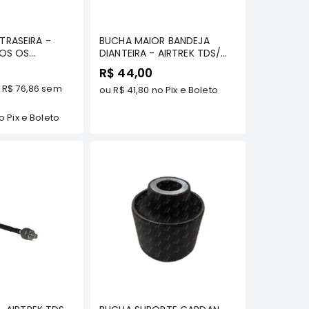
omprar
Comprar
RASEIRA -
BUCHA MAIOR BANDEJA
DOS OS
DIANTEIRA - AIRTREK TDS/
MLS
ASX TDS/ OUTLANDER TDS/
R$ 44,00
OUTLANDER 2013/... -
e
R$ 76,86
sem
MOBENSANI
ou
R$ 41,80
no Pix e Boleto
 Pix e Boleto
omprar
Comprar