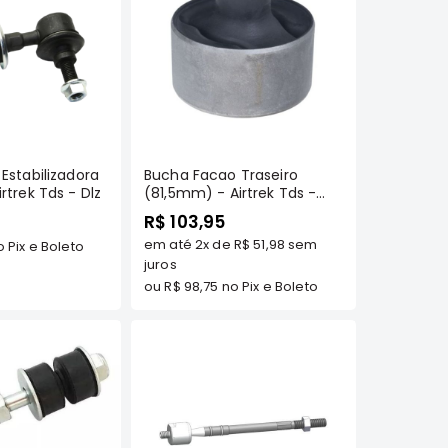
omprar
Comprar
 Estabilizadora
Bucha Facao Traseiro
irtrek Tds - Dlz
(81,5mm) - Airtrek Tds -
Green Parts
R$ 103,95
em até
2x
de
R$ 51,98
sem
 Pix e Boleto
juros
ou
R$ 98,75
no Pix e Boleto