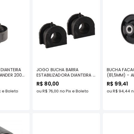
prar
Comprar
C
DIANTEIRA
JOGO BUCHA BARRA
BUCHA FACA
LANDER 2007
ESTABILIZADORA DIANTEIRA -
(81,5MM) - A
ASX 2011 A
AIRTREK 2003 A 2008
2008 TODOS
R$ 80,00
R$ 99,41
TODOS OS MODELOS -
TENACITY - 
/ AIRTREK
x e Boleto
TENACITY - ASBMI1024
ou
R$ 76,00
no Pix e Boleto
ou
R$ 94,44
n
DAS -
MI1016