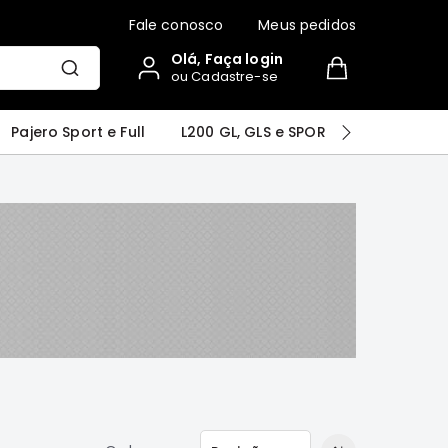
Fale conosco
Meus pedidos
Olá, Faça login
ou Cadastre-se
r
Airtrek
Grandis
Outlander
Pajero Sport e Full
L200 GL, GLS e SPORT
Pajero