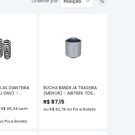
Ordenar por
Posição
omprar
Comprar
AS DIANTEIRA
BUCHA BANDEJA TRASEIRA
U GNV) -
(MENOR) - AIRTREK TDS
MODELOS - GREENPARTS
R$ 87,15
e
R$ 95,34
sem
ou
R$ 82,79
no Pix e Boleto
o Pix e Boleto