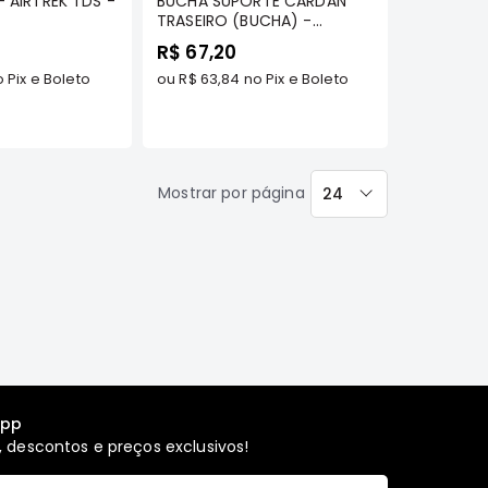
- AIRTREK TDS -
BUCHA SUPORTE CARDAN
TRASEIRO (BUCHA) -
AIRTREK (TODOS OS
R$ 67,20
MODELOS)
 Pix e Boleto
ou
R$ 63,84
no Pix e Boleto
Mostrar por página
24
por
página
app
 descontos e preços exclusivos!