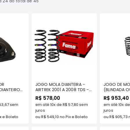
a
24
do total de
45
prar
Comprar
C
OR
JOGO MOLA DIANTEIRA -
JOGO DE MOL
IANTEIRO
AIRTREK 2001 A 2008 TDS -
(BLINDADA O
 AIRTREK
FAMA
AIRTREK TDS
R$ 578,00
R$ 953,40
ODOS OS
63,67
sem
em até
10x
de
R$ 57,80
sem
em até
10x
d
CE WAGON
ITY -
juros
juros
x e Boleto
ou
R$ 549,10
no Pix e Boleto
ou
R$ 905,73
n