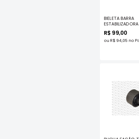
Com
BIELETA BARRA
ESTABILIZADORA
LD/LE - AIRTRE
R$ 99,00
MODELOS - NAK
ou
R$ 94,05
no Pi
Com