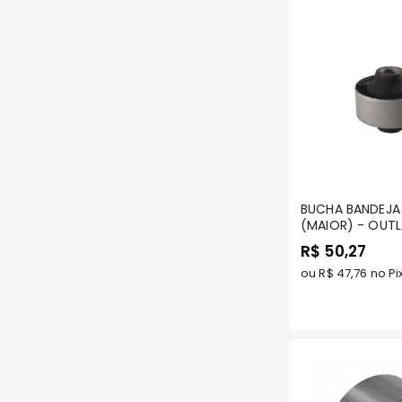
Com
BUCHA BANDEJA 
(MAIOR) - OUT
A 2024 TODAS/ 
R$ 50,27
2023 TODAS/ LANCER 2.0
GASOLINA 2011/..
ou
R$ 47,76
no Pi
2003 A 2008 TO
TENACITY - AAM