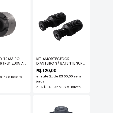
omprar
Comprar
O TRASEIRO
KIT AMORTECEDOR
IRTREK 2005 A
DIANTEIRO S/ BATENTE SUP
 MODELOS -
(COIFA AMORTECEDOR p/
R$ 120,00
AAMMI1059
os dois lados do veiculo) -
em até
2x
de
R$ 60,00
sem
o Pix e Boleto
PAJERO TR4 TODOS/
PAJERO IO TDS / AIRTREK /
juros
ASX TODAS / LANCER
ou
R$ 114,00
no Pix e Boleto
TODOS / GRANDIS /
OUTLANDER 2007 A 2013
(EXCETO NEW OUTLANDER)
- TENACITY - ASCMI1003