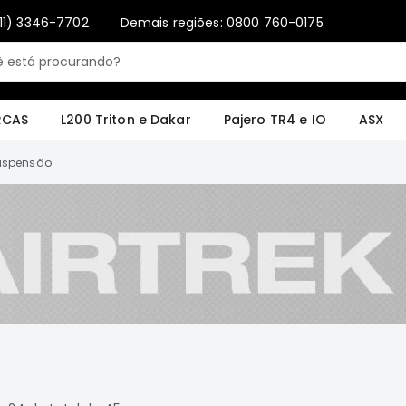
11) 3346-7702
Demais regiões: 0800 760-0175
4 e IO
ASX
Pajero Sport e Full
L200 GL, GLS e SPORT
Pajero
Lance
RCAS
L200 Triton e Dakar
Pajero TR4 e IO
ASX
uspensão