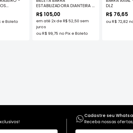
RASEIRO -
BIELETA BARRA
BARRA AXIAL 
 OS
ESTABILIZADORA DIANTEIRA -
DLZ
AIRTREK TODOS OS
R$ 105,00
R$ 76,65
MODELOS - COFAP
em até
2x
de
R$ 52,50
sem
x e Boleto
ou
R$ 72,82
no
juros
ou
R$ 99,75
no Pix e Boleto
do a pagina
Cadastre seu Whats
clusivos!
Receba nossas ofertas,