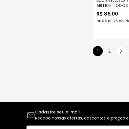
BUCHA FACÃO T
AIRTREK TODOS
MODELOS
R$ 85,00
ou
R$ 80,75
no Pi
Você esta len
Página
1
2
Página
Próximo
Cadastre seu e-mail
Receba nossas ofertas, descontos e preços ex