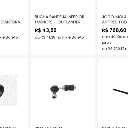
prar
Comprar
C
BUCHA BANDEJA INFERIOR
JOGO MOLA T
 DIANTEIRA
(MENOR) - OUTLANDER
AIRTREK TO
K TODOS OS
2007 A 2024 TODAS/ ASX
MODELOS - 
R$ 43,56
R$ 768,60
ATA
2011 A 2023 TODAS/ LANCER
em até
10x
d
x e Boleto
2.0 GASOLINA 2011/../
ou
R$ 41,38
no Pix e Boleto
AIRTREK 2003 A 2008 TODAS
juros
- TENACITY - AAMMI1009
ou
R$ 730,17
no
prar
Comprar
C