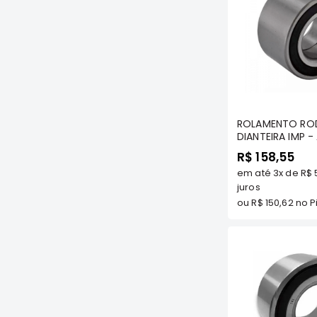
Com
ROLAMENTO RO
DIANTEIRA IMP -
TDS
R$ 158,55
em até
3x
de
R$ 
juros
ou
R$ 150,62
no Pi