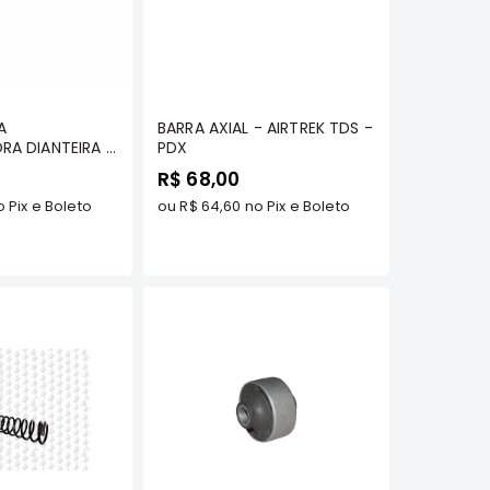
omprar
Comprar
A
BARRA AXIAL - AIRTREK TDS -
RA DIANTEIRA -
PDX
- PDX
R$ 68,00
 Pix e Boleto
ou
R$ 64,60
no Pix e Boleto