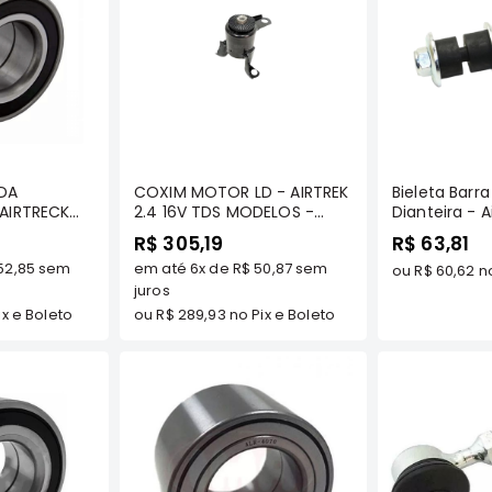
prar
Comprar
C
DA
COXIM MOTOR LD - AIRTREK
Bieleta Barra
 AIRTRECK
2.4 16V TDS MODELOS -
Dianteira - A
NAKATA
R$ 305,19
R$ 63,81
52,85
sem
em até
6x
de
R$ 50,87
sem
ou
R$ 60,62
no
juros
x e Boleto
ou
R$ 289,93
no Pix e Boleto