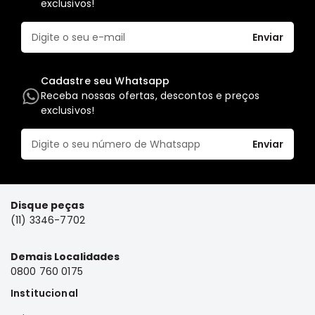
exclusivos!
Elétrica
Enviar
Acessórios
Pajero
Motor
Cadastre seu Whatsapp
Receba nossas ofertas, descontos e preços
Suspensão
exclusivos!
Freio
Correias
Enviar
Filtros
Câmbio
Disque peças
Elétrica
(11) 3346-7702
Acessórios
Lancer
Demais Localidades
Motor
0800 760 0175
Suspensão
Institucional
Freio