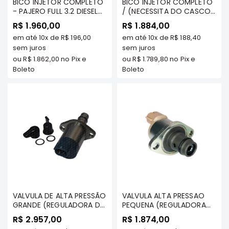
BICO INJETOR COMPLETO
BICO INJETOR COMPLETO
e
- PAJERO FULL 3.2 DIESEL
/ (NECESSITA DO CASCO)
Dakar
2012/... (200CV) - DENSO
- TRITON 2.4 DIESEL
R$ 1.960,00
R$ 1.884,00
Motor
- 1465A351
2017/...(4N15) / PAJERO
em até
10x
de
R$ 196,00
em até
10x
de
R$ 188,40
SPORT 2.4 DIESEL (4N15) -
Suspensão
sem juros
DENSO - 1465A439
sem juros
Freio
ou
R$ 1.862,00
no Pix e
ou
R$ 1.789,80
no Pix e
Boleto
Boleto
Correias
Filtros
Transmissão
Elétrica
Acessórios
Pajero
Sport
e
Full
Motor
VALVULA DE ALTA PRESSÃO
VALVULA ALTA PRESSAO
GRANDE (REGULADORA DE
PEQUENA (REGULADORA
Suspensão
FLUXO/ SUCCAO) -
DE FLUXO/ SUCCAO) -
R$ 2.957,00
R$ 1.874,00
TRITON 3.2 DIESEL/ DAKAR
TRITON 3.2 DIESEL/ DAKAR
Freio