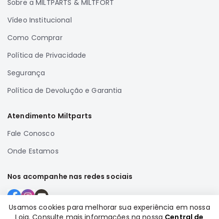
Sobre a MILTPARTS & MILTFORT
Correias
Vídeo Institucional
Filtros
Como Comprar
Transmissão
Política de Privacidade
Elétrica
Acessórios
Segurança
Airtrek
Política de Devolução e Garantia
Motor
Suspensão
Atendimento Miltparts
Freio
Fale Conosco
Correias
Onde Estamos
Filtros
Transmissão
Nos acompanhe nas redes sociais
Elétrica
Acessórios
Usamos cookies para melhorar sua experiência em nossa
Loja. Consulte mais informações na nossa
Central de
Outlander