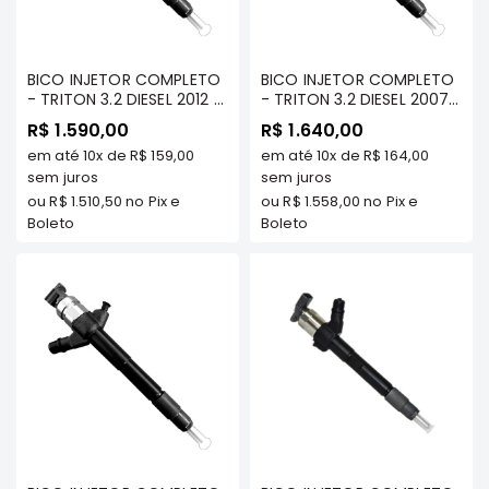
Filtros
Transmissão
BICO INJETOR COMPLETO
BICO INJETOR COMPLETO
Elétrica
- TRITON 3.2 DIESEL 2012 a
- TRITON 3.2 DIESEL 2007
2017/ PAJERO DAKAR 3.2
A 2011/ PAJERO DAKAR 3.2
Acessórios
R$ 1.590,00
R$ 1.640,00
DIESEL 2012 a 2017 /
DIESEL 2008 A 2011 -
em até
10x
de
R$ 159,00
em até
10x
de
R$ 164,00
PAJERO FULL 3.2 DIESEL
ASX
DENSO - 1465A054
2008/.. (180CV) - DENSO
sem juros
sem juros
Motor
- 1465A307
ou
R$ 1.510,50
no Pix e
ou
R$ 1.558,00
no Pix e
Suspensão
Boleto
Boleto
Freio
Correias
Filtros
Transmissão
Elétrica
Acessórios
L200
Triton