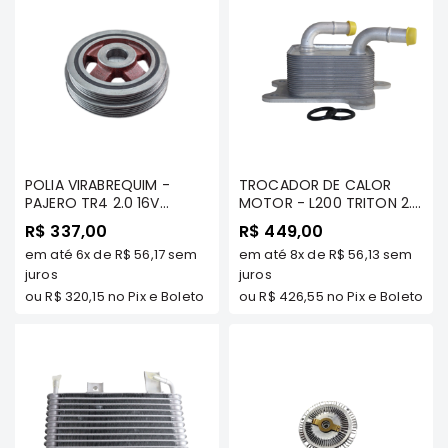
Elétrica
Acessórios
Pajero
Motor
Suspensão
Freio
POLIA VIRABREQUIM -
TROCADOR DE CALOR
Correias
PAJERO TR4 2.0 16V
MOTOR - L200 TRITON 2.4
(TODOS OS MODELOS) -
DIESEL 2017/.../ PAJERO
R$ 337,00
R$ 449,00
Filtros
FRONTIER - 24852
SPORT 2.4 DIESEL 2017/...
em até
6x
de
R$ 56,17
sem
em até
8x
de
R$ 56,13
sem
(4N15) - FRONTIER - 77051
Câmbio
juros
juros
Elétrica
ou
R$ 320,15
no Pix e Boleto
ou
R$ 426,55
no Pix e Boleto
Acessórios
Lancer
Motor
Suspensão
Freio