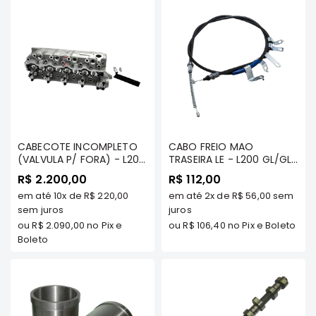
SUZUKI
FORD
Volvo
LAND
ROVER
TUCSON
SUBARU
CABECOTE INCOMPLETO
CABO FREIO MAO
JETTA
(VALVULA P/ FORA) - L200
TRASEIRA LE - L200 GL/GLS
93/95 - FRONTIER
- FRONTIER
RANGER
R$ 2.200,00
R$ 112,00
em até
10x
de
R$ 220,00
em até
2x
de
R$ 56,00
sem
GALANT
sem juros
juros
AMAROK
ou
R$ 2.090,00
no Pix e
ou
R$ 106,40
no Pix e Boleto
Boleto
GM
MARCAS
MILTPARTS
TENACITY