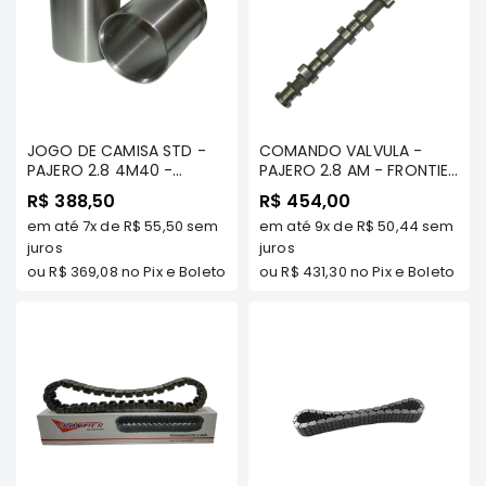
MT
COMPONENTES
TECNOPART
KYB
VIEMAR
JOGO DE CAMISA STD -
COMANDO VALVULA -
FREMAX
PAJERO 2.8 4M40 -
PAJERO 2.8 AM - FRONTIER
FRONTIER
- A114M40 19020
R$ 388,50
R$ 454,00
DS
em até
7x
de
R$ 55,50
sem
em até
9x
de
R$ 50,44
sem
MAGNETI
juros
juros
MARELLI
ou
R$ 369,08
no Pix e Boleto
ou
R$ 431,30
no Pix e Boleto
COFAP
MAHLE
NAKATA
EKSTRON
FRAS-
LE
CONTITECH