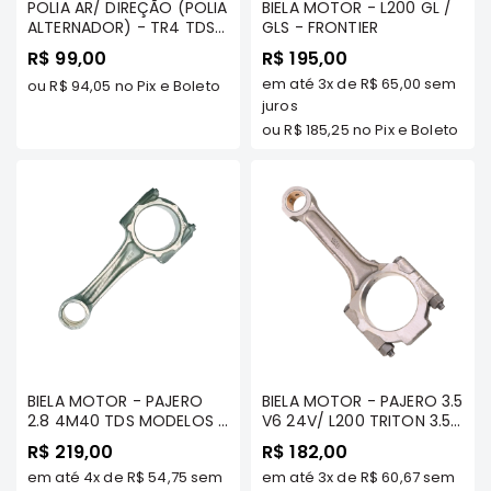
POLIA AR/ DIREÇÃO (POLIA
BIELA MOTOR - L200 GL /
Motor
ALTERNADOR) - TR4 TDS /
GLS - FRONTIER
IO TDS/ PAJERO 3.0 V6
Suspensão
R$ 99,00
R$ 195,00
24V/ 3.5 V6 - FRONTIER -
em até
3x
de
R$ 65,00
sem
15526
ou
R$ 94,05
no Pix e Boleto
Freio
juros
Correias
ou
R$ 185,25
no Pix e Boleto
Filtros
Transmissão
Elétrica
Acessórios
Grandis
Motor
Suspensão
Freio
BIELA MOTOR - PAJERO
BIELA MOTOR - PAJERO 3.5
Correias
2.8 4M40 TDS MODELOS -
V6 24V/ L200 TRITON 3.5
FRONTIER
V6/ DAKAR 3.5 TDS/
R$ 219,00
R$ 182,00
Filtros
PAJERO FULL 3.8 V6
em até
4x
de
R$ 54,75
sem
em até
3x
de
R$ 60,67
sem
(ECXETO MOTOR MIVEC)
Transmissão