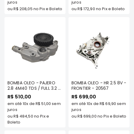
juros
- FRONTIER
juros
Elétrica
ou
R$ 208,05
no Pix e Boleto
ou
R$ 172,90
no Pix e Boleto
Acessórios
ECLIPSE
CROSS
Peças
Originais
Montadoras
Corola
Honda
Toyota
BOMBA OLEO - PAJERO
BOMBA OLEO - HR 2.5 8V -
2.8 4M40 TDS / FULL 3.2 /
FRONTIER - 20567
Hilux
L200 TRITON 3.2 -
R$ 510,00
R$ 699,00
FRONTIER
BMW
em até
10x
de
R$ 51,00
sem
em até
10x
de
R$ 69,90
sem
juros
juros
HYUNDAI
ou
R$ 484,50
no Pix e
ou
R$ 699,00
no Pix e Boleto
NISSAN
Boleto
Porsche