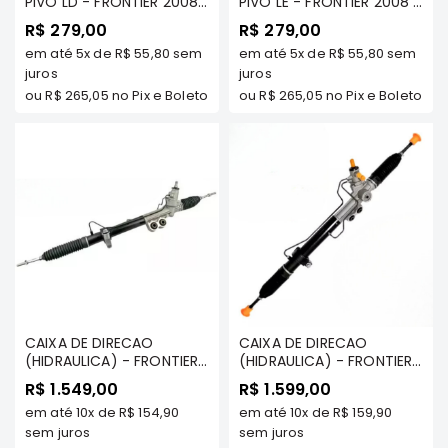
PIVO LD - FRONTIER 2008
PIVO LE - FRONTIER 2008 A
e
A 2016 - MT
2016 - MT COMPONENTES
R$ 279,00
Dakar
R$ 279,00
COMPONENTES - MT-
- MT-0232-L
Motor
em até
5x
de
R$ 55,80
sem
em até
5x
de
R$ 55,80
sem
0232-R
juros
juros
Suspensão
ou
R$ 265,05
no Pix e Boleto
ou
R$ 265,05
no Pix e Boleto
Freio
Correias
Filtros
Transmissão
Elétrica
Acessórios
Pajero
Sport
e
CAIXA DE DIRECAO
CAIXA DE DIRECAO
(HIDRAULICA) - FRONTIER
Full
(HIDRAULICA) - FRONTIER
2.5 SELL 2008 A 2016 -
2.3 2017/... - MILTPARTS -
Motor
R$ 1.549,00
R$ 1.599,00
MILTPARTS - MTCX810 MT
MTCXH0A MT
em até
10x
de
R$ 154,90
Suspensão
em até
10x
de
R$ 159,90
sem juros
sem juros
Freio