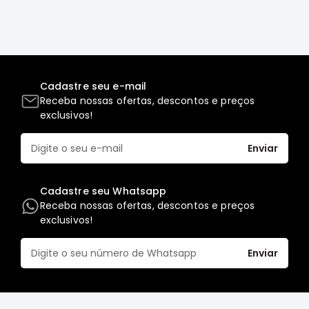
Full
L200
GL,
GLS
e
Cadastre seu e-mail
SPORT
Receba nossas ofertas, descontos e preços
Pajero
exclusivos!
Lancer
Enviar
Airtrek
Grandis
Cadastre seu Whatsapp
Outlander
Receba nossas ofertas, descontos e preços
exclusivos!
Enviar