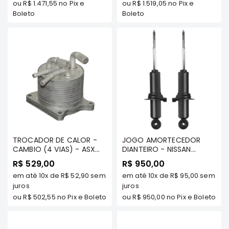
ou
R$ 1.471,55
no Pix e
ou
R$ 1.519,05
no Pix e
Boleto
Correias
Boleto
Filtros
Transmissão
Elétrica
Acessórios
L200
GL,
GLS
e
SPORT
TROCADOR DE CALOR -
JOGO AMORTECEDOR
Motor
CAMBIO (4 VIAS) - ASX
DIANTEIRO - NISSAN
TDS/ LANCER TDS/
FRONTIER 2008/... TDS
Suspensão
R$ 529,00
R$ 950,00
OUTLANDER TDS C/
MODELOS - COFAP
em até
10x
de
R$ 52,90
sem
em até
10x
de
R$ 95,00
sem
CAMBIO CVT - FRONTIER
Freio
juros
juros
Correias
ou
R$ 502,55
no Pix e Boleto
ou
R$ 950,00
no Pix e Boleto
Filtros
Transmissão