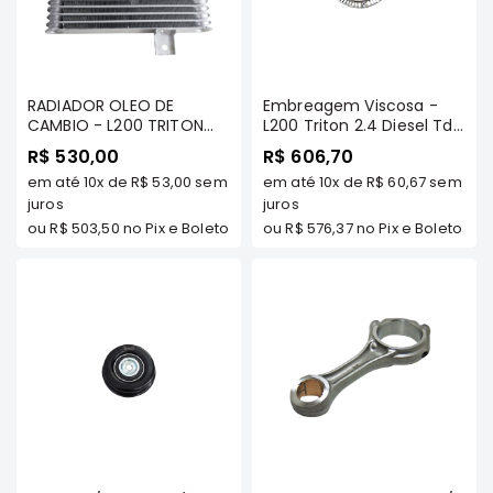
Correias
Filtros
Transmissão
RADIADOR OLEO DE
Embreagem Viscosa -
CAMBIO - L200 TRITON
L200 Triton 2.4 Diesel Tds
Elétrica
2.4 DIESEL 2017/.../ PAJERO
Modelos - Frontier
R$ 530,00
R$ 606,70
Acessórios
SPORT 2.4 DIESEL 2017/...
em até
10x
de
R$ 53,00
sem
em até
10x
de
R$ 60,67
sem
(4N15) - FRONTIER -
Airtrek
77052
juros
juros
Motor
ou
R$ 503,50
no Pix e Boleto
ou
R$ 576,37
no Pix e Boleto
Suspensão
Freio
Correias
Filtros
Transmissão
Elétrica
Acessórios
Outlander