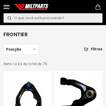
Pesquisa
P
e
PROMOÇÕES
s
LINKS
FRONTIER
q
MANUTENÇÃO
PREVENTIVA
u
Filtros
Posição
VEÍCULOS
i
Mitsubishi
s
Pajero
Itens
1
a
24
do total de
76
TR4
a
e
IO
Motor
Suspensão
Freio
Correias