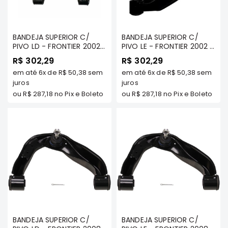
Filtros
Transmissão
BANDEJA SUPERIOR C/
BANDEJA SUPERIOR C/
Elétrica
PIVO LD - FRONTIER 2002
PIVO LE - FRONTIER 2002 A
A 2007 2.8 DIESEL - MT
2007 2.8 DIESEL - MT
Acessórios
R$ 302,29
R$ 302,29
COMPONENTES- MT-
COMPONENTES - MT-
em até
6x
de
R$ 50,38
sem
em até
6x
de
R$ 50,38
sem
0208-R
ASX
0208-L
juros
juros
Motor
ou
R$ 287,18
no Pix e Boleto
ou
R$ 287,18
no Pix e Boleto
Suspensão
Freio
Correias
Filtros
Transmissão
Elétrica
Acessórios
L200
BANDEJA SUPERIOR C/
BANDEJA SUPERIOR C/
Triton