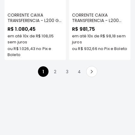
FRONTIER
CORRENTE CAIXA
CORRENTE CAIXA
NGK
TRANSFERENCIA - L200 GL/
TRANSFERENCIA - L200
GLS (41 ELOS) - FRONTIER
TRITON 2007 A 2009 -
DENSO
R$ 1.080,45
R$ 981,75
FRONTIER
em até
10x
de
R$ 108,05
em até
10x
de
R$ 98,18
sem
FAMA
sem juros
juros
WILLTEC
ou
R$ 1.026,43
no Pix e
ou
R$ 932,66
no Pix e Boleto
Boleto
L200
Triton
e
Você esta lendo a pagina
Página
Página
Página
1
2
3
4
Dakar
Página
Próximo
Pajero
TR4
e
IO
ASX
Pajero
Sport
e