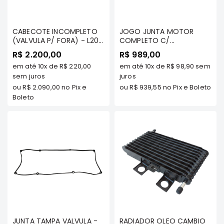
Motor
Suspensão
CABECOTE INCOMPLETO
JOGO JUNTA MOTOR
(VALVULA P/ FORA) - L200
COMPLETO C/
Freio
93/95 - FRONTIER
RETENTORES - PAJERO 3.5
R$ 2.200,00
R$ 989,00
Correias
V6 24V FLEX OU GASOLINA
em até
10x
de
R$ 220,00
em até
10x
de
R$ 98,90
sem
TDS/ TRITON 3.5 FLEX OU
Filtros
sem juros
GASOLINA 24V TDS/
juros
DAKAR 3.5 FLEX OU
Transmissão
ou
R$ 2.090,00
no Pix e
ou
R$ 939,55
no Pix e Boleto
GASOLINA 24V TDS
Boleto
Elétrica
(JUNTA CABEÇOTE
AMIANTO) MARCA
Acessórios
FRONTIER
Grandis
Motor
Suspensão
Freio
Correias
Filtros
JUNTA TAMPA VALVULA -
RADIADOR OLEO CAMBIO
Transmissão