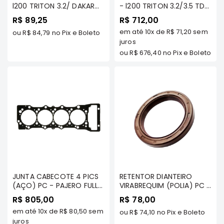
l200 TRITON 3.2/ DAKAR
- l200 TRITON 3.2/3.5 TDS
Elétrica
3.2/ PAJERO FULL 3.2 .../07
MODELOS/ DAKAR 3.2/ 3.5
R$ 89,25
R$ 712,00
- FRONTIER
- FRONTIER
Acessórios
em até
10x
de
R$ 71,20
sem
ou
R$ 84,79
no Pix e Boleto
juros
ECLIPSE
ou
R$ 676,40
no Pix e Boleto
CROSS
Peças
Originais
Montadoras
Corola
Honda
Toyota
Hilux
BMW
JUNTA CABECOTE 4 PICS
RETENTOR DIANTEIRO
HYUNDAI
(AÇO) PC - PAJERO FULL
VIRABREQUIM (POLIA) PC -
3.2 DIESEL 2001/.../ l200
TR4 2.0 16V/ IO 1.8 16V/
R$ 805,00
R$ 78,00
NISSAN
TRITON 3.2/ DAKAR 3.2
l200 TRITON 3.5/ PAJERO
em até
10x
de
R$ 80,50
sem
(SEM FURO DE
3.5/ PAJERO FULL 3.8
ou
R$ 74,10
no Pix e Boleto
Porsche
LUBRIFICAÇÃO) - AJUSA
juros
MIVEC 2007/... - AJUSA