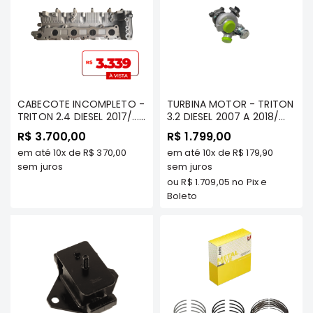
Filtros
Transmissão
Elétrica
Acessórios
ASX
CABECOTE INCOMPLETO -
TURBINA MOTOR - TRITON
Motor
TRITON 2.4 DIESEL 2017/..../
3.2 DIESEL 2007 A 2018/
PAJERO SPORT 2.4 DIESEL
PAJERO DAKAR 3.2 DIESEL /
R$ 3.700,00
R$ 1.799,00
Suspensão
2017/.. (MOTOR 4N15) -
TDS - EKSTRON (TC1103)
em até
10x
de
R$ 370,00
em até
10x
de
R$ 179,90
MTCB644
Freio
sem juros
sem juros
Correias
ou
R$ 1.709,05
no Pix e
Boleto
Filtros
Transmissão
Elétrica
Acessórios
L200
Triton