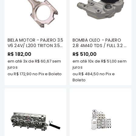
Correias
Filtros
Transmissão
Elétrica
BIELA MOTOR - PAJERO 3.5
BOMBA OLEO - PAJERO
Acessórios
V6 24V/ L200 TRITON 3.5
2.8 4M40 TDS / FULL 3.2 /
V6/ DAKAR 3.5 TDS/
L200 TRITON 3.2 -
R$ 182,00
R$ 510,00
Airtrek
PAJERO FULL 3.8 V6
FRONTIER
Motor
em até
3x
de
R$ 60,67
sem
em até
10x
de
R$ 51,00
sem
(ECXETO MOTOR MIVEC)
- FRONTIER
juros
juros
Suspensão
ou
R$ 172,90
no Pix e Boleto
ou
R$ 484,50
no Pix e
Freio
Boleto
Correias
Filtros
Transmissão
Elétrica
Acessórios
Outlander