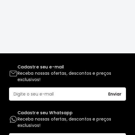
Full
L200
GL,
GLS
e
SPORT
Pajero
Lancer
Cadastre seu e-mail
Airtrek
Receba nossas ofertas, descontos e preços
Grandis
exclusivos!
Outlander
Enviar
Cadastre seu Whatsapp
Receba nossas ofertas, descontos e preços
exclusivos!