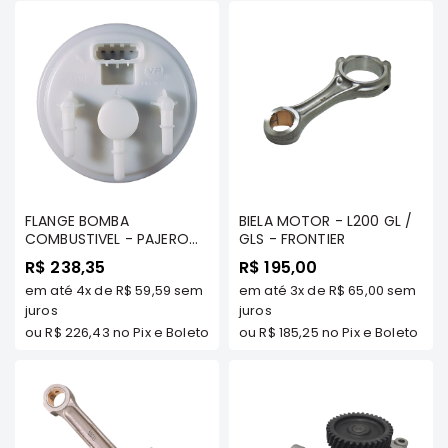
Elétrica
Acessórios
Pajero
Motor
Suspensão
Freio
Correias
FLANGE BOMBA
BIELA MOTOR - L200 GL /
Filtros
COMBUSTIVEL - PAJERO
GLS - FRONTIER
SPORT 3.5 FLEX/ DAKAR 3.5
Câmbio
R$ 238,35
R$ 195,00
FLEX / L200 TRITON 3.5
em até
4x
de
R$ 59,59
sem
em até
3x
de
R$ 65,00
sem
FLEX (SISTEMA DELPHI) -
Elétrica
FTK
juros
juros
Acessórios
ou
R$ 226,43
no Pix e Boleto
ou
R$ 185,25
no Pix e Boleto
Lancer
Motor
Suspensão
Freio