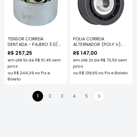
FRONTIER
NGK
DENSO
FAMA
TENSOR CORREIA
POLIA CORREIA
DENTADA - PAJERO 3.0/
ALTERNADOR (POLY V)
WILLTEC
3.5 V6 24V / l200 TRITON
FRISADO - PAJERO SPORT
R$ 257,25
R$ 147,00
3.5 V6 / PAJERO FULL 3.8
3.0/ 3.5 V6/ L200 TRITON
L200
em até
5x
de
R$ 51,45
sem
em até
2x
de
R$ 73,50
sem
V6 - SKF
3.5 V6 - TSI
Triton
juros
juros
e
ou
R$ 244,39
no Pix e
ou
R$ 139,65
no Pix e Boleto
Dakar
Boleto
Pajero
TR4
Você esta lendo a pagina
Página
Página
Página
Página
1
2
3
4
5
e
Página
Próximo
IO
ASX
Pajero
Sport
e