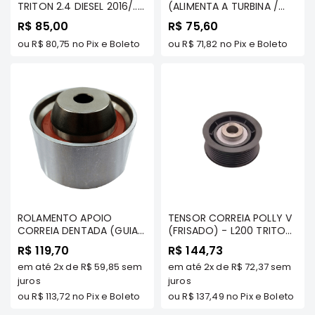
TRITON 2.4 DIESEL 2016/../
(ALIMENTA A TURBINA /
PAJERO SPORT 2.4 DIESEL
CANO DE RETORNO) -
Correias
R$ 85,00
R$ 75,60
4N15 - MILTPARTS -
L200 SPORT/ HPE/
Filtros
1035B281 MT
ou
R$ 80,75
no Pix e Boleto
OUTDOOR/ PAJERO 2.5
ou
R$ 71,82
no Pix e Boleto
HPE - WME
Transmissão
Elétrica
Acessórios
L200
GL,
GLS
e
SPORT
Motor
ROLAMENTO APOIO
TENSOR CORREIA POLLY V
Suspensão
CORREIA DENTADA (GUIA)
(FRISADO) - L200 TRITON
- SPACE WAGON 2.4 16V/
3.5 V6 TDS/ PAJERO 3.5/
Freio
R$ 119,70
R$ 144,73
LANCER 92/01 / GALANT
3.8 V6 FULL 07/... (7PK)
em até
2x
de
R$ 59,85
sem
em até
2x
de
R$ 72,37
sem
Correias
2.0 92 / AIRTREK 2.4 (NAO
MIVEC)/ L200 TRITON 2.4
juros
juros
Filtros
- TSI
ou
R$ 113,72
no Pix e Boleto
ou
R$ 137,49
no Pix e Boleto
Transmissão