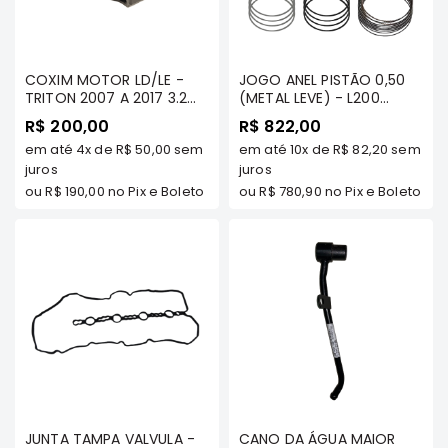
e
Dakar
Motor
COXIM MOTOR LD/LE -
JOGO ANEL PISTÃO 0,50
Suspensão
TRITON 2007 A 2017 3.2
(METAL LEVE) - L200
Freio
DIESEL TODAS/ 3.5 GAS OU
TRITON 3.2 DIESEL/ PAJERO
R$ 200,00
R$ 822,00
FLEX/ PAJERO DAKAR 3.2
DAKAR 3.2 - MAHLE METAL
Correias
em até
4x
de
R$ 50,00
sem
em até
10x
de
R$ 82,20
sem
DIESEL/ 3.5 V6 FLEX -
LEVE
TENACITY - AWSMI1196
juros
juros
Filtros
ou
R$ 190,00
no Pix e Boleto
ou
R$ 780,90
no Pix e Boleto
Transmissão
Elétrica
Acessórios
Pajero
Sport
e
Full
Motor
Suspensão
JUNTA TAMPA VALVULA -
CANO DA ÁGUA MAIOR
Freio