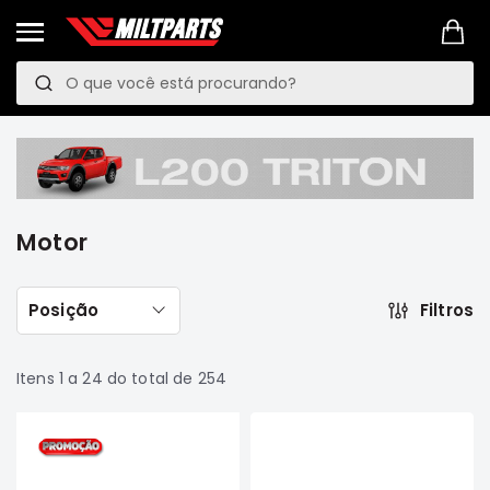
Pesquisa
P
e
PROMOÇÕES
s
LINKS
q
MANUTENÇÃO
PREVENTIVA
u
Motor
VEÍCULOS
i
Mitsubishi
s
Pajero
TR4
Filtros
Posição
a
e
IO
Motor
Itens
1
a
24
do total de
254
Suspensão
Freio
Correias