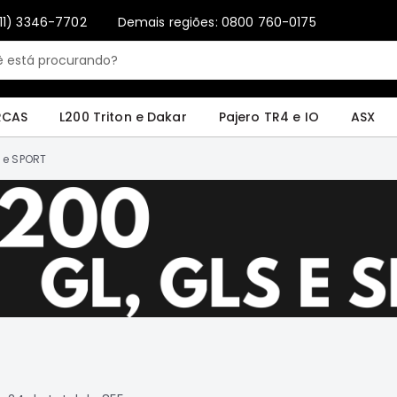
11) 3346-7702
Demais regiões: 0800 760-0175
4 e IO
ASX
Pajero Sport e Full
L200 GL, GLS e SPORT
Pajero
Lance
RCAS
L200 Triton e Dakar
Pajero TR4 e IO
ASX
S e SPORT