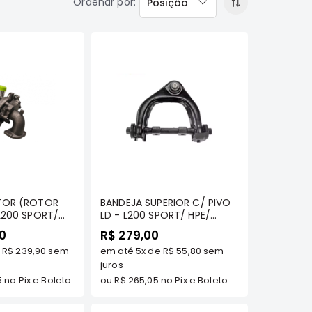
Ordenar por
Posição
omprar
Comprar
TOR (ROTOR
BANDEJA SUPERIOR C/ PIVO
L200 SPORT/
LD - L200 SPORT/ HPE/
OR/ PAJERO
OUTDOOR/ SAVANA/
00
R$ 279,00
E - EKSTRON -
PAJERO SPORT / PAJERO
e
R$ 239,90
sem
em até
5x
de
R$ 55,80
sem
FULL GLS/ GLSB 1993 A 1999 -
MT COMPONENTES -
juros
MR124880
5
no Pix e Boleto
ou
R$ 265,05
no Pix e Boleto