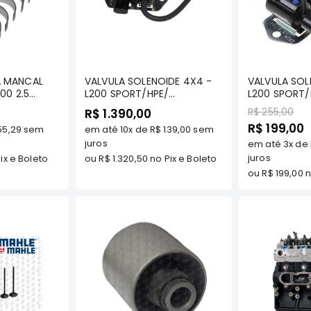
prar
Comprar
C
A MANCAL
VALVULA SOLENOIDE 4X4 -
VALVULA SOL
00 2.5
L200 SPORT/HPE/
L200 SPORT/
LS (L200
OUTDOOR/ PAJERO/ SPORT
OUTDOOR/ P
Preço
R$ 255,00
R$ 1.390,00
JERO 2.5
TDS/ FULL../99/ FULL ../06 -
TDS/ FULL../99/ FULL ../06 -
Preço
R$ 199,00
55,29
sem
em até
10x
de
R$ 139,00
sem
 - MAHLE
ORIGINAL MITSUBISHI
TECNOPART 
Especial
C546/050
juros
em até
3x
de
juros
ix e Boleto
ou
R$ 1.320,50
no Pix e Boleto
ou
R$ 199,00
n