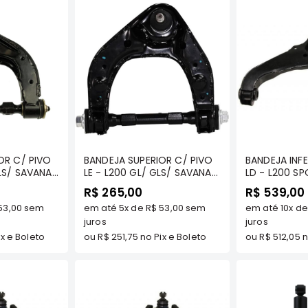
prar
Comprar
C
OR C/ PIVO
BANDEJA SUPERIOR C/ PIVO
BANDEJA INFE
GLS/ SAVANA
LE - L200 GL/ GLS/ SAVANA
LD - L200 SP
7
4X4 1994 A 2007
OUTDOOR/ S
R$ 265,00
R$ 539,00
 - MT
(QUADRADINHA) - MT
PAJERO SPOR
53,00
sem
em até
5x
de
R$ 53,00
sem
em até
10x
d
 MB527512
COMPONENTES - MB527161
FULL GLS/ GL
juros
MT COMPONE
juros
COMPONENTE
x e Boleto
ou
R$ 251,75
no Pix e Boleto
ou
R$ 512,05
n