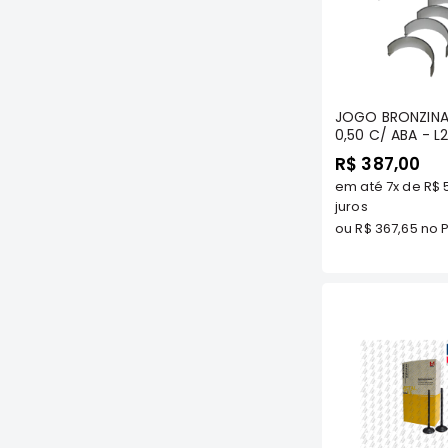
Com
JOGO BRONZIN
0,50 C/ ABA - L2
DIESEL 8V GL/ G
R$ 387,00
QUADRADA)/ PA
em até
7x
de
R$ 
DIESEL 8V 92/95
METAL LEVE - B
juros
ou
R$ 367,65
no P