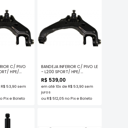
omprar
Comprar
RIOR C/ PIVO
BANDEJA INFERIOR C/ PIVO LE
ORT/ HPE/
- L200 SPORT/ HPE/
AVANA/
OUTDOOR/ SAVANA/
R$ 539,00
T / PAJERO
PAJERO SPORT / PAJERO
e
R$ 53,90
sem
em até
10x
de
R$ 53,90
sem
SB 1993 A 1999 -
FULL GLS/ GLSB 1993 A 1999 -
NTES - MT
MT COMPONENTES - MT-
juros
S - MT-0315-R
0315-L
o Pix e Boleto
ou
R$ 512,05
no Pix e Boleto