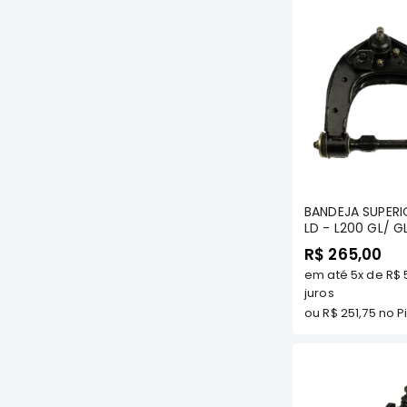
Com
BANDEJA SUPERI
LD - L200 GL/ 
4X4 1994 A 200
R$ 265,00
(QUADRADINHA)
em até
5x
de
R$ 
COMPONENTES -
juros
ou
R$ 251,75
no Pi