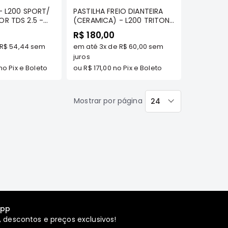
- L200 SPORT/
PASTILHA FREIO DIANTEIRA
R TDS 2.5 -
(CERAMICA) - L200 TRITON
3.2/3.5/3.8 TDS/ DAKAR
R$ 180,00
TDS/ TRITON 2.4 FLEX/
R$ 54,44
sem
em até
3x
de
R$ 60,00
sem
TRITON 2.4 DIESEL 2016 A
2019 - COBREQ
juros
no Pix e Boleto
ou
R$ 171,00
no Pix e Boleto
Mostrar por página
24
por
página
app
 descontos e preços exclusivos!