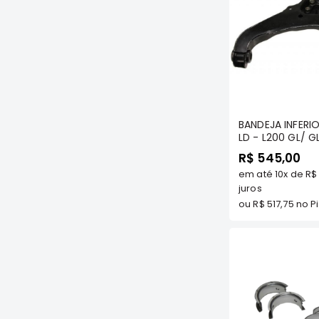
Com
BANDEJA INFERI
LD - L200 GL/ 
4X4 1994 A 200
R$ 545,00
(QUADRADINHA)
em até
10x
de
R$
COMPONENTES 
R
juros
ou
R$ 517,75
no Pi