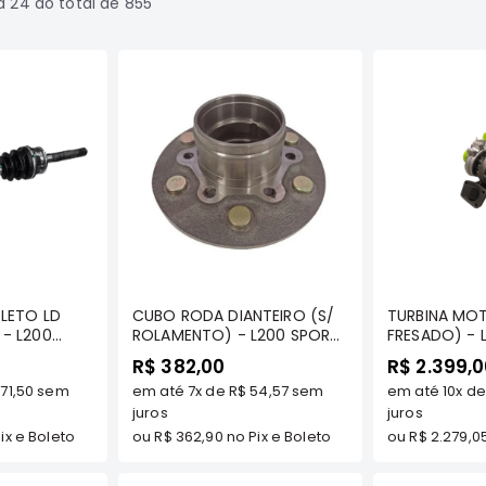
a
24
do total de
855
prar
Comprar
C
LETO LD
CUBO RODA DIANTEIRO (S/
TURBINA MO
- L200
ROLAMENTO) - L200 SPORT/
FRESADO) - 
UTDOOR/
HPE/ OUTDOOR/ PAJERO
HPE/ OUTDO
R$ 382,00
R$ 2.399,
SPORT 2007/... - AL930
SPORT 2.5 HP
71,50
sem
em até
7x
de
R$ 54,57
sem
em até
10x
d
TDS - AL1080
TC-1099F
juros
juros
ix e Boleto
ou
R$ 362,90
no Pix e Boleto
ou
R$ 2.279,0