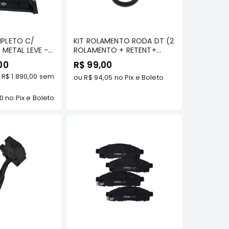
omprar
Comprar
PLETO C/
KIT ROLAMENTO RODA DT (2
 METAL LEVE -
ROLAMENTO + RETENT+
S/ SPORT/ HPE/
CUPILHA+ GRAXA) - L200
00
R$ 99,00
AJERO SPORT
GL/ GLS/ SPORT/ HPE/
e
R$ 1.890,00
sem
(8 VALVULAS)/
OUTDOOR/ PAJERO SPORT
ou
R$ 94,05
no Pix e Boleto
0/ H100/
TDS 4X4 - IMA - ALK-3929
 DIESEL
00
no Pix e Boleto
omprar
Comprar