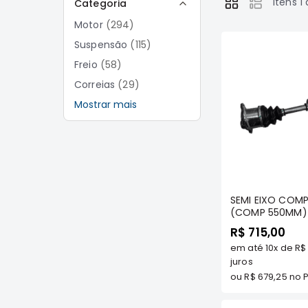
Itens
1
Categoria
Ver
como
Motor
294
Suspensão
115
Freio
58
Correias
29
Filtros
Mostrar mais
10
Transmissão
107
Elétrica
53
Acessórios
79
Com
SEMI EIXO COMP
(COMP 550MM) 
SPORT/ HPE/ O
R$ 715,00
PAJERO SPORT
em até
10x
de
R$ 
2.5/2.8/3.0/3.5 
juros
ou
R$ 679,25
no P