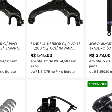
prar
Comprar
C
OR C/ PIVO
BANDEJA INFERIOR C/ PIVO LE
JOGO AMOR
GLS/ SAVANA
- L200 GL/ GLS/ SAVANA
TRASEIRO (O PAR)
7
4X4 1994 A 2007
GL/GLS/SPO
R$ 545,00
R$ 378,00
 - MT
(QUADRADINHA) - MT
OUTDOOR - KAYABA -
 54,50
sem
em até
10x
de
R$ 54,50
sem
em até
7x
de
- MT-0332-
COMPONENTES - MT-0332-
443290
L
juros
juros
x e Boleto
ou
R$ 517,75
no Pix e Boleto
ou
R$ 359,10
n
22%
OFF