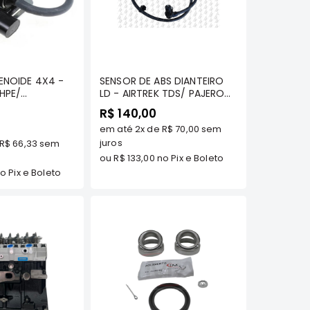
omprar
Comprar
ENOIDE 4X4 -
SENSOR DE ABS DIANTEIRO
HPE/
LD - AIRTREK TDS/ PAJERO
AJERO/ SPORT
SPORT 2.5 TDS/ L200
R$ 140,00
SPORT/ HPE/ OUTDOOR/ -
em até
2x
de
R$ 70,00
sem
- MB937731TP
MILTPARTS - MR961238 MT
juros
R$ 66,33
sem
ou
R$ 133,00
no Pix e Boleto
o Pix e Boleto