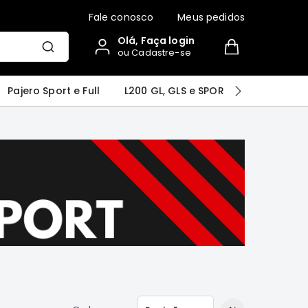
Fale conosco
Meus pedidos
Olá, Faça login
ou Cadastre-se
r
Airtrek
Grandis
Outlander
Pajero Sport e Full
L200 GL, GLS e SPORT
Pajero