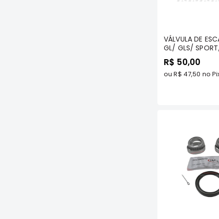
Com
VÁLVULA DE ESC
GL/ GLS/ SPORT
OUTDOOR/ PAJE
R$ 50,00
SPORT HPE - MA
LEVE - VE195023
ou
R$ 47,50
no Pi
Com