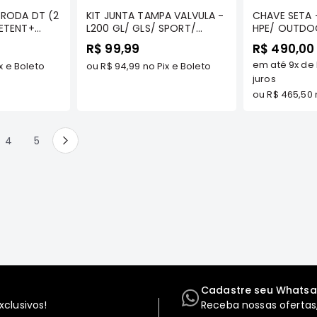
 RODA DT (2
KIT JUNTA TAMPA VALVULA -
CHAVE SETA 
ETENT+
L200 GL/ GLS/ SPORT/
HPE/ OUTDOO
) - L200
OUTDDOR/ SAVANA 2.5 8V
AUTOTEC
R$ 99,99
R$ 490,00
/ HPE/
DIESEL TDS/ H100 2.5 8V
em até
9x
de
ERO SPORT
x e Boleto
DIESEL/ PAJERO 2.5 8V
ou
R$ 94,99
no Pix e Boleto
DIESEL/ PAJERO SPORT 2.5
juros
HPE TDS/HR 8V /BONGO
ou
R$ 465,50
2500 8V/TERRACAN 8V 2.5
DIESEL/SORENTO 2.5 8V
DIESEL/ GALLOPER 2.5 DIESEL
do a pagina
ina
Página
Página
4
5
(4D56T) - BASTOS
Página
Próximo
Cadastre seu Whats
clusivos!
Receba nossas ofertas,