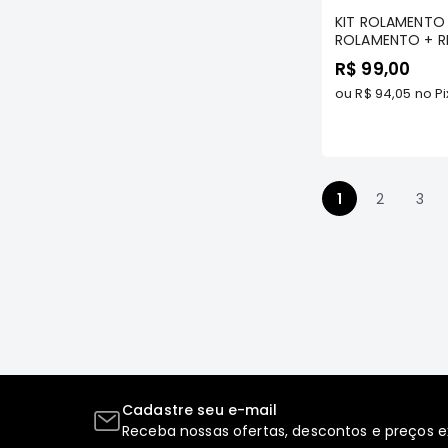
KIT ROLAMENTO
ROLAMENTO + R
CUPILHA+ GRAXA
R$ 99,00
GL/ GLS/ SPORT
OUTDOOR/ PAJ
ou
R$ 94,05
no Pi
TDS 4X4 - IMA
Você esta len
Página
Pág
1
2
3
Cadastre seu e-mail
Receba nossas ofertas, descontos e preços ex