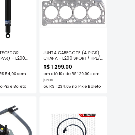
omprar
Comprar
TECEDOR
JUNTA CABECOTE (4 PICS)
 - L200
CHAPA - L200 SPORT/ HPE/
RT/HPE/
OUTDOOR/ PAJERO SPORT
R$ 1.299,00
2.5 HPE - ORIGINAL
R$ 54,00
sem
em até
10x
de
R$ 129,90
sem
MITSUBISHI
juros
o Pix e Boleto
ou
R$ 1.234,05
no Pix e Boleto