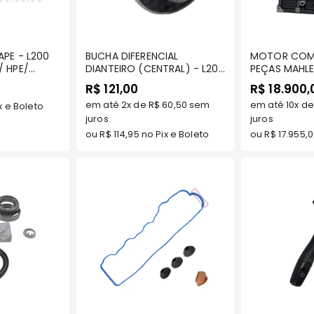
prar
Comprar
C
APE - L200
BUCHA DIFERENCIAL
MOTOR COM
/ HPE/
DIANTEIRO (CENTRAL) - L200
PEÇAS MAHLE
RO 2.5
TDS/ PAJERO/ PAJERO TR4
L200 GL/ GL
R$ 121,00
R$ 18.900,
HLE METAL
TODOS MODELOS -
OUTDOOR/ P
em até
2x
de
R$ 60,50
sem
em até
10x
d
8
x e Boleto
TENACITY - MR418404
2.5/ HR 2.5 
juros
BONGO K250
juros
GALLOPER 2.5
ou
R$ 114,95
no Pix e Boleto
ou
R$ 17.955,
prar
Comprar
C