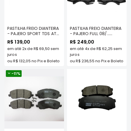
Correias
Filtros
Transmissão
PASTILHA FREIO DIANTEIRA
PASTILHA FREIO DIANTEIRA
- PAJERO SPORT TDS ATE
Elétrica
- PAJERO FULL 08/...
2012 / L200 GL / GLS
3.2/3.5/3.8 (NAO APLICA
R$ 139,00
R$ 249,00
Acessórios
QUADRADA (PINÇA COM
NA 3 PORTAS) TOYOTA
em até
2x
de
R$ 69,50
sem
em até
4x
de
R$ 62,25
sem
PISTAO DUPLO) / PAJERO
HILUX SW4 - 2005>... -
Airtrek
FULL .../99 / LANCER
juros
FRASLE - PD/528
juros
Motor
SPORTBACK 2010/... /
ou
R$ 132,05
no Pix e Boleto
ou
R$ 236,55
no Pix e Boleto
SPACE WAGON 2.4 16V 98
Suspensão
A 2004 / GALANT 2.5 24V
-
11%
VR6 1995 A 2003 - FRASLE
Freio
- PD/383
Correias
Filtros
Transmissão
Elétrica
Acessórios
Outlander