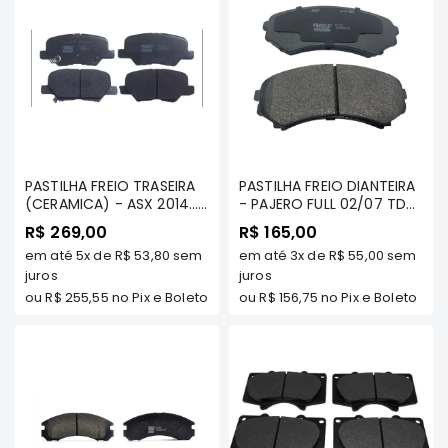
Elétrica
Acessórios
Pajero
Motor
Suspensão
Freio
PASTILHA FREIO TRASEIRA
PASTILHA FREIO DIANTEIRA
Correias
(CERAMICA) - ASX 2014...
- PAJERO FULL 02/07 TDS
/OUTLANDER 2013/...2.0/
MODELOS/ PAJERO FULL
R$ 269,00
R$ 165,00
Filtros
2.2/ 3.0 - FRASLE
2007... 3 PORTAS TDS -
em até
5x
de
R$ 53,80
sem
em até
3x
de
R$ 55,00
sem
CERAMAXX - PD/1570-
FRASLE - PD/538
Câmbio
CMAXX
juros
juros
Elétrica
ou
R$ 255,55
no Pix e Boleto
ou
R$ 156,75
no Pix e Boleto
Acessórios
Lancer
Motor
Suspensão
Freio