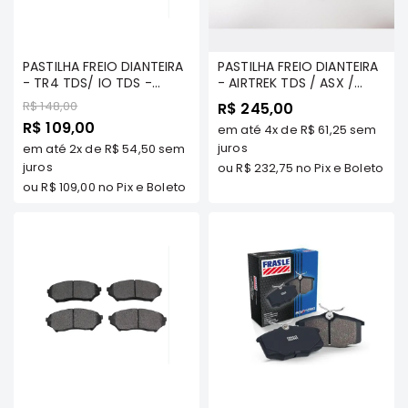
Filtros
Transmissão
PASTILHA FREIO DIANTEIRA
PASTILHA FREIO DIANTEIRA
Elétrica
- TR4 TDS/ IO TDS -
- AIRTREK TDS / ASX /
FRASLE - PD/74
GRANDIS / GALANT 2.5 V6
Acessórios
Preço
R$ 148,00
R$ 245,00
01/.. OUTLANDER TDS/
Preço
R$ 109,00
em até
4x
de
R$ 61,25
sem
ASX
OUTLANDER 2013/.... /
Especial
LANCER 2.0 CVT 2010.../ -
juros
em até
2x
de
R$ 54,50
sem
Motor
FRASLE - PD/631
juros
ou
R$ 232,75
no Pix e Boleto
Suspensão
ou
R$ 109,00
no Pix e Boleto
Freio
Correias
Filtros
Transmissão
Elétrica
Acessórios
L200
Triton