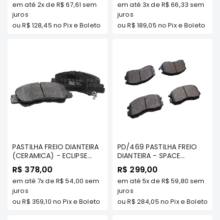
em até
2x
de
R$ 67,61
sem
em até
3x
de
R$ 66,33
sem
TDS - FRASLE CERAMAXX -
Elétrica
juros
PD/616-CMAXX
juros
ou
R$ 128,45
no Pix e Boleto
ou
R$ 189,05
no Pix e Boleto
Acessórios
ECLIPSE
CROSS
Peças
Originais
Montadoras
Corola
Honda
Toyota
PASTILHA FREIO DIANTEIRA
PD/469 PASTILHA FREIO
Hilux
(CERAMICA) - ECLIPSE
DIANTEIRA - SPACE
CROSS 2019/... TDS -
WAGON 1.8/ 2.0 92/98 /
BMW
R$ 378,00
R$ 299,00
FRASLE CERAMAXX -
COLT 1.6/ 1.8 GTI/ ECLIPSE
HYUNDAI
em até
7x
de
R$ 54,00
sem
em até
5x
de
R$ 59,80
sem
PD/2194-CMAXX
2.0 90/00/ GALANT 2.0/
juros
2.5 VR6/ LANCER 1.8 92/98
juros
NISSAN
- FRASLE - PD/469
ou
R$ 359,10
no Pix e Boleto
ou
R$ 284,05
no Pix e Boleto
Porsche