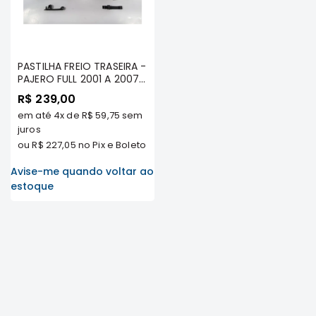
FRONTIER
NGK
DENSO
PASTILHA FREIO TRASEIRA -
PAJERO FULL 2001 A 2007
FAMA
TDS / OUTLANDER 2007 A
R$ 239,00
2012 TDS / ASX 2.0 16V
WILLTEC
em até
4x
de
R$ 59,75
sem
2010 A 2012 TDS / LANCER
L200
SPORTBACK 2010/... /
juros
GRANDIS 2.4 16V TDS /
Triton
ou
R$ 227,05
no Pix e Boleto
PAJERO FULL 2007/... (3
e
PORTAS) - FRASLE -
Avise-me quando voltar ao
Dakar
PD632
estoque
Pajero
TR4
e
IO
ASX
Pajero
Sport
e