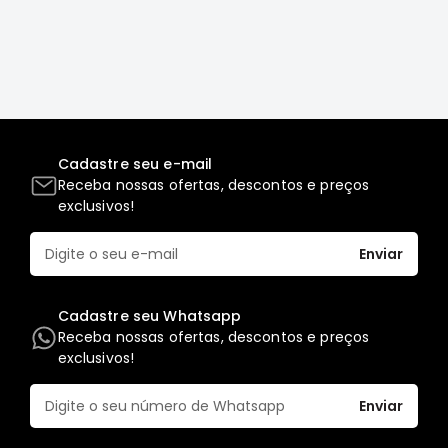
Full
L200
GL,
GLS
e
SPORT
Pajero
Cadastre seu e-mail
Receba nossas ofertas, descontos e preços
Lancer
exclusivos!
Airtrek
Enviar
Grandis
Outlander
Cadastre seu Whatsapp
Receba nossas ofertas, descontos e preços
exclusivos!
Enviar