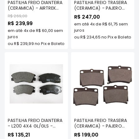
PASTILHA FREIO DIANTEIRA
PASTILHA FREIO TRASEIRA
Motor
(CERAMICA) - AIRTREK
(CERAMICA) - PAJERO
TDS / ASX / GRANDIS /
FULL 08/... 3.2/3.5/3.8
Suspensão
Preço
R$ 269,00
R$ 247,00
GALANT 2.5 V6 01/..
(NAO APLICA NA 3
Preço
R$ 239,99
em até
4x
de
R$ 61,75
sem
OUTLANDER TDS/
PORTAS) - FRASLE
Freio
Especial
OUTLANDER 2013/.... /
CERAMAXX - PD/695-
juros
em até
4x
de
R$ 60,00
sem
Correias
LANCER 2.0 CVT 2010/... -
CMAXX
juros
ou
R$ 234,65
no Pix e Boleto
FRASLE CERAMAXX -
ou
R$ 239,99
no Pix e Boleto
Filtros
PD/631-CMAXX
Transmissão
Elétrica
Acessórios
Grandis
Motor
Suspensão
Freio
Correias
PASTILHA FREIO DIANTEIRA
PASTILHA FREIO TRASEIRA
- L200 4X4 GL/GLS -
(CERAMICA) - PAJERO
Filtros
FRASLE - PD/377
SPORT TDS 98/ .../ NEW
R$ 135,21
R$ 199,00
PAJERO SPORT/ DAKAR
Transmissão