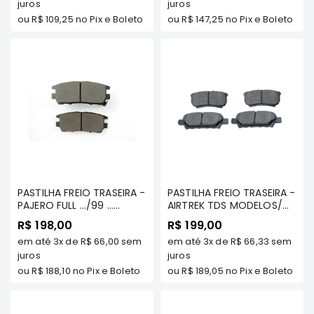
juros
juros
Correias
ou
R$ 109,25
no Pix e Boleto
ou
R$ 147,25
no Pix e Boleto
Filtros
Transmissão
Elétrica
Acessórios
L200
GL,
GLS
e
SPORT
PASTILHA FREIO TRASEIRA -
PASTILHA FREIO TRASEIRA -
Motor
PAJERO FULL .../99 ...
AIRTREK TDS MODELOS/
2.8/3.0/3.5 - FRASLE -
LANCER 2011/.. TDS -
Suspensão
R$ 198,00
R$ 199,00
PD/450
FRASLE - PD/723
em até
3x
de
R$ 66,00
sem
em até
3x
de
R$ 66,33
sem
Freio
juros
juros
Correias
ou
R$ 188,10
no Pix e Boleto
ou
R$ 189,05
no Pix e Boleto
Filtros
Transmissão