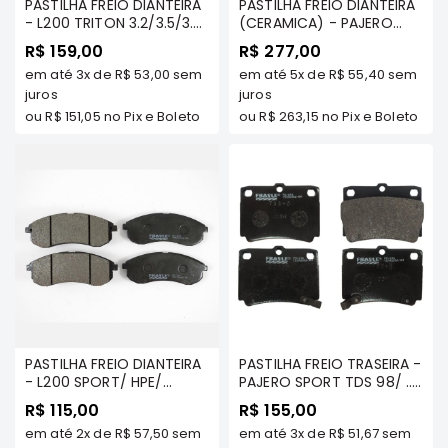
PASTILHA FREIO DIANTEIRA
PASTILHA FREIO DIANTEIRA
e
- L200 TRITON 3.2/3.5/3.8
(CERAMICA) - PAJERO
Dakar
TDS/ DAKAR TDS/ TRITON
FULL 08/... 3.2/3.5/3.8
R$ 159,00
Motor
R$ 277,00
2.4 FLEX/ TRITON 2.4
(NAO APLICA NA 3
em até
3x
de
R$ 53,00
sem
em até
5x
de
R$ 55,40
sem
DIESEL 2016 A 2019 -
PORTAS)/ HILUX
Suspensão
FRASLE - PD/771
juros
2.5/.2.7/3.0 2005 A 2022 /
juros
Freio
TOYOTA HILUX -
ou
R$ 151,05
no Pix e Boleto
ou
R$ 263,15
no Pix e Boleto
2.8/4.0/3.0 4X4/SW /
Correias
PRADO - FRASLE
CERAMAXX
Filtros
Transmissão
Elétrica
Acessórios
Pajero
Sport
e
Full
PASTILHA FREIO DIANTEIRA
PASTILHA FREIO TRASEIRA -
- L200 SPORT/ HPE/
Motor
PAJERO SPORT TDS 98/ .../
OUTDOOR - FRASLE -
NEW PAJERO SPORT/
R$ 115,00
R$ 155,00
Suspensão
PD/500
DAKAR TDS - FRASLE -
em até
2x
de
R$ 57,50
sem
em até
3x
de
R$ 51,67
sem
PD/616
Freio