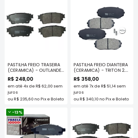
SUZUKI
FORD
Volvo
LAND
ROVER
TUCSON
SUBARU
PASTILHA FREIO TRASEIRA
PASTILHA FREIO DIANTEIRA
JETTA
(CERAMICA) - OUTLANDER
(CERAMICA) - TRITON 2.4
3.0 V6 2018/... /ECLIPSE
DIESEL 2020/.../ PAJERO
RANGER
R$ 248,00
R$ 358,00
CROSS 2019/... (FREIO DE
SPORT 2018/... - FRASLE
em até
4x
de
R$ 62,00
sem
em até
7x
de
R$ 51,14
sem
MAO ELETRONICO) -
GALANT
CERAMAXX - PD/2195-
FRASLE CERAMAXX -
juros
CMAXX
juros
AMAROK
PD/1644-CMAXX
ou
R$ 235,60
no Pix e Boleto
ou
R$ 340,10
no Pix e Boleto
GM
-
13%
MARCAS
MILTPARTS
TENACITY