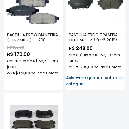
MT
COMPONENTES
TECNOPART
KYB
PASTILHA FREIO DIANTEIRA
PASTILHA FREIO TRASEIRA -
VIEMAR
(CERAMICA) - L200
OUTLANDER 3.0 V6 2018/...
FREMAX
TRITON 3.2/3.5/3.8 TDS/
/ECLIPSE CROSS 2019/...
Preço
R$ 195,00
R$ 248,00
DAKAR TDS/ TRITON 2.4
(FREIO DE MAO
Preço
DS
R$ 170,00
em até
4x
de
R$ 62,00
sem
FLEX/ TRITON 2.4 DIESEL
ELETRONICO) - FRASLE -
Especial
2016 A 2019 - FRASLE
PD/1644
juros
em até
3x
de
R$ 56,67
sem
MAGNETI
CERAMAXX - PD/771-
juros
ou
R$ 235,60
no Pix e Boleto
MARELLI
CMAXX
ou
R$ 170,00
no Pix e Boleto
COFAP
Avise-me quando voltar ao
estoque
MAHLE
NAKATA
EKSTRON
FRAS-
LE
CONTITECH