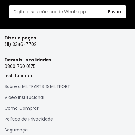
Elétrica
Enviar
Acessórios
Pajero
Motor
Disque peças
Suspensão
(11) 3346-7702
Freio
Demais Localidades
Correias
0800 760 0175
Filtros
Institucional
Câmbio
Sobre a MILTPARTS & MILTFORT
Elétrica
Vídeo Institucional
Acessórios
Lancer
Como Comprar
Motor
Política de Privacidade
Suspensão
Segurança
Freio