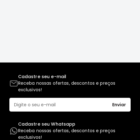
Correias
Filtros
Transmissão
Elétrica
Acessórios
L200
GL,
GLS
Cadastre seu e-mail
e
Receba nossas ofertas, descontos e preços
SPORT
exclusivos!
Motor
Suspensão
Enviar
Freio
Correias
Cadastre seu Whatsapp
Filtros
Receba nossas ofertas, descontos e preços
exclusivos!
Transmissão