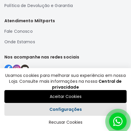
Política de Devolução e Garantia
Correias
Filtros
Atendimento Miltparts
Transmissão
Fale Conosco
Elétrica
Onde Estamos
Acessórios
Airtrek
Nos acompanhe nas redes sociais
Motor
Suspensão
Usamos cookies para melhorar sua experiência em nossa
Freio
Loja. Consulte mais informações na nossa
Central de
Formas de pagamento
Correias
privacidade
Filtros
Aceitar Cookies
Transmissão
Configurações
Elétrica
Acessórios
Recusar Cookies
Plataforma
Outlander