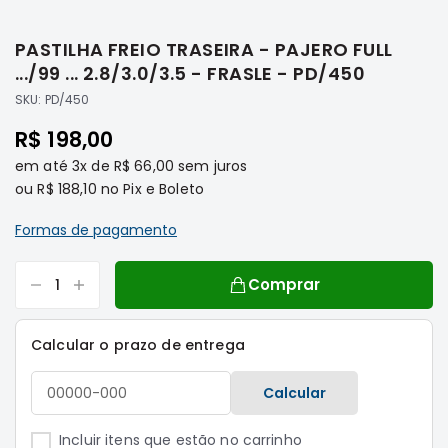
Saltar
Filtros
para
PASTILHA FREIO TRASEIRA - PAJERO FULL
o
Transmissão
início
.../99 ... 2.8/3.0/3.5 - FRASLE - PD/450
Elétrica
da
SKU:
PD/450
Galeria
Acessórios
de
R$ 198,00
ASX
imagens
em até
3x
de
R$ 66,00
sem juros
Motor
ou
R$ 188,10
no Pix e Boleto
Suspensão
Freio
Formas de pagamento
Correias
Comprar
Filtros
Transmissão
Calcular o prazo de entrega
Elétrica
Acessórios
Calcular
L200
Triton
Incluir itens que estão no carrinho