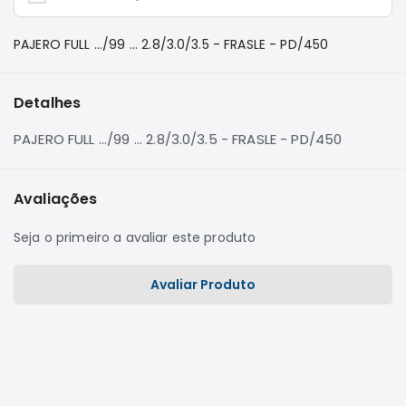
e
Dakar
PAJERO FULL .../99 ... 2.8/3.0/3.5 - FRASLE - PD/450
Motor
Suspensão
Detalhes
Freio
Correias
PAJERO FULL .../99 ... 2.8/3.0/3.5 - FRASLE - PD/450
Filtros
Transmissão
Avaliações
Elétrica
Seja o primeiro a avaliar este produto
Acessórios
Pajero
Avaliar Produto
Sport
e
Full
Motor
Suspensão
Freio