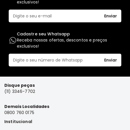
exclusivos!
Full
L200
Enviar
GL,
GLS
e
Cadastre seu Whatsapp
SPORT
Receba nossas ofertas, descontos e preços
exclusivos!
Pajero
Lancer
Enviar
Airtrek
Grandis
Outlander
Disque peças
(11) 3346-7702
Demais Localidades
0800 760 0175
Institucional