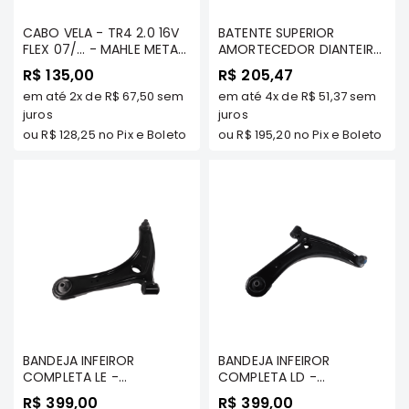
Correias
CABO VELA - TR4 2.0 16V
BATENTE SUPERIOR
Filtros
FLEX 07/... - MAHLE METAL
AMORTECEDOR DIANTEIRO
LEVE - CV1950128
C/ ROLAMENTO - ASX 2011
R$ 135,00
R$ 205,47
Transmissão
A 2023 TDS/ LANCER 2.0
em até
2x
de
R$ 67,50
sem
em até
4x
de
R$ 51,37
sem
GASOLINA 2011/../ /
Elétrica
juros
OUTLANDER 2007 A 2012
juros
TDS - TENACITY -
Acessórios
ou
R$ 128,25
no Pix e Boleto
ou
R$ 195,20
no Pix e Boleto
ASMMI1023K
Airtrek
Motor
Suspensão
Freio
Correias
Filtros
Transmissão
Elétrica
BANDEJA INFEIROR
BANDEJA INFEIROR
COMPLETA LE -
COMPLETA LD -
Acessórios
OUTLANDER 2007 A 2024
OUTLANDER 2007 A 2024
R$ 399,00
R$ 399,00
Outlander