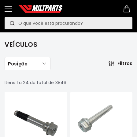
Pesquisa
P
e
PROMOÇÕES
s
LINKS
VEÍCULOS
q
MANUTENÇÃO
PREVENTIVA
u
Filtros
Posição
VEÍCULOS
i
Mitsubishi
s
Pajero
Itens
1
a
24
do total de
3846
TR4
a
e
IO
Motor
Suspensão
Freio
Correias