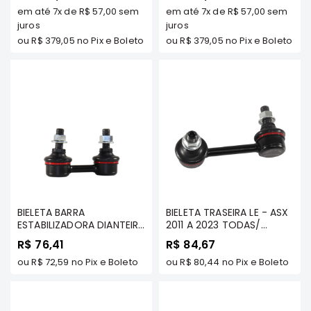
TODAS/ ASX 2011 A 2023
TODAS/ ASX 2011 A 2023
em até
7x
de
R$ 57,00
sem
em até
7x
de
R$ 57,00
sem
TODAS/ LANCER 2.0
Motor
TODAS/ LANCER 2.0
GASOLINA 2011/../ -
juros
GASOLINA 2011/... -
juros
Suspensão
TENACITY - ACAMI1004
TENACITY - ACAMI1003
ou
R$ 379,05
no Pix e Boleto
ou
R$ 379,05
no Pix e Boleto
Freio
Correias
Filtros
Transmissão
Elétrica
Acessórios
Grandis
Motor
BIELETA BARRA
BIELETA TRASEIRA LE - ASX
Suspensão
ESTABILIZADORA DIANTEIRA
2011 A 2023 TODAS/
- PAJERO TR4 2000 A 2015
LANCER 2.0 GASOLINA
Freio
R$ 76,41
R$ 84,67
TODOS MODELOS/
2011/../ / OUTLANDER 2007
PAJERO IO TODOS
ou
R$ 72,59
no Pix e Boleto
A 2024 TODOS MODELOS/
ou
R$ 80,44
no Pix e Boleto
Correias
MODELOS - TENACITY -
ECLIPSE CROSS TDS -
Filtros
ATLHY1001
TENACITY - ATLMI1027
Transmissão