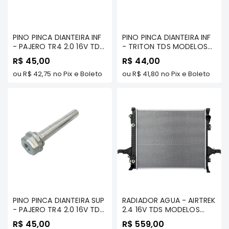
Filtros
Transmissão
PINO PINCA DIANTEIRA INF
PINO PINCA DIANTEIRA INF
Elétrica
- PAJERO TR4 2.0 16V TDS
- TRITON TDS MODELOS
MODELOS - MILTPARTS -
2007 A 2017/ DAKAR TDS
Acessórios
R$ 45,00
R$ 44,00
MR334954 MT
MODELOS - MILTPARTS -
ou
R$ 42,75
no Pix e Boleto
ASX
4605A052 MT
ou
R$ 41,80
no Pix e Boleto
Motor
Suspensão
Freio
Correias
Filtros
Transmissão
Elétrica
Acessórios
PINO PINCA DIANTEIRA SUP
RADIADOR AGUA - AIRTREK
- PAJERO TR4 2.0 16V TDS
2.4 16V TDS MODELOS
L200
MODELOS - MILTPARTS -
(AT) - MILTPARTS -
Triton
R$ 45,00
R$ 559,00
MR334902 MT
MN156319 MT