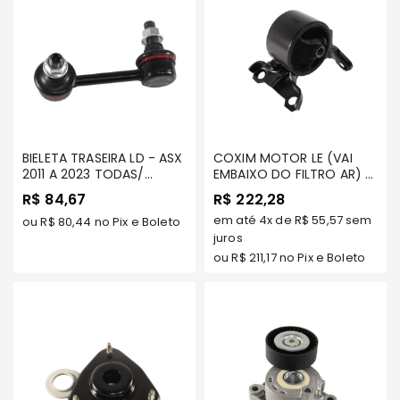
Elétrica
Acessórios
ECLIPSE
CROSS
Peças
Originais
BIELETA TRASEIRA LD - ASX
COXIM MOTOR LE (VAI
Montadoras
2011 A 2023 TODAS/
EMBAIXO DO FILTRO AR) -
LANCER 2.0 GASOLINA
Corola
ASX 2.0 16V 4X4 (EXCETO
R$ 84,67
R$ 222,28
2011/../ / OUTLANDER 2007
4X2) /OUTLANDER 3.0/ 2.4
Honda
em até
4x
de
R$ 55,57
sem
A 2024 TODOS MODELOS/
ou
R$ 80,44
no Pix e Boleto
4X4 TDS MODELOS 2007
ECLIPSE CROSS TDS -
A 2013 (EXCETO NEW
juros
Toyota
TENACITY - ATLMI1026
OUTLANDER) - TENACITY -
ou
R$ 211,17
no Pix e Boleto
AWSMI1239
Hilux
BMW
HYUNDAI
NISSAN
Porsche