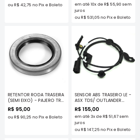
e
em até
10x
de
R$ 55,90
sem
ou
R$ 42,75
no Pix e Boleto
Dakar
juros
Motor
ou
R$ 531,05
no Pix e Boleto
Suspensão
Freio
Correias
Filtros
Transmissão
Elétrica
Acessórios
Pajero
RETENTOR RODA TRASEIRA
SENSOR ABS TRASEIRO LE -
Sport
(SEMI EIXO) - PAJERO TR4
ASX TDS/ OUTLANDER
TDS MODELOS -
2.0/2.4 TDS 2007 A 2014
e
R$ 95,00
R$ 155,00
MILTPARTS - MR470930
(4 CLIINDROS) -
Full
em até
3x
de
R$ 51,67
sem
MT
ou
R$ 90,25
no Pix e Boleto
MILTPARTS - 4670A579
Motor
MT
juros
Suspensão
ou
R$ 147,25
no Pix e Boleto
Freio