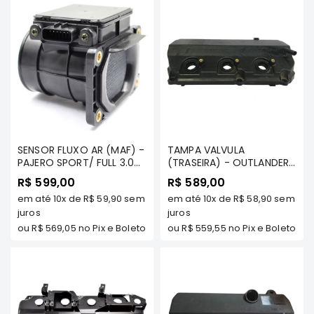
Correias
Filtros
Transmissão
Elétrica
Acessórios
L200
GL,
SENSOR FLUXO AR (MAF) -
TAMPA VALVULA
GLS
PAJERO SPORT/ FULL 3.0
(TRASEIRA) - OUTLANDER
e
3.5 TDS MODELOS -
3.0 V6 2007 A 2012 -
R$ 599,00
R$ 589,00
SPORT
MILTPARTS - MD326501
MILTPARTS - 1035A702 MT
em até
10x
de
R$ 59,90
sem
em até
10x
de
R$ 58,90
sem
MT
Motor
juros
juros
Suspensão
ou
R$ 569,05
no Pix e Boleto
ou
R$ 559,55
no Pix e Boleto
Freio
Correias
Filtros
Transmissão