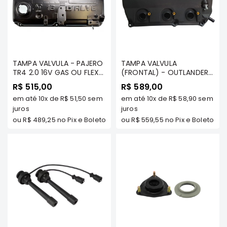
Elétrica
Acessórios
Pajero
Motor
TAMPA VALVULA - PAJERO
TAMPA VALVULA
Suspensão
TR4 2.0 16V GAS OU FLEX
(FRONTAL) - OUTLANDER
2001 A 2015 TDS MODELOS
3.0 V6 2007 A 2012 -
R$ 515,00
Freio
R$ 589,00
- MILTPARTS - MD365793
MILTPARTS - 1035A840 MT
em até
10x
de
R$ 51,50
sem
em até
10x
de
R$ 58,90
sem
MT
Correias
juros
juros
Filtros
ou
R$ 489,25
no Pix e Boleto
ou
R$ 559,55
no Pix e Boleto
Câmbio
Elétrica
Acessórios
Lancer
Motor
Suspensão
Freio