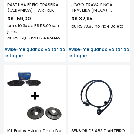
PASTILHA FREIO TRASEIRA
JOGO TRAVA PINÇA
Elétrica
(CERAMICA) - AIRTREK
TRASEIRA (MOLA) -
TDS / LANCER 2011/.. TDS -
PAJERO SPORT TODOS OS
Acessórios
R$ 159,00
R$ 82,95
WILLTEC
MODELOS/ DAKAR TODOS
em até
3x
de
R$ 53,00
sem
OS MODELOS/ AIRTREK
ou
R$ 78,80
no Pix e Boleto
ECLIPSE
juros
TODOS OS MODELOS/
CROSS
GRANDIS TODOS OS
ou
R$ 151,05
no Pix e Boleto
Peças
MODELOS
Originais
Avise-me quando voltar ao
Avise-me quando voltar ao
estoque
estoque
Montadoras
Corola
Honda
Toyota
Hilux
BMW
HYUNDAI
NISSAN
Porsche
Kit Freios - Jogo Disco De
SENSOR DE ABS DIANTEIRO