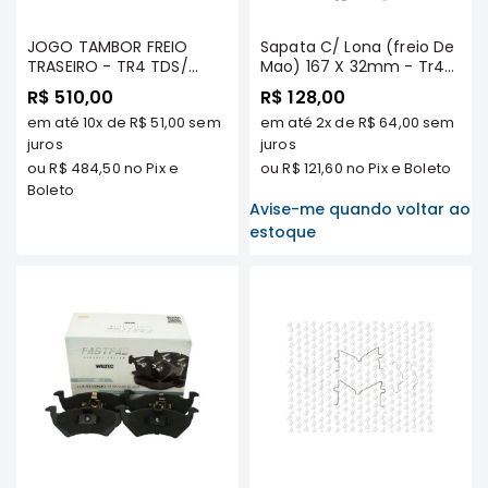
Motor
JOGO TAMBOR FREIO
Sapata C/ Lona (freio De
Suspensão
TRASEIRO - TR4 TDS/
Mao) 167 X 32mm - Tr4
AIRTREK TDS/ PAJERO IO -
Tds Modelos/ Airtrek Tds
Freio
R$ 510,00
R$ 128,00
FREEMAX
Modelos/ Outlander 2.0
Correias
em até
10x
de
R$ 51,00
sem
em até
2x
de
R$ 64,00
sem
16v 2008 A 2012/ Asx .../12
juros
(bd4648) - Roc
juros
Filtros
ou
R$ 484,50
no Pix e
ou
R$ 121,60
no Pix e Boleto
Transmissão
Boleto
Avise-me quando voltar ao
Elétrica
estoque
Acessórios
Grandis
Motor
Suspensão
Freio
Correias
Filtros
Transmissão