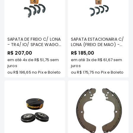
Correias
Filtros
Transmissão
Elétrica
SAPATA DE FREIO C/ LONA
SAPATA ESTACIONARIA C/
Acessórios
- TR4/ IO/ SPACE WAGON
LONA (FREIO DE MAO) -
92/../ AIRTREK 2003 A
TR4 TDS MODELOS/
R$ 207,00
R$ 185,00
Airtrek
2004 - MAZZICAR
AIRTREK TDS MODELOS/
Motor
em até
4x
de
R$ 51,75
sem
em até
3x
de
R$ 61,67
sem
OUTLANDER 2.0 16V 2008
juros
A 2012/ ASX .../12 -
juros
Suspensão
MAZZICAR
ou
R$ 196,65
no Pix e Boleto
ou
R$ 175,75
no Pix e Boleto
Freio
Correias
Filtros
Transmissão
Elétrica
Acessórios
Outlander