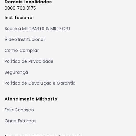
Demais Localidades
Full
0800 760 0175
L200
Institucional
GL,
GLS
Sobre a MILTPARTS & MILTFORT
e
Vídeo Institucional
SPORT
Pajero
Como Comprar
Lancer
Política de Privacidade
Airtrek
Segurança
Grandis
Política de Devolução e Garantia
Outlander
Atendimento Miltparts
Fale Conosco
Onde Estamos