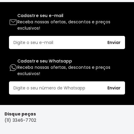
FRONTIER
Cadastre seu e-mail
NGK
Receba nossas ofertas, descontos e preços
DENSO
exclusivos!
FAMA
Enviar
WILLTEC
L200
Triton
Cadastre seu Whatsapp
e
Receba nossas ofertas, descontos e preços
Dakar
exclusivos!
Pajero
Enviar
TR4
e
IO
ASX
Disque peças
(11) 3346-7702
Pajero
Sport
e