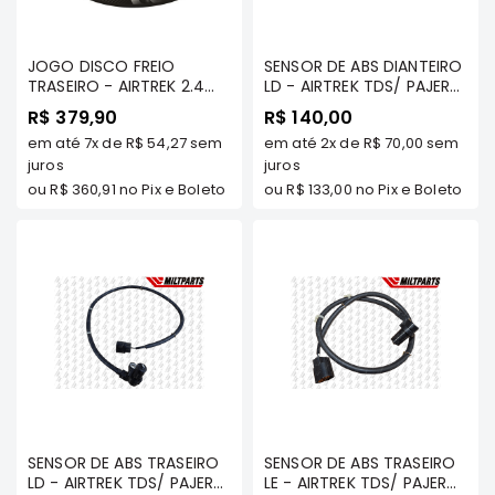
e
Dakar
Motor
JOGO DISCO FREIO
SENSOR DE ABS DIANTEIRO
TRASEIRO - AIRTREK 2.4
LD - AIRTREK TDS/ PAJERO
Suspensão
16V TDS/ TR4 2.0 16V TDS
SPORT 2.5 TDS/ L200
R$ 379,90
R$ 140,00
Freio
- FREMAX - BD8326
SPORT/ HPE/ OUTDOOR/
em até
7x
de
R$ 54,27
sem
em até
2x
de
R$ 70,00
sem
- MILTPARTS - MR961238
Correias
juros
MT
juros
ou
R$ 360,91
no Pix e Boleto
ou
R$ 133,00
no Pix e Boleto
Filtros
Transmissão
Elétrica
Acessórios
Pajero
Sport
e
Full
Motor
Suspensão
SENSOR DE ABS TRASEIRO
SENSOR DE ABS TRASEIRO
LD - AIRTREK TDS/ PAJERO
LE - AIRTREK TDS/ PAJERO
Freio