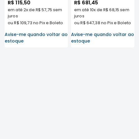
R$ 115,50
R$ 681,45
MT
MODELOS -
TRASEIRO - PAJERO TR4
COMPONENTES
em até
2x
de
R$ 57,75
sem
em até
10x
de
R$ 68,15
sem
ORIGINALLPARTS
2.0 16V TODOS OS
juros
MODELOS
juros
TECNOPART
ou
R$ 109,73
no Pix e Boleto
ou
R$ 647,38
no Pix e Boleto
KYB
Avise-me quando voltar ao
Avise-me quando voltar ao
VIEMAR
estoque
estoque
FREMAX
DS
MAGNETI
MARELLI
COFAP
MAHLE
NAKATA
EKSTRON
FRAS-
LE
CONTITECH