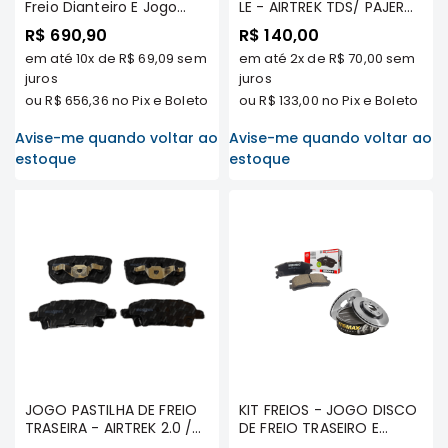
Freio Dianteiro E Jogo
LE - AIRTREK TDS/ PAJERO
SUZUKI
Pastilha De Freio
SPORT 2.5 TDS/ L200
R$ 690,90
R$ 140,00
Dianteira - Airtrek 2003/...
SPORT/ HPE/ OUTDOOR/
FORD
em até
10x
de
R$ 69,09
sem
em até
2x
de
R$ 70,00
sem
(Todos Os Modelos)
- MILTPARTS - MR961237
Volvo
juros
MT
juros
ou
R$ 656,36
no Pix e Boleto
ou
R$ 133,00
no Pix e Boleto
LAND
ROVER
Avise-me quando voltar ao
Avise-me quando voltar ao
TUCSON
estoque
estoque
SUBARU
JETTA
RANGER
GALANT
AMAROK
GM
MARCAS
MILTPARTS
JOGO PASTILHA DE FREIO
KIT FREIOS - JOGO DISCO
TENACITY
TRASEIRA - AIRTREK 2.0 /
DE FREIO TRASEIRO E
2.4 16v TODOS OS
JOGO PASTILHA DE FREIO