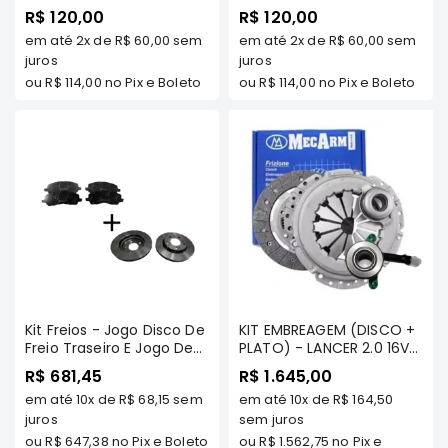
SPORT TDS/ L200 SPORT/
SPORT TDS/ L200 SPORT/
R$ 120,00
R$ 120,00
HPE/ OUTDOOR/ -
HPE/ OUTDOOR -
Correias
em até
2x
de
R$ 60,00
sem
em até
2x
de
R$ 60,00
sem
MILTPARTS - MR493460
MILTPARTS - MR493459
Filtros
MT
juros
MT
juros
ou
R$ 114,00
no Pix e Boleto
ou
R$ 114,00
no Pix e Boleto
Transmissão
Elétrica
Acessórios
L200
GL,
GLS
e
SPORT
Motor
Suspensão
Kit Freios - Jogo Disco De
KIT EMBREAGEM (DISCO +
Freio Traseiro E Jogo De
PLATO) - LANCER 2.0 16V
Freio
Freio Traseiro - Airtrek 2.4
2011/... / ASX 2.0 16V
R$ 681,45
R$ 1.645,00
Correias
16v Todos Os Modelos
TODOS/ AIRTREK 2.0 16V
em até
10x
de
R$ 68,15
sem
em até
10x
de
R$ 164,50
TURBO - MECARM - 73543
Filtros
juros
sem juros
ou
R$ 647,38
no Pix e Boleto
ou
R$ 1.562,75
no Pix e
Transmissão