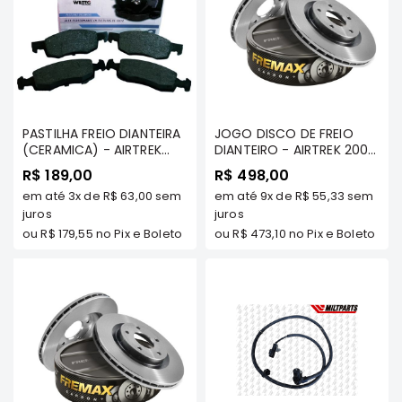
Filtros
Transmissão
Elétrica
Acessórios
ASX
PASTILHA FREIO DIANTEIRA
JOGO DISCO DE FREIO
Motor
(CERAMICA) - AIRTREK
DIANTEIRO - AIRTREK 2003
TDS /ASX / GRANDIS/
ATÉ 2008 TDS - FREMAX
R$ 189,00
R$ 498,00
Suspensão
GALANT 2.5 V6 01/..
em até
3x
de
R$ 63,00
sem
em até
9x
de
R$ 55,33
sem
OUTLANDER TDS/
Freio
OUTLANDER 2013/....
juros
juros
2.0/3.0/2.2 TDS - WILLTEC
Correias
ou
R$ 179,55
no Pix e Boleto
ou
R$ 473,10
no Pix e Boleto
Filtros
Transmissão
Elétrica
Acessórios
L200
Triton