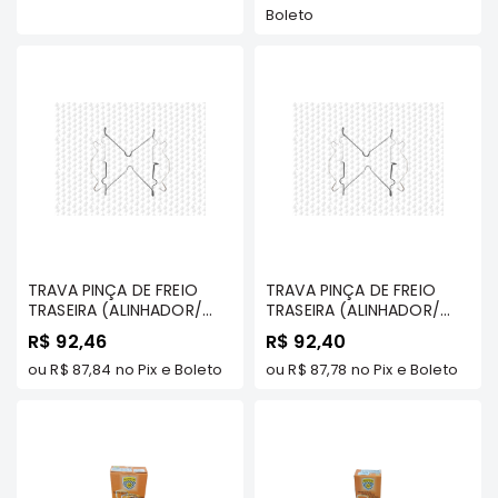
Boleto
Elétrica
Acessórios
Pajero
Motor
Suspensão
Freio
Correias
Filtros
TRAVA PINÇA DE FREIO
TRAVA PINÇA DE FREIO
Câmbio
TRASEIRA (ALINHADOR/
TRASEIRA (ALINHADOR/
Elétrica
MOLA/ FERRINHO/ ARAME)
MOLA/ FERRINHO/ ARAME)
R$ 92,46
R$ 92,40
- PAJERO SPORT TDS
- ASX 2.0 16V 11/... /AIRTREK
Acessórios
MODELOS/ DAKAR TDS /
ou
R$ 87,84
no Pix e Boleto
2.4/ GRANDIS 2.4 16V 03/...
ou
R$ 87,78
no Pix e Boleto
AIRTREK/ GRANDIS (P/ AS 2
/FULL / GLS 02/08 -
Lancer
LADOS) - ORIGINALLPARTS
ORIGINALLPARTS
Motor
Suspensão
Freio