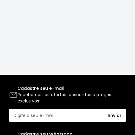
Correias
Filtros
Transmissão
Elétrica
Acessórios
L200
GL,
GLS
e
SPORT
Motor
Cadastre seu e-mail
Receba nossas ofertas, descontos e preços
Suspensão
exclusivos!
Freio
Correias
Enviar
Filtros
Transmissão
Cadastre seu Whatsapp