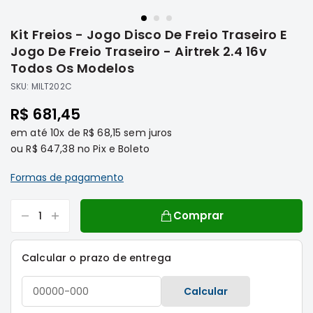
Saltar
Filtros
para
Kit Freios - Jogo Disco De Freio Traseiro E
o
Transmissão
início
Jogo De Freio Traseiro - Airtrek 2.4 16v
Elétrica
da
Todos Os Modelos
Galeria
Acessórios
SKU:
MILT202C
de
ASX
imagens
R$ 681,45
Motor
em até
10x
de
R$ 68,15
sem juros
Suspensão
ou
R$ 647,38
no Pix e Boleto
Freio
Formas de pagamento
Correias
Filtros
Comprar
Transmissão
Elétrica
Calcular o prazo de entrega
Acessórios
L200
Calcular
Triton