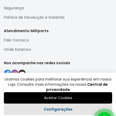
Correias
Segurança
Filtros
Política de Devolução e Garantia
Transmissão
Elétrica
Atendimento Miltparts
Acessórios
Fale Conosco
Airtrek
Onde Estamos
Motor
Suspensão
Nos acompanhe nas redes sociais
Freio
Correias
Usamos cookies para melhorar sua experiência em nossa
Filtros
Loja. Consulte mais informações na nossa
Central de
Formas de pagamento
privacidade
Transmissão
Aceitar Cookies
Elétrica
Acessórios
Configurações
Outlander