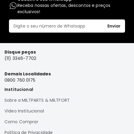
Receba nossas ofertas, descontos e preços
Elétrica
exclusivos!
Acessórios
Pajero
Enviar
Motor
Suspensão
Freio
Disque peças
(11) 3346-7702
Correias
Filtros
Demais Localidades
Câmbio
0800 760 0175
Elétrica
Institucional
Acessórios
Sobre a MILTPARTS & MILTFORT
Lancer
Vídeo Institucional
Motor
Como Comprar
Suspensão
Freio
Política de Privacidade