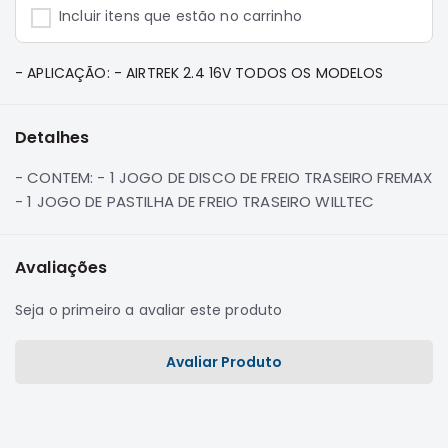
e
Incluir itens que estão no carrinho
Dakar
Motor
- APLICAÇÃO: - AIRTREK 2.4 16V TODOS OS MODELOS
Suspensão
Freio
Detalhes
Correias
Filtros
- CONTEM: - 1 JOGO DE DISCO DE FREIO TRASEIRO FREMAX
- 1 JOGO DE PASTILHA DE FREIO TRASEIRO WILLTEC
Transmissão
Elétrica
Avaliações
Acessórios
Pajero
Seja o primeiro a avaliar este produto
Sport
e
Full
Avaliar Produto
Motor
Suspensão
Freio