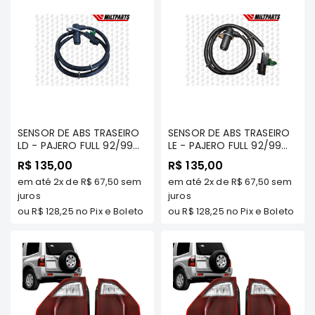
SUZUKI
FORD
Volvo
LAND
ROVER
TUCSON
SENSOR DE ABS TRASEIRO
SUBARU
SENSOR DE ABS TRASEIRO
LD - PAJERO FULL 92/99
LE - PAJERO FULL 92/99
JETTA
GLS/ GLSB TDS MODELOS/
GLS/ GLSB TDS MODELOS/
R$ 135,00
R$ 135,00
FULL 2000 A 2005 -
FULL 2000 A 2005 -
RANGER
em até
2x
de
R$ 67,50
sem
em até
2x
de
R$ 67,50
sem
MILTPARTS - MR407270
MILTPARTS - MR407271
MT
juros
MT
juros
GALANT
ou
R$ 128,25
no Pix e Boleto
ou
R$ 128,25
no Pix e Boleto
AMAROK
GM
MARCAS
MILTPARTS
TENACITY