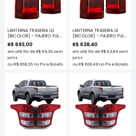
MT
COMPONENTES
TECNOPART
KYB
LANTERNA TRASEIRA LD
LANTERNA TRASEIRA LE
(BICOLOR) - PAJERO FULL
(BICOLOR) - PAJERO FULL
VIEMAR
2003 A 2006
2003 A 2006
R$ 693,00
R$ 638,40
FREMAX
em até
10x
de
R$ 69,30
sem
em até
10x
de
R$ 63,84
sem
DS
juros
juros
ou
R$ 658,35
no Pix e Boleto
ou
R$ 606,48
no Pix e Boleto
MAGNETI
MARELLI
COFAP
MAHLE
NAKATA
EKSTRON
FRAS-
LE
CONTITECH