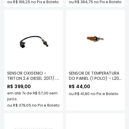
ou
R$ 166,25
no Pix e Boleto
ou
R$ 384,75
no Pix e Boleto
Correias
Filtros
Transmissão
Elétrica
Acessórios
L200
GL,
GLS
e
SENSOR OXIGENIO -
SENSOR DE TEMPERATURA
SPORT
TRITON 2.4 DIESEL 2017/../
DO PAINEL (1 POLO) - L200
Motor
PAJERO SPORT 2.4 DIESEL
TDS/ GL/ GLS/ SPORT/
R$ 399,00
R$ 44,00
TDS - MILTPARTS -
GL/ GLS/ HPE/ OUTDOOR
Suspensão
em até
7x
de
R$ 57,00
sem
1587A159 MT
- MILTPARTS - MD091056
ou
R$ 41,80
no Pix e Boleto
juros
MT
Freio
ou
R$ 379,05
no Pix e Boleto
Correias
Filtros
Transmissão