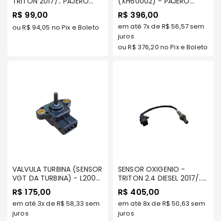
TRITON 2017/.. PAJERO
(XH60002) - PAJERO
e
SPORT/ ASX TDS/
SPORT/ FULL 3.0/3.5 GAS/
R$ 99,00
Dakar
R$ 396,00
OUTLANDER TDS/LANCER
3.8 MIVEC
Motor
em até
7x
de
R$ 56,57
sem
2011/.. TDS MODELOS
ou
R$ 94,05
no Pix e Boleto
juros
Suspensão
ou
R$ 376,20
no Pix e Boleto
Freio
Correias
Filtros
Transmissão
Elétrica
Acessórios
Pajero
Sport
e
VALVULA TURBINA (SENSOR
SENSOR OXIGENIO -
VGT DA TURBINA) - L200
Full
TRITON 2.4 DIESEL 2017/../
SPORT/ HPE/ OUTDOOR/
PAJERO SPORT 2.4 DIESEL
Motor
R$ 175,00
R$ 405,00
PAJERO SPORT 2.5 HPE -
TDS - MILTPARTS -
em até
3x
de
R$ 58,33
sem
Suspensão
em até
8x
de
R$ 50,63
sem
MILTPARTS - MR299300
1587A154 MT
MT
juros
juros
Freio