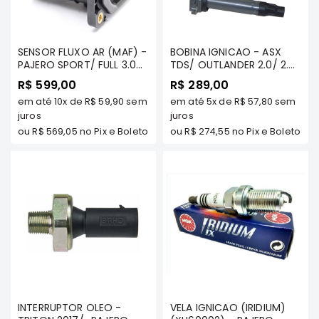
Filtros
Transmissão
SENSOR FLUXO AR (MAF) -
BOBINA IGNICAO - ASX
Elétrica
PAJERO SPORT/ FULL 3.0
TDS/ OUTLANDER 2.0/ 2.4/
3.5 TDS MODELOS -
3.0 ATE 2012 LANCER 2.0
Acessórios
R$ 599,00
R$ 289,00
MILTPARTS - MD326501
16V 2011/../ PAJERO FULL
em até
10x
de
R$ 59,90
sem
em até
5x
de
R$ 57,80
sem
MT
ASX
3.8 2007/.. MIVEC -
juros
MAGNETI MARELLI
juros
Motor
ou
R$ 569,05
no Pix e Boleto
ou
R$ 274,55
no Pix e Boleto
Suspensão
Freio
Correias
Filtros
Transmissão
Elétrica
Acessórios
L200
INTERRUPTOR OLEO -
VELA IGNICAO (IRIDIUM)
Triton