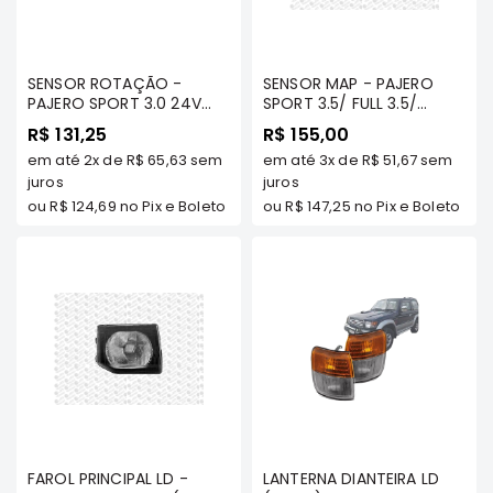
Correias
Filtros
SENSOR ROTAÇÃO -
SENSOR MAP - PAJERO
Transmissão
PAJERO SPORT 3.0 24V
SPORT 3.5/ FULL 3.5/
(TODOS OS MODELOS) -
TRITON 3.5 / AIRTREK 2.4
Elétrica
R$ 131,25
R$ 155,00
MILTPARTS
MIVEC/ OUTLANDER 3.0 V6
em até
2x
de
R$ 65,63
sem
Acessórios
em até
3x
de
R$ 51,67
sem
(PARA VEÍCULOS A
juros
GASOLINA) - MILTPARTS -
juros
Airtrek
MN153281 MT
ou
R$ 124,69
no Pix e Boleto
ou
R$ 147,25
no Pix e Boleto
Motor
Suspensão
Freio
Correias
Filtros
Transmissão
Elétrica
Acessórios
FAROL PRINCIPAL LD -
LANTERNA DIANTEIRA LD
Outlander