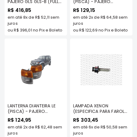
PAJERO GLS GLS-B (FULL
(PISCA) - PAJERO
Motor
ANTIGA) 1992.../1997
GLS\GLS-B (FULL ANTIGA)
R$ 416,85
R$ 129,15
1992.../1997
Suspensão
em até
8x
de
R$ 52,11
sem
em até
2x
de
R$ 64,58
sem
juros
juros
Freio
ou
R$ 396,01
no Pix e Boleto
ou
R$ 122,69
no Pix e Boleto
Correias
Filtros
Transmissão
Elétrica
Acessórios
Grandis
Motor
Suspensão
LANTERNA DIANTEIRA LE
LAMPADA XENON
Freio
(PISCA) - PAJERO
(ESPECIFICA PARA FAROL
Correias
GLS\GLS-B (FULL ANTIGA)
XENON ORIGINAL - PAJERO
R$ 124,95
R$ 303,45
1992.../1997
FULL/ PAJERO DAKAR
Filtros
em até
2x
de
R$ 62,48
sem
em até
6x
de
R$ 50,58
sem
juros
juros
Transmissão