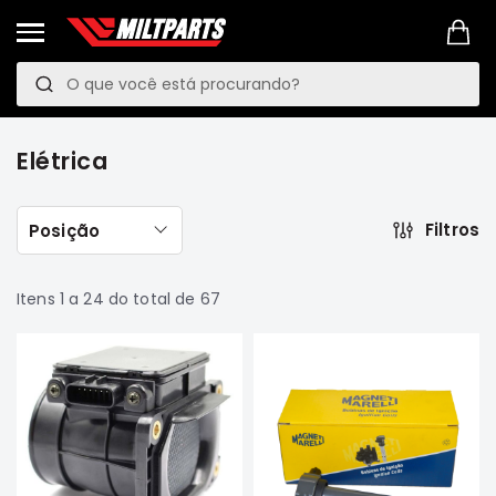
Pesquisa
P
e
PROMOÇÕES
s
LINKS
Elétrica
q
MANUTENÇÃO
PREVENTIVA
u
Filtros
Posição
VEÍCULOS
i
Mitsubishi
s
Pajero
Itens
1
a
24
do total de
67
TR4
a
e
IO
Motor
Suspensão
Freio
Correias