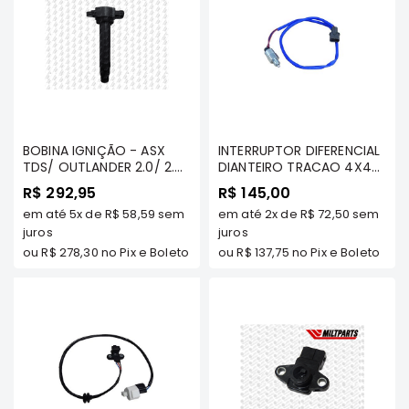
Elétrica
Acessórios
Pajero
Motor
Suspensão
BOBINA IGNIÇÃO - ASX
INTERRUPTOR DIFERENCIAL
Freio
TDS/ OUTLANDER 2.0/ 2.4/
DIANTEIRO TRACAO 4X4
3.0 ATE 2012 LANCER 2.0
Correias
(SINAL FECHADO) - L200
R$ 292,95
R$ 145,00
16V 2011/../ PAJERO FULL
SPORT/ HPE/ OUTDOOR/
Filtros
em até
5x
de
R$ 58,59
sem
em até
2x
de
R$ 72,50
sem
3.8 2007/.. MIVEC - VTO
PAJERO SPORT TDS/ TR4
juros
TDS MODELOS -
juros
Câmbio
MILTPARTS - MR176697
ou
R$ 278,30
no Pix e Boleto
ou
R$ 137,75
no Pix e Boleto
MT
Elétrica
Acessórios
Lancer
Motor
Suspensão
Freio