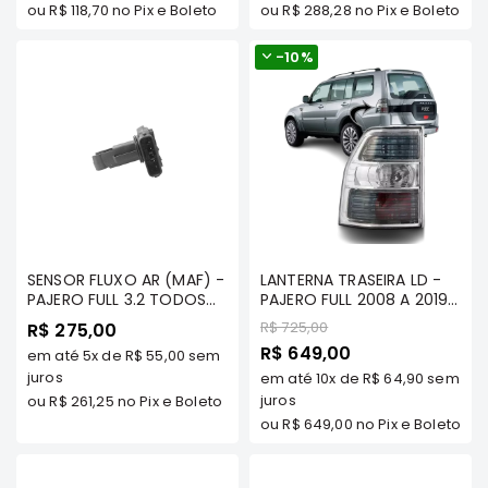
ou
R$ 118,70
no Pix e Boleto
ou
R$ 288,28
no Pix e Boleto
Elétrica
-
10%
Acessórios
ECLIPSE
CROSS
Peças
Originais
Montadoras
Corola
Honda
SENSOR FLUXO AR (MAF) -
LANTERNA TRASEIRA LD -
PAJERO FULL 3.2 TODOS
Toyota
PAJERO FULL 2008 A 2019
OS MODELOS - MILTPARTS
(5 PORTAS)
Preço
R$ 725,00
R$ 275,00
Hilux
- 1525A016 MT
Preço
R$ 649,00
em até
5x
de
R$ 55,00
sem
BMW
Especial
juros
em até
10x
de
R$ 64,90
sem
HYUNDAI
juros
ou
R$ 261,25
no Pix e Boleto
ou
R$ 649,00
no Pix e Boleto
NISSAN
Porsche