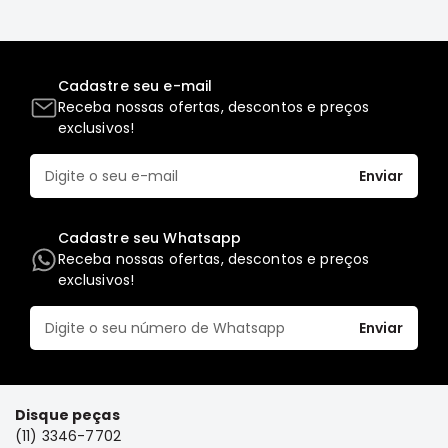
Full
L200
GL,
Cadastre seu e-mail
GLS
Receba nossas ofertas, descontos e preços
e
exclusivos!
SPORT
Pajero
Enviar
Lancer
Airtrek
Cadastre seu Whatsapp
Grandis
Receba nossas ofertas, descontos e preços
exclusivos!
Outlander
Enviar
Disque peças
(11) 3346-7702