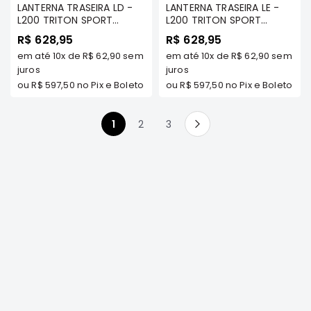
LANTERNA TRASEIRA LD -
LANTERNA TRASEIRA LE -
FRONTIER
L200 TRITON SPORT
L200 TRITON SPORT
2017/...
2017/...
R$ 628,95
R$ 628,95
NGK
em até
10x
de
R$ 62,90
sem
em até
10x
de
R$ 62,90
sem
DENSO
juros
juros
FAMA
ou
R$ 597,50
no Pix e Boleto
ou
R$ 597,50
no Pix e Boleto
WILLTEC
Você esta lendo a pagina
Página
Página
1
2
3
L200
Página
Próximo
Triton
e
Dakar
Pajero
TR4
e
IO
ASX
Pajero
Sport
e