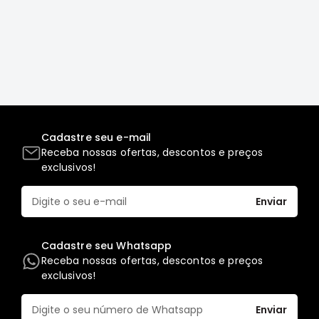
FRONTIER
NGK
DENSO
FAMA
WILLTEC
L200
Cadastre seu e-mail
Triton
Receba nossas ofertas, descontos e preços
e
exclusivos!
Dakar
Pajero
Enviar
TR4
e
IO
Cadastre seu Whatsapp
Receba nossas ofertas, descontos e preços
ASX
exclusivos!
Pajero
Sport
Enviar
e