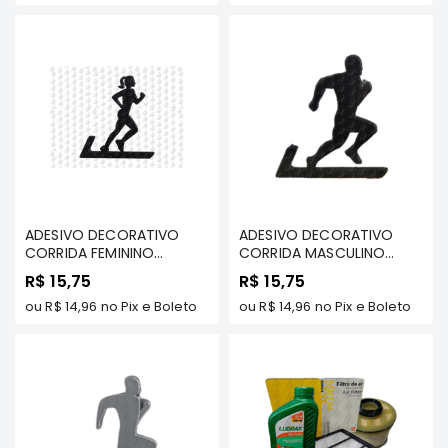
Correias
Filtros
Transmissão
Elétrica
Acessórios
Airtrek
Motor
Suspensão
ADESIVO DECORATIVO
ADESIVO DECORATIVO
CORRIDA FEMININO
CORRIDA MASCULINO
Freio
PEQUENO PRETO -
PEQUENO PRETO -
R$ 15,75
R$ 15,75
APLICA-SE A TODOS OS
APLICA-SE A TODOS OS
Correias
VEÍCULOS
ou
R$ 14,96
no Pix e Boleto
VEÍCULOS
ou
R$ 14,96
no Pix e Boleto
Filtros
Transmissão
Elétrica
Acessórios
Outlander