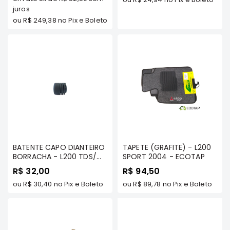
2000 A 2004 TODOS OS
SUZUKI
MODELOS
juros
ou
R$ 249,38
no Pix e Boleto
FORD
Volvo
LAND
ROVER
TUCSON
SUBARU
JETTA
RANGER
GALANT
BATENTE CAPO DIANTEIRO
TAPETE (GRAFITE) - L200
BORRACHA - L200 TDS/
SPORT 2004 - ECOTAP
AMAROK
PAJERO TDS/ TRITON
R$ 32,00
R$ 94,50
TDS/ ASX TDS/ LANCER
GM
TDS/ OUTLANDER TDS -
ou
R$ 30,40
no Pix e Boleto
ou
R$ 89,78
no Pix e Boleto
MARCAS
MILTPARTS
MILTPARTS
TENACITY