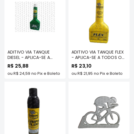
Correias
Filtros
Transmissão
Elétrica
Acessórios
ADITIVO VIA TANQUE
ADITIVO VIA TANQUE FLEX
L200
DIESEL - APLICA-SE A
- APLICA-SE A TODOS OS
GL,
TODOS OS VEÍCULOS DA
VEÍCULOS DA LINHA
R$ 25,88
R$ 23,10
GLS
LINHA MITSUBISHI -
MITSUBISHI - BARDAHL
e
BARDAHL
ou
R$ 24,59
no Pix e Boleto
ou
R$ 21,95
no Pix e Boleto
SPORT
Motor
Suspensão
Freio
Correias
Filtros
Transmissão