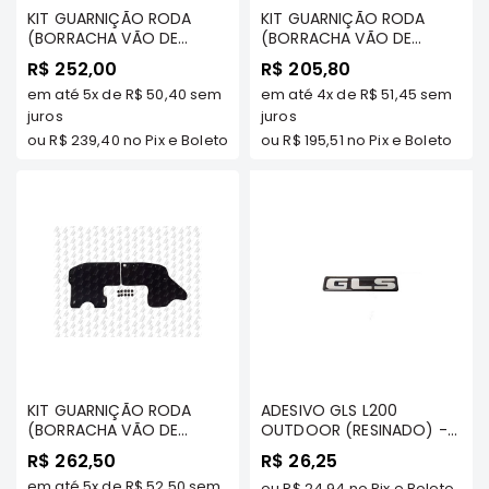
KIT GUARNIÇÃO RODA
KIT GUARNIÇÃO RODA
Elétrica
(BORRACHA VÃO DE
(BORRACHA VÃO DE
RODA) PARA 1 LADO
RODA) PARA 1 LADO
Acessórios
R$ 252,00
R$ 205,80
(DIANTEIRA) - L200 GL/
(TRASEIRA) - L200 GL/
em até
5x
de
R$ 50,40
sem
em até
4x
de
R$ 51,45
sem
ECLIPSE
GLS/ SPORT/ OUTDOOR
GLS/ SPORT/ OUTDOOR
2004 A 2012 TODOS OS
juros
2004 A 2012 TODOS OS
juros
CROSS
MODELOS
MODELOS
ou
R$ 239,40
no Pix e Boleto
ou
R$ 195,51
no Pix e Boleto
Peças
Originais
Montadoras
Corola
Honda
Toyota
Hilux
BMW
HYUNDAI
KIT GUARNIÇÃO RODA
ADESIVO GLS L200
(BORRACHA VÃO DE
OUTDOOR (RESINADO) -
NISSAN
RODA) PARA 1 LADO
L200 OUTDOOR
R$ 262,50
R$ 26,25
(DIANT) - L200 GL/GLS
Porsche
em até
5x
de
R$ 52,50
sem
ou
R$ 24,94
no Pix e Boleto