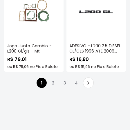
MT
COMPONENTES
TECNOPART
KYB
VIEMAR
FREMAX
Jogo Junta Cambio -
ADESIVO - L200 2.5 DIESEL
L200 Gl/gls - Mt
GL/GLS 1996 ATÉ 2006
DS
(QUADRADA)
R$ 79,01
R$ 16,80
MAGNETI
ou
R$ 75,06
no Pix e Boleto
ou
R$ 15,96
no Pix e Boleto
MARELLI
COFAP
Você esta lendo a pagina
Página
Página
Página
1
2
3
4
Página
Próximo
MAHLE
NAKATA
EKSTRON
FRAS-
LE
CONTITECH