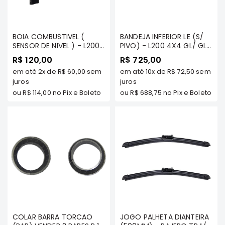
Filtros
Transmissão
BOIA COMBUSTIVEL (
BANDEJA INFERIOR LE (S/
Elétrica
SENSOR DE NIVEL ) - L200
PIVO) - L200 4X4 GL/ GLS
SPORT / HPE / OUTDOOR
- COFAP
Acessórios
R$ 120,00
R$ 725,00
- MILTPARTS - MR122795
em até
2x
de
R$ 60,00
sem
em até
10x
de
R$ 72,50
sem
MT
ASX
juros
juros
Motor
ou
R$ 114,00
no Pix e Boleto
ou
R$ 688,75
no Pix e Boleto
Suspensão
Freio
Correias
Filtros
Transmissão
Elétrica
Acessórios
L200
COLAR BARRA TORCAO
JOGO PALHETA DIANTEIRA
Triton