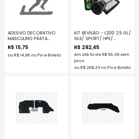
Motor
Suspensão
Freio
ADESIVO DECORATIVO
KIT REVISÃO - L200 2.5 GL/
Correias
MASCULINO PRATA
GLS/ SPORT/ HPE/
PEQUENO - APLICA-SE A
OUTDOOR ATÉ 2009
Filtros
R$ 15,75
R$ 282,45
TODOS O VEÍCULOS
Transmissão
em até
5x
de
R$ 56,49
sem
ou
R$ 14,96
no Pix e Boleto
juros
Elétrica
ou
R$ 268,33
no Pix e Boleto
Acessórios
Grandis
Motor
Suspensão
Freio
Correias
Filtros
Transmissão