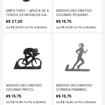
Elétrica
LIMPA TUDO - APLICA-SE A
ADESIVO DECORATIVO
Acessórios
TODOS OS MODELOS DA
CICLISMO PEQUENO
LINHA MITSUBISHI -
PRATA - APLICA-SE A
Pajero
R$ 27,20
R$ 15,75
BARDAHL
TODOS OS VEÍCULOS
Motor
ou
R$ 25,84
no Pix e Boleto
ou
R$ 14,96
no Pix e Boleto
Suspensão
Freio
Correias
Filtros
Câmbio
Elétrica
Acessórios
Lancer
ADESIVO DECORATIVO
ADESIVO DECORATIVO
Motor
CICLISMO PRETO
CORRIDA FEMININO
PEQUENO - APLICA-SE A
PEQUENO PRATA -
Suspensão
R$ 15,75
R$ 15,75
TODOS OS VEÍCULOS
APLICA-SE A TODOS OS
ou
R$ 14,96
no Pix e Boleto
VEÍCULOS
ou
R$ 14,96
no Pix e Boleto
Freio