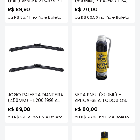
(PAR) VENDER 2 PARES P 1
(500MM) - PAJERO TR4/
e
CARRO - L200 TDS/
SPORT TDS /FULL GLSB 91
R$ 89,90
Dakar
R$ 70,00
PAJERO SPORT TDS/
A 99 / L200 SPORT/ TDS
Motor
PAJERO FUL 91 A 99
ou
R$ 85,41
no Pix e Boleto
/OUTDOOR/SAVANA /
ou
R$ 66,50
no Pix e Boleto
ECLIPSE - DYNA [DX19]
Suspensão
Freio
Correias
Filtros
Transmissão
Elétrica
Acessórios
Pajero
JOGO PALHETA DIANTEIRA
VEDA PNEU (300ML) -
Sport
(450MM) - L200 1991 A
APLICA-SE A TODOS OS
2000 - DYNA [DX18]
VEÍCULOS DA LINHA
e
R$ 89,00
R$ 80,00
MITSUBISHI - BARDAHL
Full
ou
R$ 84,55
no Pix e Boleto
ou
R$ 76,00
no Pix e Boleto
Motor
Suspensão
Freio