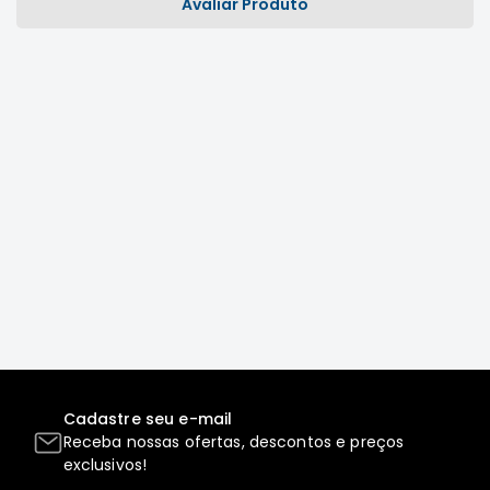
Avaliar Produto
Correias
Filtros
Transmissão
Elétrica
Acessórios
L200
GL,
GLS
e
SPORT
Motor
Suspensão
Freio
Correias
Cadastre seu e-mail
Receba nossas ofertas, descontos e preços
Filtros
exclusivos!
Transmissão