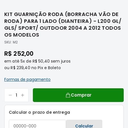
Saltar
Filtros
para
KIT GUARNIÇÃO RODA (BORRACHA VÃO DE
o
Transmissão
início
RODA) PARA 1 LADO (DIANTEIRA) - L200 GL/
Elétrica
da
GLS/ SPORT/ OUTDOOR 2004 A 2012 TODOS
Galeria
Acessórios
OS MODELOS
de
ASX
SKU:
M2
imagens
Motor
R$ 252,00
Suspensão
em até
5x
de
R$ 50,40
sem juros
Freio
ou
R$ 239,40
no Pix e Boleto
Correias
Formas de pagamento
Filtros
Transmissão
Comprar
Elétrica
Acessórios
Calcular o prazo de entrega
L200
Triton
Calcular