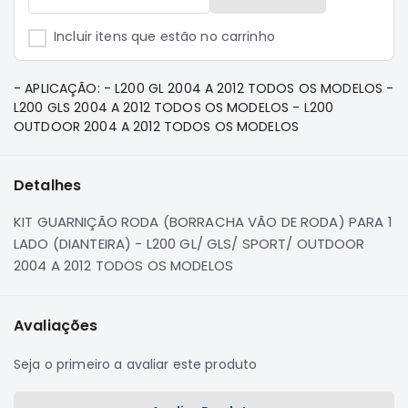
e
Dakar
Incluir itens que estão no carrinho
Motor
Suspensão
- APLICAÇÃO: - L200 GL 2004 A 2012 TODOS OS MODELOS -
Freio
L200 GLS 2004 A 2012 TODOS OS MODELOS - L200
OUTDOOR 2004 A 2012 TODOS OS MODELOS
Correias
Filtros
Detalhes
Transmissão
Elétrica
KIT GUARNIÇÃO RODA (BORRACHA VÃO DE RODA) PARA 1
LADO (DIANTEIRA) - L200 GL/ GLS/ SPORT/ OUTDOOR
Acessórios
2004 A 2012 TODOS OS MODELOS
Pajero
Sport
e
Avaliações
Full
Motor
Seja o primeiro a avaliar este produto
Suspensão
Freio