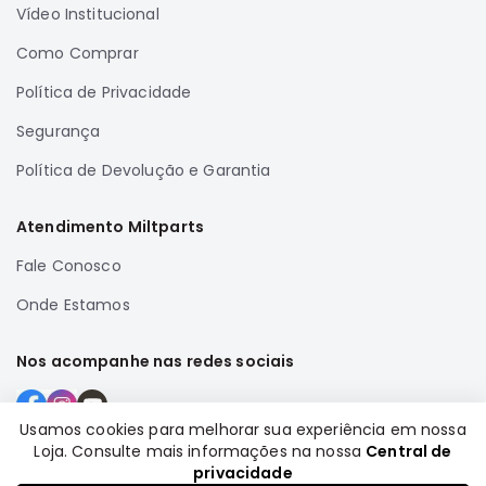
Vídeo Institucional
Correias
Como Comprar
Filtros
Transmissão
Política de Privacidade
Elétrica
Segurança
Acessórios
Política de Devolução e Garantia
Airtrek
Motor
Atendimento Miltparts
Suspensão
Fale Conosco
Freio
Onde Estamos
Correias
Filtros
Nos acompanhe nas redes sociais
Transmissão
Elétrica
Usamos cookies para melhorar sua experiência em nossa
Acessórios
Loja. Consulte mais informações na nossa
Central de
Formas de pagamento
privacidade
Outlander