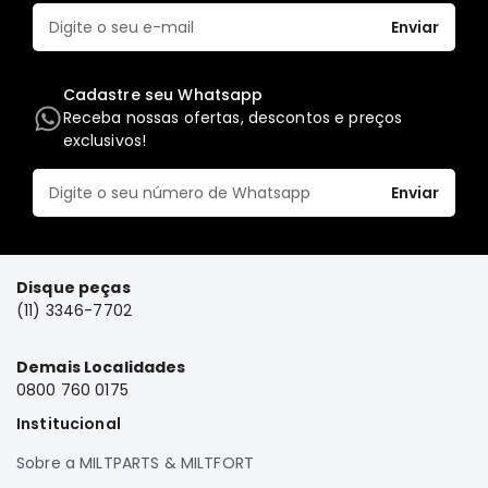
Elétrica
Enviar
Acessórios
Cadastre seu Whatsapp
Pajero
Receba nossas ofertas, descontos e preços
Motor
exclusivos!
Suspensão
Freio
Enviar
Correias
Filtros
Câmbio
Disque peças
(11) 3346-7702
Elétrica
Acessórios
Demais Localidades
Lancer
0800 760 0175
Motor
Institucional
Suspensão
Sobre a MILTPARTS & MILTFORT
Freio