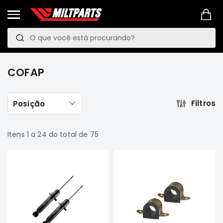
Pesquisa
P
e
PROMOÇÕES
s
LINKS
COFAP
q
MANUTENÇÃO
PREVENTIVA
u
Filtros
Posição
VEÍCULOS
i
Mitsubishi
s
Pajero
Itens
1
a
24
do total de
75
TR4
a
e
IO
Motor
Suspensão
Freio
Correias