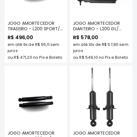
Correias
Filtros
JOGO AMORTECEDOR
JOGO AMORTECEDOR
Transmissão
TRASEIRO - L200 SPORT/
DIANTEIRO - L200 GL/
HPE/ OUTDOOR/ GL/ GLS
GLS/ SPORT/ HPE/
Elétrica
R$ 496,00
R$ 578,00
/ SAVANA - COFAP
OUTDOOR/ SAVANA -
em até
9x
de
R$ 55,11
sem
Acessórios
em até
10x
de
R$ 57,80
sem
COFAP
juros
juros
Airtrek
ou
R$ 471,20
no Pix e Boleto
ou
R$ 549,10
no Pix e Boleto
Motor
Suspensão
Freio
Correias
Filtros
Transmissão
Elétrica
Acessórios
JOGO AMORTECEDOR
JOGO AMORTECEDOR
Outlander