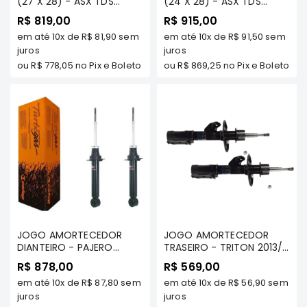
(27 X 28) - ASX TDS
(24 X 28) - ASX TDS
e
MODELO 2011 A 2019/
MODELO 2011 A 2019/
R$ 819,00
Dakar
R$ 915,00
OUTLANDER 2.0/ - COFAP
OUTLANDER 2.0/ - COFAP
Motor
em até
10x
de
R$ 81,90
sem
em até
10x
de
R$ 91,50
sem
- SEC39012
- SEC39011
juros
juros
Suspensão
ou
R$ 778,05
no Pix e Boleto
ou
R$ 869,25
no Pix e Boleto
Freio
Correias
Filtros
Transmissão
Elétrica
Acessórios
Pajero
Sport
e
JOGO AMORTECEDOR
JOGO AMORTECEDOR
DIANTEIRO - PAJERO
Full
TRASEIRO - TRITON 2013/...
SPORT 2017/... 2.4 DIESEL
(COM SUSPENSAO SDS)/
Motor
R$ 878,00
R$ 569,00
TODOS/ TRITON 2.4
TRITON 2.4 DIESEL 2017 A
em até
10x
de
R$ 87,80
sem
Suspensão
em até
10x
de
R$ 56,90
sem
DIESEL 2023/... (FACE LIFT)
2020 - COFAP
- COFAP - GL138000
juros
juros
Freio