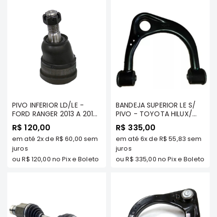
Elétrica
Acessórios
ECLIPSE
CROSS
Peças
Originais
Montadoras
Corola
PIVO INFERIOR LD/LE -
BANDEJA SUPERIOR LE S/
FORD RANGER 2013 A 2018
PIVO - TOYOTA HILUX/
Honda
TDS MODELOS - COFAP
SW4 2005/... - COFAP
R$ 120,00
R$ 335,00
Toyota
em até
2x
de
R$ 60,00
sem
em até
6x
de
R$ 55,83
sem
Hilux
juros
juros
ou
R$ 120,00
no Pix e Boleto
ou
R$ 335,00
no Pix e Boleto
BMW
HYUNDAI
NISSAN
Porsche