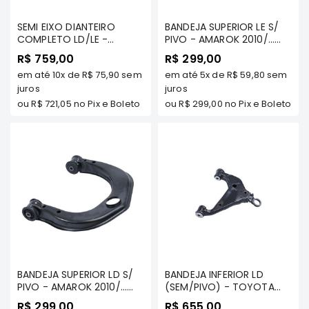
MT
COMPONENTES
SEMI EIXO DIANTEIRO
BANDEJA SUPERIOR LE S/
COMPLETO LD/LE -
PIVO - AMAROK 2010/...
TECNOPART
TOYOTA HILUX/ SW4
TDS MODELOS - COFAP
R$ 759,00
R$ 299,00
2005/... - COFAP
KYB
em até
10x
de
R$ 75,90
sem
em até
5x
de
R$ 59,80
sem
VIEMAR
juros
juros
ou
R$ 721,05
no Pix e Boleto
ou
R$ 299,00
no Pix e Boleto
FREMAX
DS
MAGNETI
MARELLI
COFAP
MAHLE
NAKATA
EKSTRON
FRAS-
BANDEJA SUPERIOR LD S/
BANDEJA INFERIOR LD
LE
PIVO - AMAROK 2010/...
(SEM/PIVO) - TOYOTA
TDS MODELOS - COFAP
HILUX / SW4 2005 A 2015 -
R$ 299,00
R$ 655,00
CONTITECH