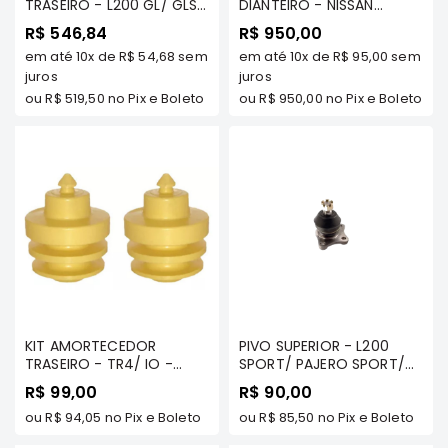
TRASEIRO - L200 GL/ GLS/
DIANTEIRO - NISSAN
Motor
SPORT/ HPE/ OUTDOOR/
FRONTIER 2008/... TDS
R$ 546,84
R$ 950,00
SAVANA - COFAP
MODELOS - COFAP
Suspensão
em até
10x
de
R$ 54,68
sem
em até
10x
de
R$ 95,00
sem
juros
juros
Freio
ou
R$ 519,50
no Pix e Boleto
ou
R$ 950,00
no Pix e Boleto
Correias
Filtros
Transmissão
Elétrica
Acessórios
Grandis
Motor
Suspensão
KIT AMORTECEDOR
PIVO SUPERIOR - L200
Freio
TRASEIRO - TR4/ IO -
SPORT/ PAJERO SPORT/
Correias
COFAP
PAJERO .../99 - COFAP
R$ 99,00
R$ 90,00
Filtros
ou
R$ 94,05
no Pix e Boleto
ou
R$ 85,50
no Pix e Boleto
Transmissão