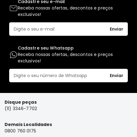
Cadastre seu e-mail
Full
Receba nossas ofertas, descontos e preços
exclusivos!
L200
GL,
GLS
Enviar
e
SPORT
Cadastre seu Whatsapp
Pajero
Receba nossas ofertas, descontos e preços
Lancer
exclusivos!
Airtrek
Enviar
Grandis
Outlander
Disque peças
(11) 3346-7702
Demais Localidades
0800 760 0175