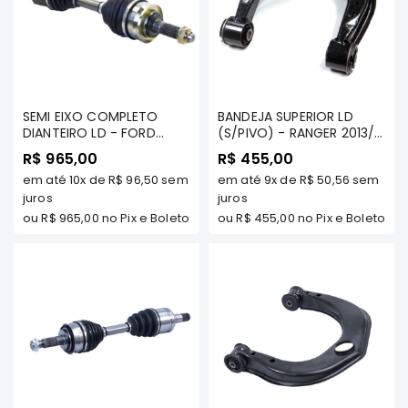
SUZUKI
FORD
Volvo
LAND
ROVER
SEMI EIXO COMPLETO
BANDEJA SUPERIOR LD
DIANTEIRO LD - FORD
(S/PIVO) - RANGER 2013/...
TUCSON
RANGER 2012/.. TDS
- COFAP
R$ 965,00
R$ 455,00
MODELOS - COFAP
SUBARU
em até
10x
de
R$ 96,50
sem
em até
9x
de
R$ 50,56
sem
juros
juros
JETTA
ou
R$ 965,00
no Pix e Boleto
ou
R$ 455,00
no Pix e Boleto
RANGER
GALANT
AMAROK
GM
MARCAS
MILTPARTS
TENACITY