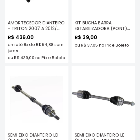
Filtros
Transmissão
AMORTECEDOR DIANTEIRO
KIT BUCHA BARRA
Elétrica
- TRITON 2007 A 2012/
ESTABILIZADORA (PONT)
DAKAR TDS MODELOS -
BUCHA + C/ ABRACADEIRA
Acessórios
R$ 439,00
R$ 39,00
COFAP
- L200 SPORT/ HPE/
em até
8x
de
R$ 54,88
sem
ASX
OUTDOOR/ PAJERO
ou
R$ 37,05
no Pix e Boleto
juros
SPORT/ PAJERO .../99 -
Motor
COFAP
ou
R$ 439,00
no Pix e Boleto
Suspensão
Freio
Correias
Filtros
Transmissão
Elétrica
Acessórios
L200
SEMI EIXO DIANTEIRO LD
SEMI EIXO DIANTEIRO LE
Triton