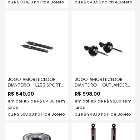
ou
R$ 834,10
no Pix e Boleto
ou
R$ 540,55
no Pix e Boleto
Correias
Filtros
Transmissão
Elétrica
Acessórios
L200
GL,
GLS
e
JOGO AMORTECEDOR
JOGO AMORTECEDOR
SPORT
DIANTEIRO - L200 SPORT/
DIANTEIRO - OUTLANDER
Motor
HPE/ OUTDOOR/
2.0/ 3.0 V6/ 2.2 DIESEL
R$ 640,00
R$ 998,00
SAVANA/GL 2009/... -
2016/ .... TDS / ECLIPSE
Suspensão
em até
10x
de
R$ 64,00
sem
em até
10x
de
R$ 99,80
sem
COFAP
CROSS 1.5 TURBO 2018/...
juros
TDS - COFAP
juros
Freio
ou
R$ 608,00
no Pix e Boleto
ou
R$ 948,10
no Pix e Boleto
Correias
Filtros
Transmissão