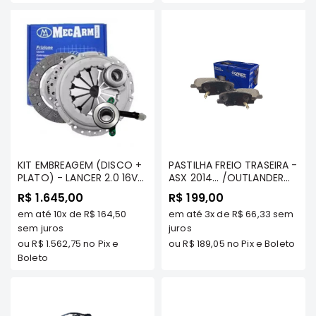
Elétrica
Acessórios
Pajero
Motor
Suspensão
Freio
Correias
Filtros
KIT EMBREAGEM (DISCO +
PASTILHA FREIO TRASEIRA -
PLATO) - LANCER 2.0 16V
ASX 2014... /OUTLANDER
Câmbio
2011/... / ASX 2.0 16V
2013/...2.0/ 2.2/ 3.0 -
R$ 1.645,00
R$ 199,00
TODOS/ AIRTREK 2.0 16V
COBREQ
Elétrica
em até
10x
de
R$ 164,50
em até
3x
de
R$ 66,33
sem
TURBO - MECARM - 73543
sem juros
juros
Acessórios
ou
R$ 1.562,75
no Pix e
ou
R$ 189,05
no Pix e Boleto
Lancer
Boleto
Motor
Suspensão
Freio