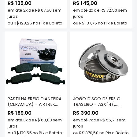
/OUTLANDER 2013/...2.0/
FULL 2001/2007..
R$ 135,00
R$ 145,00
2.2/ 3.0 - WILLTEC
OUTLANDER 2007 A 2012
Correias
em até
2x
de
R$ 67,50
sem
em até
2x
de
R$ 72,50
sem
TDS / ASX TDS ... /12/
juros
GRANDIS/ FULL 2007/..( 3
juros
Filtros
PORTAS) - WILLTEC
ou
R$ 128,25
no Pix e Boleto
ou
R$ 137,75
no Pix e Boleto
Transmissão
Elétrica
Acessórios
L200
GL,
GLS
e
SPORT
Motor
Suspensão
PASTILHA FREIO DIANTEIRA
JOGO DISCO DE FREIO
(CERAMICA) - AIRTREK
TRASEIRO - ASX 14/....
Freio
TDS /ASX / GRANDIS/
OUTLANDER 2014/...
R$ 189,00
R$ 390,00
GALANT 2.5 V6 01/..
2.0/3.0/2.2 TDS
Correias
em até
3x
de
R$ 63,00
sem
em até
7x
de
R$ 55,71
sem
OUTLANDER TDS/
MODELOS/ ECLIPSE CROSS
Filtros
OUTLANDER 2013/....
juros
2018/... - FREMAX
juros
2.0/3.0/2.2 TDS - WILLTEC
ou
R$ 179,55
no Pix e Boleto
ou
R$ 370,50
no Pix e Boleto
Transmissão