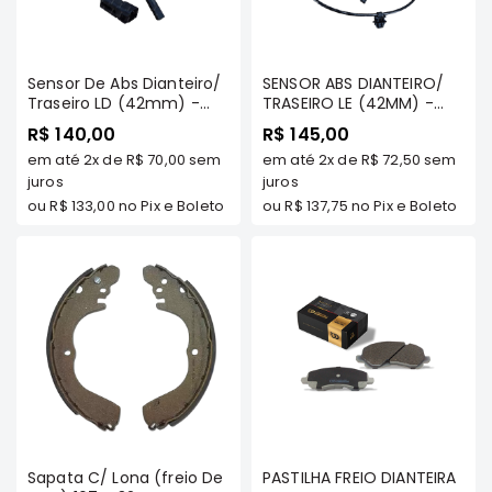
Motor
Suspensão
Sensor De Abs Dianteiro/
SENSOR ABS DIANTEIRO/
Freio
Traseiro LD (42mm) -
TRASEIRO LE (42MM) -
OUTLANDER/ ASX/ LANCER
Correias
OUTLANDER/ ASX/ LANCER
R$ 140,00
R$ 145,00
2011/.. OUTLANDER 2013/...
2011/.. OUTLANDER 2013/...
Filtros
em até
2x
de
R$ 70,00
sem
em até
2x
de
R$ 72,50
sem
TDS MODELOS - Miltparts
TDS MODELOS -
- 4670A576 MT
juros
MILTPARTS - 4670A575
juros
Transmissão
MT
ou
R$ 133,00
no Pix e Boleto
ou
R$ 137,75
no Pix e Boleto
Elétrica
Acessórios
Grandis
Motor
Suspensão
Freio
Correias
Filtros
Sapata C/ Lona (freio De
PASTILHA FREIO DIANTEIRA
Transmissão