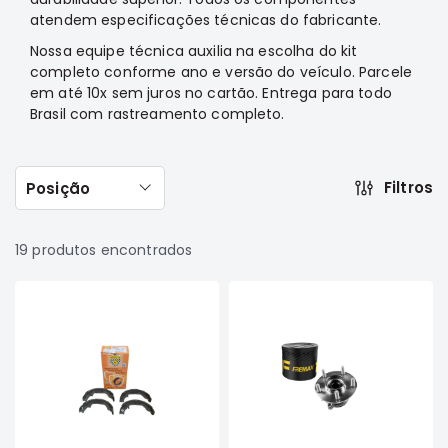
atendem especificações técnicas do fabricante.
Filtros
Nossa equipe técnica auxilia na escolha do kit
Transmissão
completo conforme ano e versão do veículo. Parcele
Elétrica
em até 10x sem juros no cartão. Entrega para todo
Brasil com rastreamento completo.
Acessórios
ASX
Motor
Filtros
Posição
Suspensão
Freio
19
produtos encontrados
Correias
Filtros
Transmissão
Elétrica
Acessórios
L200
Triton