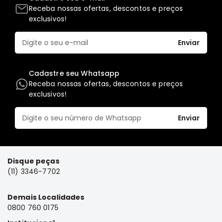
Full
Receba nossas ofertas, descontos e preços
exclusivos!
L200
GL,
Enviar
GLS
e
SPORT
Cadastre seu Whatsapp
Pajero
Receba nossas ofertas, descontos e preços
exclusivos!
Lancer
Airtrek
Enviar
Grandis
Outlander
Disque peças
(11) 3346-7702
Demais Localidades
0800 760 0175