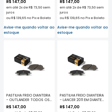
R$ 147,00
R$ 147,00
SUZUKI
ORIGINALLPARTS
em até
2x
de
R$ 73,50
sem
em até
2x
de
R$ 73,50
sem
FORD
juros
juros
ou
R$ 139,65
no Pix e Boleto
ou
R$ 139,65
no Pix e Boleto
Volvo
LAND
Avise-me quando voltar ao
Avise-me quando voltar ao
ROVER
estoque
estoque
TUCSON
SUBARU
JETTA
RANGER
GALANT
AMAROK
GM
MARCAS
PASTILHA FREIO DIANTEIRA
PASTILHA FREIO DIANTEIRA
MILTPARTS
- OUTLANDER TODOS OS
- LANCER 2011 EM DIANTE
MODELOS -
TODOS OS MODELOS -
R$ 147,00
R$ 147,00
TENACITY
ORIGINALLPARTS
ORIGINALLPARTS