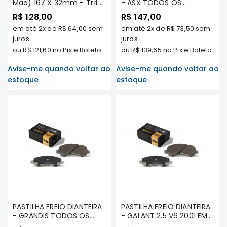
Mao) 167 X 32mm - Tr4
- ASX TODOS OS
Tds Modelos/ Airtrek Tds
MODELOS -
Elétrica
R$ 128,00
R$ 147,00
Modelos/ Outlander 2.0
ORIGINALLPARTS
em até
2x
de
R$ 64,00
sem
Acessórios
em até
2x
de
R$ 73,50
sem
16v 2008 A 2012/ Asx .../12
(bd4648) - Roc
juros
juros
ECLIPSE
ou
R$ 121,60
no Pix e Boleto
ou
R$ 139,65
no Pix e Boleto
CROSS
Avise-me quando voltar ao
Avise-me quando voltar ao
Peças
estoque
estoque
Originais
Montadoras
Corola
Honda
Toyota
Hilux
BMW
HYUNDAI
NISSAN
PASTILHA FREIO DIANTEIRA
PASTILHA FREIO DIANTEIRA
- GRANDIS TODOS OS
- GALANT 2.5 V6 2001 EM
Porsche
MODELOS -
DIANTE - ORIGINALLPARTS