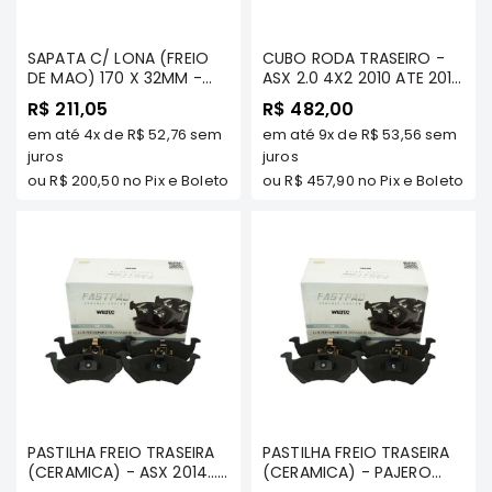
e
Dakar
Motor
SAPATA C/ LONA (FREIO
CUBO RODA TRASEIRO -
DE MAO) 170 X 32MM -
ASX 2.0 4X2 2010 ATE 2012
Suspensão
ASX 2.0 16V 2010/...
- FREMAX
R$ 211,05
R$ 482,00
/OUTLANDER 2.0 2006 ATE
Freio
em até
4x
de
R$ 52,76
sem
em até
9x
de
R$ 53,56
sem
2012 - MAZZICAR
juros
Correias
juros
ou
R$ 200,50
no Pix e Boleto
ou
R$ 457,90
no Pix e Boleto
Filtros
Transmissão
Elétrica
Acessórios
Pajero
Sport
e
Full
Motor
PASTILHA FREIO TRASEIRA
PASTILHA FREIO TRASEIRA
Suspensão
(CERAMICA) - ASX 2014...
(CERAMICA) - PAJERO
Freio