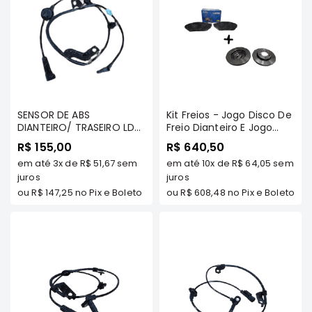
Correias
Filtros
Transmissão
Elétrica
Acessórios
SENSOR DE ABS
Kit Freios - Jogo Disco De
Airtrek
DIANTEIRO/ TRASEIRO LD
Freio Dianteiro E Jogo
Motor
(ESMAGADINHO) -
Pastilha De Freio
R$ 155,00
R$ 640,50
OUTLANDER/ ASX/ LANCER
Dianteiro - Asx Todos Os
Suspensão
em até
3x
de
R$ 51,67
sem
em até
10x
de
R$ 64,05
sem
2011/...- MILTPARTS -
Modelos
4670A582 MT
juros
juros
Freio
ou
R$ 147,25
no Pix e Boleto
ou
R$ 608,48
no Pix e Boleto
Correias
Filtros
Transmissão
Elétrica
Acessórios
Outlander