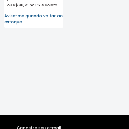
ou
R$ 98,75
no Pix e Boleto
FRONTIER
Avise-me quando voltar ao
NGK
estoque
DENSO
FAMA
WILLTEC
L200
Triton
e
Dakar
Pajero
TR4
e
IO
ASX
Pajero
Sport
e
Cadastre seu e-mail