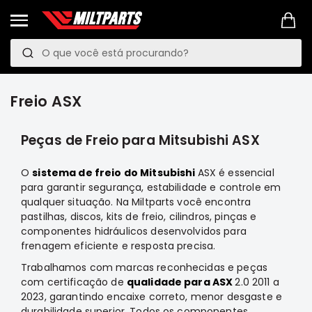
Pesquisa
P
e
PROMOÇÕES
s
LINKS
Freio ASX
q
MANUTENÇÃO
PREVENTIVA
u
Peças de Freio para Mitsubishi ASX
VEÍCULOS
i
Mitsubishi
O
sistema de freio do Mitsubishi
ASX é essencial
s
Pajero
para garantir segurança, estabilidade e controle em
TR4
a
qualquer situação. Na Miltparts você encontra
e
pastilhas, discos, kits de freio, cilindros, pinças e
IO
componentes hidráulicos desenvolvidos para
Motor
frenagem eficiente e resposta precisa.
Suspensão
Trabalhamos com marcas reconhecidas e peças
com certificação de
qualidade para ASX
2.0 2011 a
Freio
2023, garantindo encaixe correto, menor desgaste e
Correias
durabilidade superior. Todos os componentes