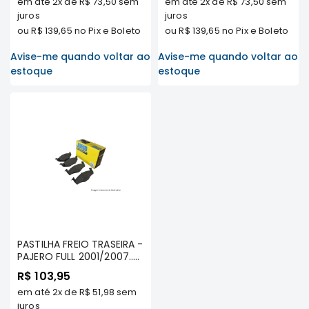
em até
2x
de
R$ 73,50
sem
em até
2x
de
R$ 73,50
sem
MT
juros
juros
COMPONENTES
ou
R$ 139,65
no Pix e Boleto
ou
R$ 139,65
no Pix e Boleto
TECNOPART
Avise-me quando voltar ao
Avise-me quando voltar ao
KYB
estoque
estoque
VIEMAR
FREMAX
DS
MAGNETI
MARELLI
COFAP
MAHLE
NAKATA
PASTILHA FREIO TRASEIRA -
EKSTRON
PAJERO FULL 2001/2007..
OUTLANDER 2007 A 2012
FRAS-
R$ 103,95
TDS / ASX TDS ... /12/
LE
em até
2x
de
R$ 51,98
sem
GRANDIS/ FULL 2007/..( 3
PORTAS) - JURID
juros
CONTITECH