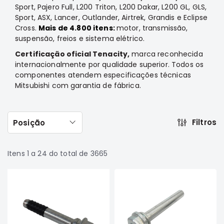
Sport, Pajero Full, L200 Triton, L200 Dakar, L200 GL, GLS,
Filtros
Sport, ASX, Lancer, Outlander, Airtrek, Grandis e Eclipse
Transmissão
Cross.
Mais de 4.800 itens:
motor, transmissão,
suspensão, freios e sistema elétrico.
Elétrica
Certificação oficial Tenacity,
marca reconhecida
Acessórios
internacionalmente por qualidade superior. Todos os
ASX
componentes atendem especificações técnicas
Motor
Mitsubishi com garantia de fábrica.
Suspensão
Freio
Filtros
Posição
Correias
Filtros
Itens
1
a
24
do total de
3665
Transmissão
Elétrica
Acessórios
L200
Triton