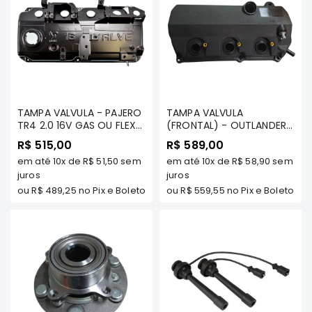
Correias
Filtros
Transmissão
Elétrica
Acessórios
TAMPA VALVULA - PAJERO
TAMPA VALVULA
Airtrek
TR4 2.0 16V GAS OU FLEX
(FRONTAL) - OUTLANDER
2001 A 2015 TDS MODELOS
Motor
3.0 V6 2007 A 2012 -
R$ 515,00
R$ 589,00
- MILTPARTS - MD365793
MILTPARTS - 1035A840 MT
Suspensão
em até
10x
de
R$ 51,50
sem
em até
10x
de
R$ 58,90
sem
MT
juros
juros
Freio
ou
R$ 489,25
no Pix e Boleto
ou
R$ 559,55
no Pix e Boleto
Correias
Filtros
Transmissão
Elétrica
Acessórios
Outlander