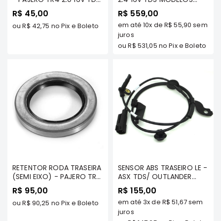
MODELOS - MILTPARTS -
(AT) - MILTPARTS -
R$ 45,00
R$ 559,00
Correias
MR334902 MT
MN156319 MT
em até
10x
de
R$ 55,90
sem
ou
R$ 42,75
no Pix e Boleto
Filtros
juros
Transmissão
ou
R$ 531,05
no Pix e Boleto
Elétrica
Acessórios
L200
GL,
GLS
e
SPORT
Motor
Suspensão
RETENTOR RODA TRASEIRA
SENSOR ABS TRASEIRO LE -
Freio
(SEMI EIXO) - PAJERO TR4
ASX TDS/ OUTLANDER
TDS MODELOS -
2.0/2.4 TDS 2007 A 2014
Correias
R$ 95,00
R$ 155,00
MILTPARTS - MR470930
(4 CLIINDROS) -
em até
3x
de
R$ 51,67
sem
Filtros
MT
ou
R$ 90,25
no Pix e Boleto
MILTPARTS - 4670A579
MT
juros
Transmissão