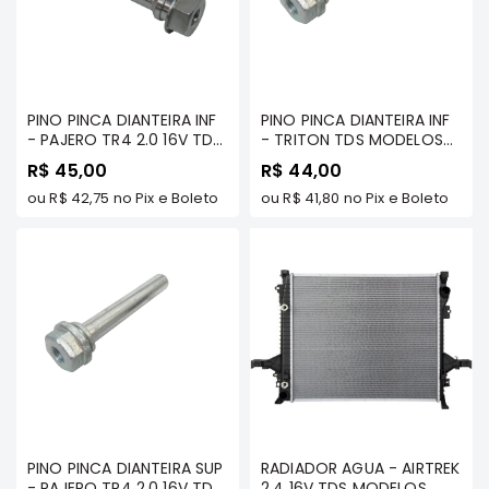
e
Dakar
Motor
Suspensão
PINO PINCA DIANTEIRA INF
PINO PINCA DIANTEIRA INF
Freio
- PAJERO TR4 2.0 16V TDS
- TRITON TDS MODELOS
Correias
MODELOS - MILTPARTS -
2007 A 2017/ DAKAR TDS
R$ 45,00
R$ 44,00
MR334954 MT
MODELOS - MILTPARTS -
Filtros
ou
R$ 42,75
no Pix e Boleto
4605A052 MT
ou
R$ 41,80
no Pix e Boleto
Transmissão
Elétrica
Acessórios
Pajero
Sport
e
Full
Motor
Suspensão
PINO PINCA DIANTEIRA SUP
RADIADOR AGUA - AIRTREK
Freio
- PAJERO TR4 2.0 16V TDS
2.4 16V TDS MODELOS