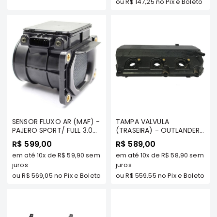
ou
R$ 147,25
no Pix e Boleto
Elétrica
Acessórios
Pajero
Motor
Suspensão
Freio
Correias
Filtros
SENSOR FLUXO AR (MAF) -
TAMPA VALVULA
Câmbio
PAJERO SPORT/ FULL 3.0
(TRASEIRA) - OUTLANDER
3.5 TDS MODELOS -
3.0 V6 2007 A 2012 -
Elétrica
R$ 599,00
R$ 589,00
MILTPARTS - MD326501
MILTPARTS - 1035A702 MT
em até
10x
de
R$ 59,90
sem
em até
10x
de
R$ 58,90
sem
MT
Acessórios
juros
juros
Lancer
ou
R$ 569,05
no Pix e Boleto
ou
R$ 559,55
no Pix e Boleto
Motor
Suspensão
Freio