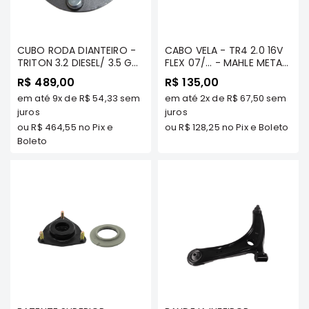
Motor
Suspensão
CUBO RODA DIANTEIRO -
CABO VELA - TR4 2.0 16V
Freio
TRITON 3.2 DIESEL/ 3.5 GAS
FLEX 07/... - MAHLE METAL
OU FLEX/ 2.4 DIESEL ATE
LEVE - CV1950128
Correias
R$ 489,00
R$ 135,00
2019/ DAKAR TDS
em até
9x
de
R$ 54,33
sem
Filtros
em até
2x
de
R$ 67,50
sem
MODELOS - (EXCTO
TRITON 2.4 FLEX 4X2) -
juros
juros
Transmissão
NAKATA
ou
R$ 464,55
no Pix e
ou
R$ 128,25
no Pix e Boleto
Boleto
Elétrica
Acessórios
Grandis
Motor
Suspensão
Freio
Correias
Filtros
Transmissão