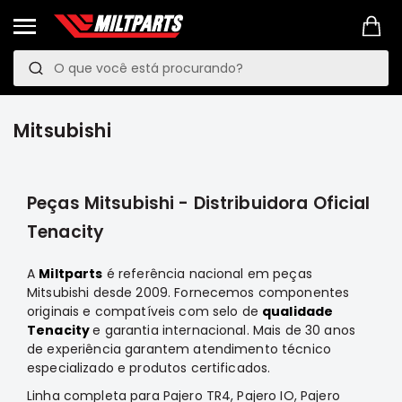
Pesquisa
P
e
PROMOÇÕES
s
LINKS
Mitsubishi
q
MANUTENÇÃO
PREVENTIVA
u
VEÍCULOS
Peças Mitsubishi - Distribuidora Oficial
i
Mitsubishi
Tenacity
s
Pajero
TR4
a
e
A
Miltparts
é referência nacional em peças
IO
Mitsubishi desde 2009. Fornecemos componentes
Motor
originais e compatíveis com selo de
qualidade
Tenacity
e garantia internacional. Mais de 30 anos
Suspensão
de experiência garantem atendimento técnico
Freio
especializado e produtos certificados.
Correias
Linha completa para Pajero TR4, Pajero IO, Pajero