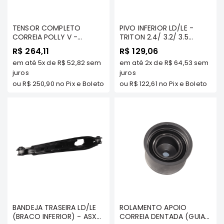
FRONTIER
TENSOR COMPLETO
PIVO INFERIOR LD/LE -
NGK
CORREIA POLLY V -
TRITON 2.4/ 3.2/ 3.5
DENSO
OUTLANDER 3.0 V6 24V
TODAS 2007 A 2019
R$ 264,11
R$ 129,06
GASOLINA 2007 A 2024
(GASOLINA/ FLEX OU
FAMA
em até
5x
de
R$ 52,82
sem
em até
2x
de
R$ 64,53
sem
TODOS MODELOS -
DIESEL)/ PAJERO DAKAR
TENACITY - 1345A031
juros
TDS/ PAJERO FULL 2001 A
juros
WILLTEC
2024 TODAS DIESEL OU
ou
R$ 250,90
no Pix e Boleto
ou
R$ 122,61
no Pix e Boleto
GASOLINA - TENACITY -
L200
ATBMI1034
Triton
e
Dakar
Pajero
TR4
e
IO
ASX
Pajero
BANDEJA TRASEIRA LD/LE
ROLAMENTO APOIO
Sport
(BRACO INFERIOR) - ASX
CORREIA DENTADA (GUIA
e