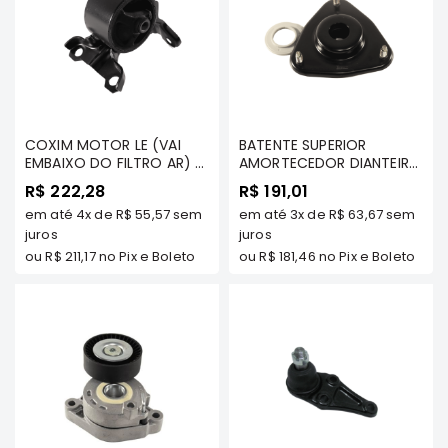
MT
COMPONENTES
TECNOPART
KYB
VIEMAR
COXIM MOTOR LE (VAI
BATENTE SUPERIOR
FREMAX
EMBAIXO DO FILTRO AR) -
AMORTECEDOR DIANTEIRO
ASX 2.0 16V 4X4 (EXCETO
C/ ROLAMENTO - AIRTREK
DS
R$ 222,28
R$ 191,01
4X2) /OUTLANDER 3.0/ 2.4
2003 A 2008 TODOS OS
em até
4x
de
R$ 55,57
sem
em até
3x
de
R$ 63,67
sem
4X4 TDS MODELOS 2007
MAGNETI
MODELOS/ SPACE WAGON
A 2013 (EXCETO NEW
juros
95 A 00 - TENACITY -
juros
MARELLI
OUTLANDER) - TENACITY -
ASMMI1008K
ou
R$ 211,17
no Pix e Boleto
ou
R$ 181,46
no Pix e Boleto
COFAP
AWSMI1239
MAHLE
NAKATA
EKSTRON
FRAS-
LE
CONTITECH