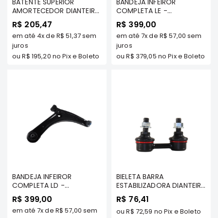
BATENTE SUPERIOR
BANDEJA INFEIROR
AMORTECEDOR DIANTEIRO
COMPLETA LE -
Elétrica
C/ ROLAMENTO - ASX 2011
OUTLANDER 2007 A 2024
R$ 205,47
R$ 399,00
Acessórios
A 2023 TDS/ LANCER 2.0
TODAS/ ASX 2011 A 2023
em até
4x
de
R$ 51,37
sem
em até
7x
de
R$ 57,00
sem
GASOLINA 2011/../ /
TODAS/ LANCER 2.0
ECLIPSE
OUTLANDER 2007 A 2012
juros
GASOLINA 2011/../ -
juros
CROSS
TDS - TENACITY -
TENACITY - ACAMI1004
ou
R$ 195,20
no Pix e Boleto
ou
R$ 379,05
no Pix e Boleto
ASMMI1023K
Peças
Originais
Montadoras
Corola
Honda
Toyota
Hilux
BMW
BANDEJA INFEIROR
BIELETA BARRA
HYUNDAI
COMPLETA LD -
ESTABILIZADORA DIANTEIRA
OUTLANDER 2007 A 2024
NISSAN
- PAJERO TR4 2000 A 2015
R$ 399,00
R$ 76,41
TODAS/ ASX 2011 A 2023
TODOS MODELOS/
Porsche
em até
7x
de
R$ 57,00
sem
TODAS/ LANCER 2.0
PAJERO IO TODOS
ou
R$ 72,59
no Pix e Boleto