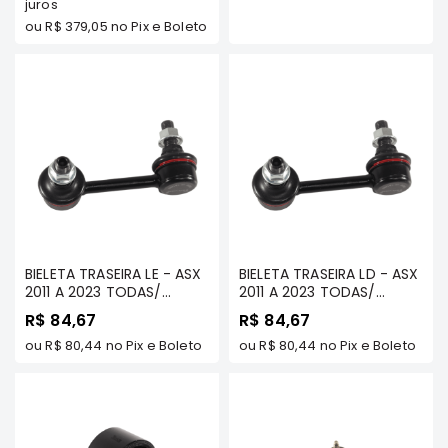
GASOLINA 2011/... -
juros
MODELOS - TENACITY -
SUZUKI
TENACITY - ACAMI1003
ATLHY1001
ou
R$ 379,05
no Pix e Boleto
FORD
Volvo
LAND
ROVER
TUCSON
SUBARU
JETTA
RANGER
BIELETA TRASEIRA LE - ASX
BIELETA TRASEIRA LD - ASX
GALANT
2011 A 2023 TODAS/
2011 A 2023 TODAS/
LANCER 2.0 GASOLINA
LANCER 2.0 GASOLINA
AMAROK
R$ 84,67
R$ 84,67
2011/../ / OUTLANDER 2007
2011/../ / OUTLANDER 2007
GM
A 2024 TODOS MODELOS/
ou
R$ 80,44
no Pix e Boleto
A 2024 TODOS MODELOS/
ou
R$ 80,44
no Pix e Boleto
ECLIPSE CROSS TDS -
ECLIPSE CROSS TDS -
MARCAS
TENACITY - ATLMI1027
TENACITY - ATLMI1026
MILTPARTS
TENACITY