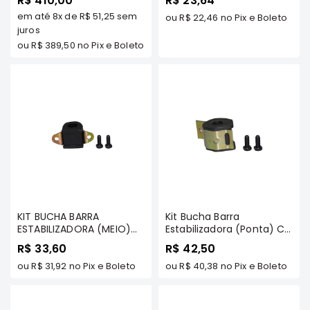
R$ 410,00
R$ 23,64
2006 (Quadrada) -
Outdoor/ Savana/ Pajero
em até
8x
de
R$ 51,25
sem
FREMAX
Sport Tds - MT
ou
R$ 22,46
no Pix e Boleto
Elétrica
juros
Acessórios
ou
R$ 389,50
no Pix e Boleto
ECLIPSE
CROSS
Peças
Originais
Montadoras
Corola
Honda
Toyota
Hilux
KIT BUCHA BARRA
Kit Bucha Barra
ESTABILIZADORA (MEIO)
Estabilizadora (Ponta) C/
BMW
C/ SUPORTE - L200 2.5
Suporte - L200 Sport/
R$ 33,60
R$ 42,50
DIESEL GL/GLS/SAVANA
Hpe/ Outdoor/ Pajero
HYUNDAI
1996 ATÉ 2006
ou
R$ 31,92
no Pix e Boleto
Sport Até 2006 - MT
ou
R$ 40,38
no Pix e Boleto
NISSAN
(QUADRADA) - MT
Porsche