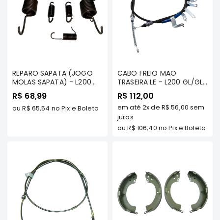
Filtros
Transmissão
Elétrica
Acessórios
ASX
REPARO SAPATA (JOGO
CABO FREIO MAO
Motor
MOLAS SAPATA) - L200
TRASEIRA LE - L200 GL/GLS
GL/ GLS - MT
- FRONTIER
R$ 68,99
R$ 112,00
Suspensão
em até
2x
de
R$ 56,00
sem
ou
R$ 65,54
no Pix e Boleto
Freio
juros
Correias
ou
R$ 106,40
no Pix e Boleto
Filtros
Transmissão
Elétrica
Acessórios
L200
Triton