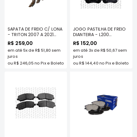
MT
COMPONENTES
TECNOPART
KYB
SAPATA DE FREIO C/ LONA
JOGO PASTILHA DE FREIO
- TRITON 2007 A 2021
DIANTEIRA - L200
VIEMAR
TODOS MODELOS (3.2
SPORT/HPE 2003 A 2006/
R$ 259,00
R$ 152,00
DIESEL/ 3.5 FLEX/ 2.4
L200 OUTDOOR 2007/... -
FREMAX
em até
5x
de
R$ 51,80
sem
em até
3x
de
R$ 50,67
sem
DIESEL)/ PAJERO DAKAR
COBREQ
TODOS MODELOS(S/
juros
juros
DS
FREIO A DISCO NA
ou
R$ 246,05
no Pix e Boleto
ou
R$ 144,40
no Pix e Boleto
MAGNETI
TRASEIRA) / S10 2012 A
MARELLI
2016 2.4/2.8 4X4 OU 4X2
LS/LT/LTZ - JURID
COFAP
MAHLE
NAKATA
EKSTRON
FRAS-
LE
CONTITECH