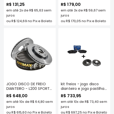
Gls - Tuba
SPORT/ HPE/ OUTDOOR/
R$ 131,25
R$ 179,00
PAJERO SPORT - WILLTEC
Correias
em até
2x
de
R$ 65,63
sem
em até
3x
de
R$ 59,67
sem
Filtros
juros
juros
ou
R$ 124,69
no Pix e Boleto
ou
R$ 170,05
no Pix e Boleto
Transmissão
Elétrica
Acessórios
L200
GL,
GLS
e
SPORT
Motor
Suspensão
JOGO DISCO DE FREIO
kit freios - jogo disco
DIANTEIRO - L200 SPORT/
dianteiro e jogo pastilha
Freio
HPE/ OUTDOOR/ PAJERO
dianteira - l200
R$ 648,00
R$ 733,95
Correias
SPORT 2007/... - FREMAX
gl/sport/hpe/outdoor
em até
10x
de
R$ 64,80
sem
em até
10x
de
R$ 73,40
sem
Filtros
juros
juros
ou
R$ 615,60
no Pix e Boleto
ou
R$ 697,25
no Pix e Boleto
Transmissão