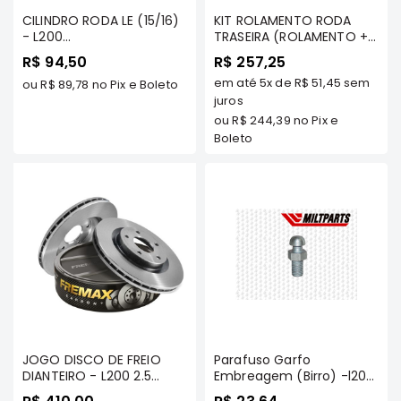
Motor
CILINDRO RODA LE (15/16)
KIT ROLAMENTO RODA
- L200
TRASEIRA (ROLAMENTO +
Suspensão
SPORT/HPE/OUTDOOR
ANEL TRAVA +
R$ 94,50
R$ 257,25
RETENTORES) - L200 GLS/
Freio
em até
5x
de
R$ 51,45
sem
ou
R$ 89,78
no Pix e Boleto
SPORT HPE ATÉ 2008/
Correias
PAJERO SPORT TDS
juros
ou
R$ 244,39
no Pix e
Filtros
Boleto
Transmissão
Elétrica
Acessórios
Grandis
Motor
Suspensão
Freio
Correias
JOGO DISCO DE FREIO
Parafuso Garfo
Filtros
DIANTEIRO - L200 2.5
Embreagem (Birro) -l200
DIESEL GL/GLS 1996 Até
Gl/ Gls/ Sport/ Hpe/
Transmissão