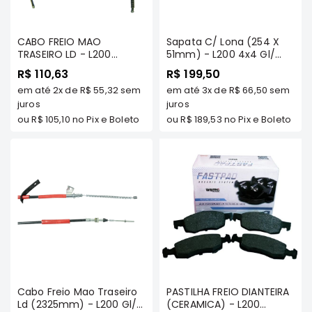
e
Dakar
Motor
CABO FREIO MAO
Sapata C/ Lona (254 X
TRASEIRO LD - L200
51mm) - L200 4x4 Gl/
Suspensão
SPORT/ HPE/ OUTDOOR -
Gls/ Savana - Mazzicar
R$ 110,63
R$ 199,50
Freio
DRIVETEC
em até
2x
de
R$ 55,32
sem
em até
3x
de
R$ 66,50
sem
Correias
juros
juros
ou
R$ 105,10
no Pix e Boleto
ou
R$ 189,53
no Pix e Boleto
Filtros
Transmissão
Elétrica
Acessórios
Pajero
Sport
e
Full
Motor
Suspensão
Cabo Freio Mao Traseiro
PASTILHA FREIO DIANTEIRA
Ld (2325mm) - L200 Gl/
(CERAMICA) - L200
Freio