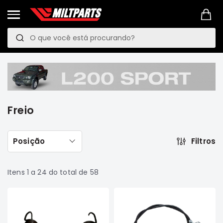
Pesquisa
P
e
PROMOÇÕES
s
LINKS
q
MANUTENÇÃO
PREVENTIVA
u
Freio
VEÍCULOS
i
Mitsubishi
s
Pajero
TR4
Filtros
Posição
a
e
IO
Motor
Itens
1
a
24
do total de
58
Suspensão
Freio
Correias