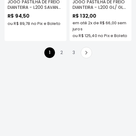
JOGO PASTILHA DE FREIO
JOGO PASTILHA DE FREIO
DIANTEIRA - L200 SAVANA
DIANTEIRA - L200 GL/ GLS
FRONTIER
2000 A 2007 (L200
(MODELO BOLINHA)/ L200
R$ 94,50
R$ 132,00
NGK
QUADRADINHA)
SAVANA 2007 A 2013
em até
2x
de
R$ 66,00
sem
ou
R$ 89,78
no Pix e Boleto
(L200 BOLINHA) - COBREQ
DENSO
juros
ou
R$ 125,40
no Pix e Boleto
FAMA
WILLTEC
Você esta lendo a pagina
Página
Página
1
2
3
Página
Próximo
L200
Triton
e
Dakar
Pajero
TR4
e
IO
ASX
Pajero
Sport
e