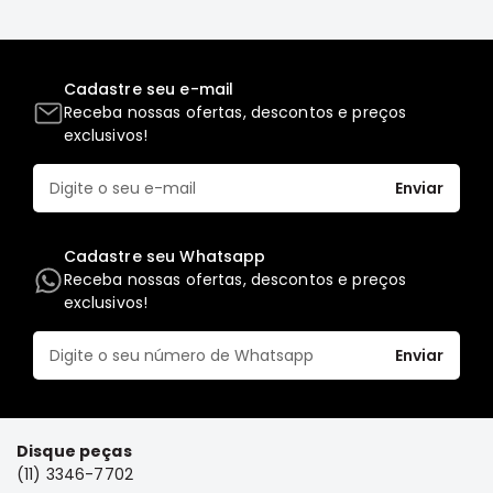
Full
L200
GL,
Cadastre seu e-mail
GLS
Receba nossas ofertas, descontos e preços
e
exclusivos!
SPORT
Pajero
Enviar
Lancer
Airtrek
Cadastre seu Whatsapp
Receba nossas ofertas, descontos e preços
Grandis
exclusivos!
Outlander
Enviar
Disque peças
(11) 3346-7702