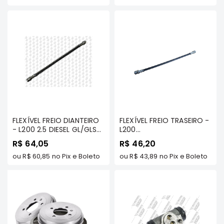
Elétrica
Acessórios
Pajero
Motor
Suspensão
Freio
Correias
Filtros
FLEXÍVEL FREIO DIANTEIRO
FLEXÍVEL FREIO TRASEIRO -
- L200 2.5 DIESEL GL/GLS
L200
Câmbio
1996 ATÉ 2006
GL/SPORT/HPE/OUTDOOR
R$ 64,05
R$ 46,20
Elétrica
(QUADRADA)
- NORFLEX
ou
R$ 60,85
no Pix e Boleto
ou
R$ 43,89
no Pix e Boleto
Acessórios
Lancer
Motor
Suspensão
Freio