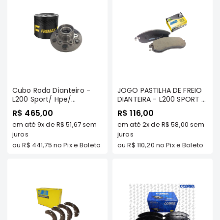
SUZUKI
FORD
Volvo
LAND
ROVER
TUCSON
Cubo Roda Dianteiro -
JOGO PASTILHA DE FREIO
SUBARU
L200 Sport/ Hpe/
DIANTEIRA - L200 SPORT /
Outdoor/ Pajero Sport
HPE/ OUTDOOR / PAJERO
JETTA
R$ 465,00
R$ 116,00
2007/... - Fremax
SPORT - JURID
RANGER
em até
9x
de
R$ 51,67
sem
em até
2x
de
R$ 58,00
sem
juros
juros
GALANT
ou
R$ 441,75
no Pix e Boleto
ou
R$ 110,20
no Pix e Boleto
AMAROK
GM
MARCAS
MILTPARTS
TENACITY