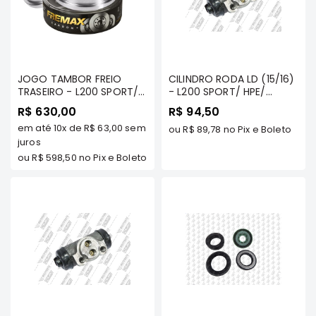
Correias
Filtros
Transmissão
JOGO TAMBOR FREIO
CILINDRO RODA LD (15/16)
Elétrica
TRASEIRO - L200 SPORT/
- L200 SPORT/ HPE/
Acessórios
HPE/ OUTDOOR/ PAJERO
OUTDOOR
R$ 630,00
R$ 94,50
SPORT - FREMAX -
Airtrek
em até
10x
de
R$ 63,00
sem
BD7044
ou
R$ 89,78
no Pix e Boleto
Motor
juros
ou
R$ 598,50
no Pix e Boleto
Suspensão
Freio
Correias
Filtros
Transmissão
Elétrica
Acessórios
Outlander