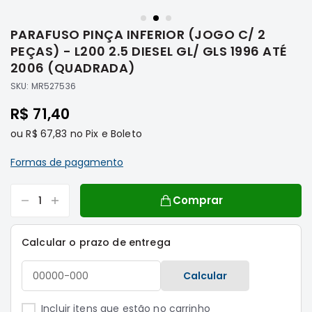
Saltar
Filtros
para
PARAFUSO PINÇA INFERIOR (JOGO C/ 2
o
Transmissão
início
PEÇAS) - L200 2.5 DIESEL GL/ GLS 1996 ATÉ
Elétrica
da
2006 (QUADRADA)
Galeria
Acessórios
SKU:
MR527536
de
ASX
imagens
R$ 71,40
Motor
ou
R$ 67,83
no Pix e Boleto
Suspensão
Freio
Formas de pagamento
Correias
Comprar
Filtros
Transmissão
Calcular o prazo de entrega
Elétrica
Acessórios
Calcular
L200
Triton
Incluir itens que estão no carrinho