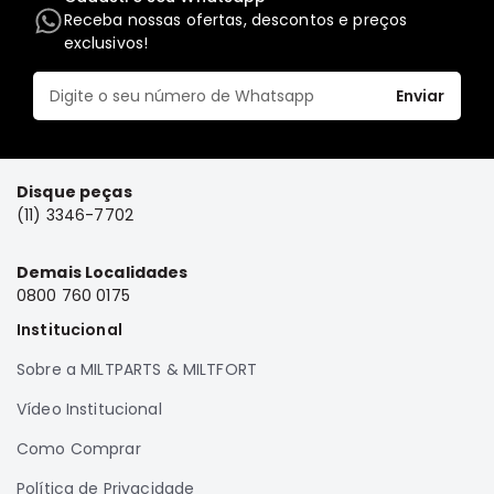
Receba nossas ofertas, descontos e preços
Elétrica
exclusivos!
Acessórios
Pajero
Enviar
Motor
Suspensão
Freio
Disque peças
(11) 3346-7702
Correias
Filtros
Demais Localidades
Câmbio
0800 760 0175
Elétrica
Institucional
Acessórios
Sobre a MILTPARTS & MILTFORT
Lancer
Vídeo Institucional
Motor
Como Comprar
Suspensão
Freio
Política de Privacidade