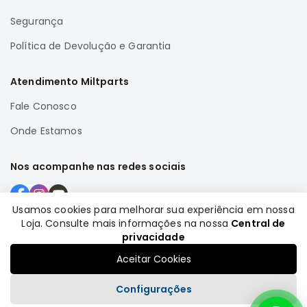
Correias
Segurança
Filtros
Política de Devolução e Garantia
Transmissão
Elétrica
Atendimento Miltparts
Acessórios
Fale Conosco
Airtrek
Onde Estamos
Motor
Suspensão
Nos acompanhe nas redes sociais
Freio
Correias
Usamos cookies para melhorar sua experiência em nossa
Filtros
Loja. Consulte mais informações na nossa
Central de
Formas de pagamento
privacidade
Transmissão
Aceitar Cookies
Elétrica
Acessórios
Configurações
Outlander