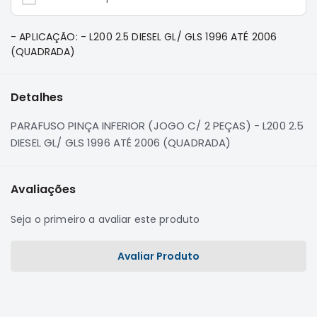
e
Dakar
Motor
- APLICAÇÃO: - L200 2.5 DIESEL GL/ GLS 1996 ATÉ 2006
(QUADRADA)
Suspensão
Freio
Detalhes
Correias
Filtros
PARAFUSO PINÇA INFERIOR (JOGO C/ 2 PEÇAS) - L200 2.5
DIESEL GL/ GLS 1996 ATÉ 2006 (QUADRADA)
Transmissão
Elétrica
Avaliações
Acessórios
Pajero
Seja o primeiro a avaliar este produto
Sport
e
Full
Avaliar Produto
Motor
Suspensão
Freio