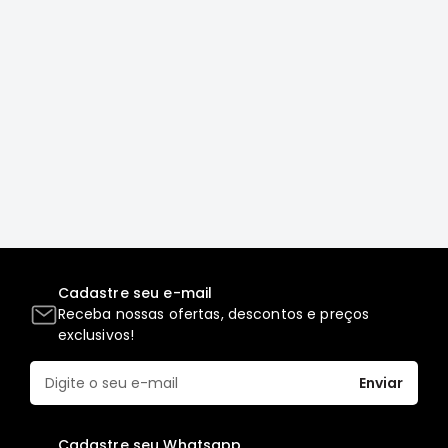
Correias
Filtros
Transmissão
Elétrica
Acessórios
L200
GL,
GLS
e
SPORT
Motor
Cadastre seu e-mail
Receba nossas ofertas, descontos e preços
Suspensão
exclusivos!
Freio
Correias
Enviar
Filtros
Transmissão
Cadastre seu Whatsapp