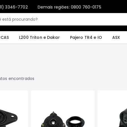
11) 3346-7702
Demais regiões: 0800 760-0175
4 e IO
ASX
Pajero Sport e Full
L200 GL, GLS e SPORT
Pajero
Lance
RCAS
L200 Triton e Dakar
Pajero TR4 e IO
ASX
tos encontrados