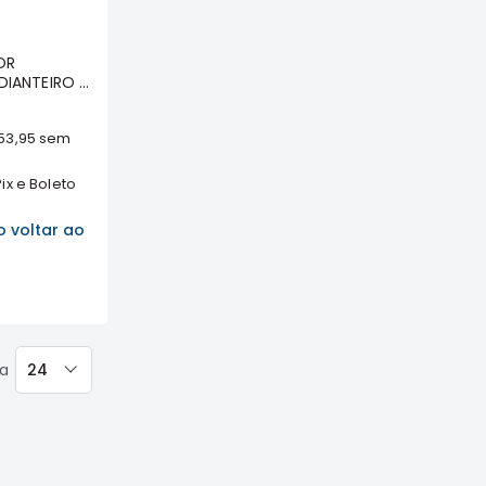
OR
IANTEIRO -
IA
TY
53,95
sem
ix e Boleto
 voltar ao
na
24