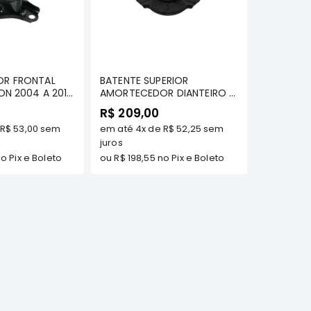
omprar
Comprar
R FRONTAL
BATENTE SUPERIOR
ON 2004 A 2010
AMORTECEDOR DIANTEIRO -
- AWSHY1126
NEW TUCSON 17/21 KIA
R$ 209,00
SPORTAGE 16/20 ELANTRA
R$ 53,00
sem
em até
4x
de
R$ 52,25
sem
16/18 CERATO 19/22 MENOR
juros
- TENACITY - ASMHY1024K
o Pix e Boleto
ou
R$ 198,55
no Pix e Boleto