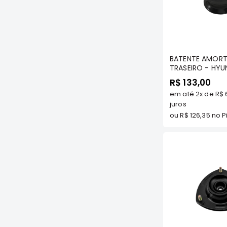
Com
BATENTE AMOR
TRASEIRO - HYUN
TUCSON/ SPORT
R$ 133,00
2015<<csq>> - 
em até
2x
de
R$ 
ASMHY1022
juros
ou
R$ 126,35
no Pi