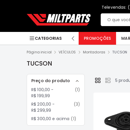
Pular
Televendas: (
para
o
P
Pesquisa
conteúdo
e
s
PROMOÇÕES
VEÍCULOS
MARCAS
L200 Triton e Dakar
Pajero TR
CATEGORIAS
PROMOÇÕES
MA
q
Página inicial
VEÍCULOS
Montadoras
TUCSON
u
i
TUCSON
s
Filtros
5
produ
a
Preço do produto
Ver
como
Item
R$ 100,00
-
1
R$ 199,99
Itens
R$ 200,00
-
3
R$ 299,99
Item
R$ 300,00
e acima
1