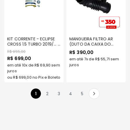
FRONTIER
NGK
DENSO
FAMA
KIT CORRENTE - ECLIPSE
MANGUEIRA FILTRO AR
CROSS 1.5 TURBO 2019/... -
WILLTEC
(DUTO DA CAIXA DO
TECNOPART - KTC-4B40
FILTO AR) - TRITON 3.5 V6
Preço
R$ 955,00
R$ 390,00
L200
TP
FLEX OU GASOLINA TDS/
Preço
R$ 699,00
Triton
em até
7x
de
R$ 55,71
sem
DAKAR 3.5 V6 FLEX OU
Especial
GASOLINA TDS -
juros
em até
e
10x
de
R$ 69,90
sem
MILTPARTS - MN135031 MT
juros
Dakar
ou
R$ 699,00
no Pix e Boleto
Pajero
TR4
e
Você esta lendo a pagina
Página
Página
Página
Página
1
2
3
4
5
Página
Próximo
IO
ASX
Pajero
Sport
e