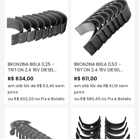
Elétrica
Acessórios
Pajero
Motor
Suspensão
Freio
Correias
BRONZINA BIELA 0,25 -
BRONZINA BIELA 0,50 -
TRITON 2.4 16V DIESEL
TRITON 2.4 16V DIESEL
Filtros
2016/... (4N15)/ PAJERO
2016/... (4N15)/ PAJERO
R$ 634,00
R$ 611,00
SPORT 2.4 DIESEL 2.4 16V
SPORT 2.4 DIESEL 2.4 16V
Câmbio
em até
10x
de
R$ 63,40
sem
em até
10x
de
R$ 61,10
sem
2016/.. - MAHLE -
2016/.. - MAHLE -
Elétrica
BB911/025
juros
BB911/050
juros
ou
R$ 602,30
no Pix e Boleto
ou
R$ 580,45
no Pix e Boleto
Acessórios
Lancer
Motor
Suspensão
Freio