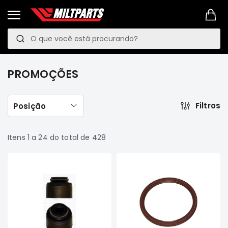
Pesquisa
P
e
PROMOÇÕES
s
LINKS
PROMOÇÕES
q
MANUTENÇÃO
PREVENTIVA
u
Filtros
Posição
VEÍCULOS
i
Mitsubishi
s
Pajero
Itens
1
a
24
do total de
428
TR4
a
e
IO
Motor
Suspensão
Freio
Correias