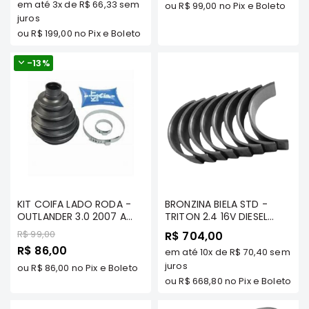
Especial
Especial
FERRO) - TECNOPART -
em até
3x
de
R$ 66,33
sem
ou
R$ 99,00
no Pix e Boleto
MD303148KIT
juros
Correias
ou
R$ 199,00
no Pix e Boleto
Filtros
Transmissão
-
13%
Elétrica
Acessórios
L200
GL,
GLS
e
SPORT
Motor
KIT COIFA LADO RODA -
BRONZINA BIELA STD -
OUTLANDER 3.0 2007 A
TRITON 2.4 16V DIESEL
Suspensão
2024 - TECNOPART -
2016/... (4N15)/ PAJERO
Preço
R$ 99,00
R$ 704,00
Freio
3817A124 TP
SPORT 2.4 DIESEL 2.4 16V
Preço
R$ 86,00
em até
10x
de
R$ 70,40
sem
2016/.. - MAHLE -
Correias
Especial
BB911/STD
juros
ou
R$ 86,00
no Pix e Boleto
ou
R$ 668,80
no Pix e Boleto
Filtros
Transmissão