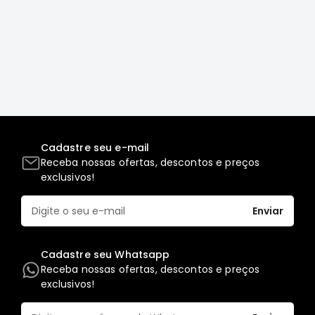
Full
L200
GL,
GLS
e
SPORT
Pajero
Lancer
Cadastre seu e-mail
Airtrek
Receba nossas ofertas, descontos e preços
exclusivos!
Grandis
Outlander
Enviar
Cadastre seu Whatsapp
Receba nossas ofertas, descontos e preços
exclusivos!