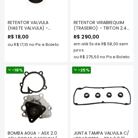
Filtros
Transmissão
RETENTOR VALVULA
RETENTOR VIRABREQUIM
Elétrica
(HASTE VALVULA) -
(TRASEIRO) - TRITON 2.4
TRITON 2.4 DIESEL 2016/...
DIESEL 2016/... (4N15)/
Acessórios
R$ 18,00
R$ 290,00
(4N15)/ PAJERO SPORT
PAJERO SPORT 2.4 DIESEL
em até
5x
de
R$ 58,00
sem
2.4 DIESEL - AJUSA
ou
R$ 17,10
no Pix e Boleto
ASX
- AJUSA
juros
Motor
ou
R$ 275,50
no Pix e Boleto
Suspensão
-
18%
Freio
-
25%
Correias
Filtros
Transmissão
Elétrica
Acessórios
L200
BOMBA AGUA - ASX 2.0
JUNTA TAMPA VALVULA C/
Triton