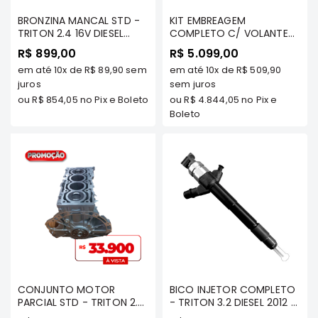
Motor
BRONZINA MANCAL STD -
KIT EMBREAGEM
TRITON 2.4 16V DIESEL
COMPLETO C/ VOLANTE
Suspensão
2016/... (4N15)/ PAJERO
(DISCO/PLATO/
R$ 899,00
R$ 5.099,00
Freio
SPORT 2.4 DIESEL 2.4 16V
ATUADOR/ VOLANTE) -
em até
10x
de
R$ 89,90
sem
em até
10x
de
R$ 509,90
2016/.. - BC814/STD -
L200 TRITON 2.4 DIESEL
Correias
MAHLE METAL LEVE -
juros
2017/..../ PAJERO SPORT
sem juros
BC814/STD
2.4 DIESEL 2017/.... - LUK -
ou
R$ 854,05
no Pix e Boleto
ou
R$ 4.844,05
no Pix e
Filtros
6000251000
Boleto
Transmissão
Elétrica
Acessórios
Grandis
Motor
Suspensão
Freio
Correias
CONJUNTO MOTOR
BICO INJETOR COMPLETO
Filtros
PARCIAL STD - TRITON 2.4
- TRITON 3.2 DIESEL 2012 a
Transmissão
DIESEL 4N15/ PAJERO
2017/ PAJERO DAKAR 3.2