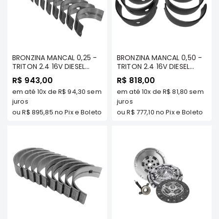
Correias
Filtros
Transmissão
Elétrica
BRONZINA MANCAL 0,25 -
BRONZINA MANCAL 0,50 -
TRITON 2.4 16V DIESEL
TRITON 2.4 16V DIESEL
Acessórios
2016/... (4N15)/ PAJERO
2016/... (4N15)/ PAJERO
R$ 943,00
R$ 818,00
SPORT 2.4 DIESEL 2.4 16V
SPORT 2.4 DIESEL 2.4 16V
Airtrek
em até
10x
de
R$ 94,30
sem
em até
10x
de
R$ 81,80
sem
2016/.. - MAHLE -
2016/.. - MAHLE METAL
Motor
BC814/025
juros
LEVE - BC814/050
juros
Suspensão
ou
R$ 895,85
no Pix e Boleto
ou
R$ 777,10
no Pix e Boleto
Freio
Correias
Filtros
Transmissão
Elétrica
Acessórios
Outlander