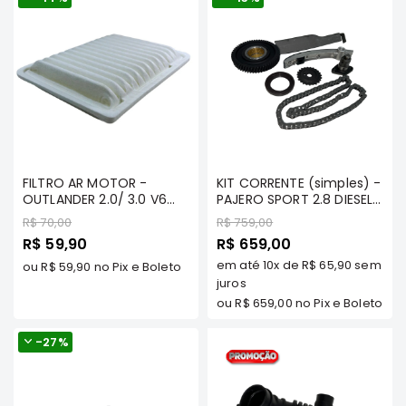
MT
COMPONENTES
TECNOPART
KYB
VIEMAR
FREMAX
DS
FILTRO AR MOTOR -
KIT CORRENTE (simples) -
MAGNETI
OUTLANDER 2.0/ 3.0 V6
PAJERO SPORT 2.8 DIESEL
2013/... LANCER 2.0
MARELLI
4M40 TODAS -
Preço
Preço
R$ 70,00
R$ 759,00
2014/.../ ASX 2014/... -
TECNOPART - KTC-
Preço
Preço
R$ 59,90
R$ 659,00
COFAP
TECNOPART - MTA274 TP
4M40S TP
Especial
Especial
em até
10x
de
R$ 65,90
sem
ou
R$ 59,90
no Pix e Boleto
MAHLE
juros
NAKATA
ou
R$ 659,00
no Pix e Boleto
EKSTRON
-
27%
FRAS-
LE
CONTITECH