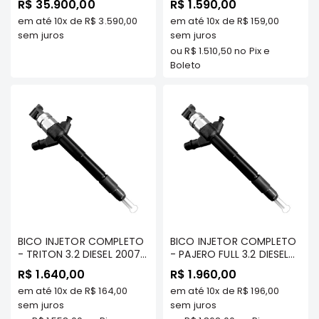
R$ 35.900,00
R$ 1.590,00
SPORT 2.4 DIESEL 4N15
DIESEL 2012 a 2017 /
Elétrica
em até
10x
de
R$ 3.590,00
em até
10x
de
R$ 159,00
(1000C761) - ORIGINAL
PAJERO FULL 3.2 DIESEL
sem juros
2008/.. (180CV) - DENSO
sem juros
Acessórios
- 1465A307
ou
R$ 1.510,50
no Pix e
ECLIPSE
Boleto
CROSS
Peças
Originais
Montadoras
Corola
Honda
Toyota
Hilux
BMW
BICO INJETOR COMPLETO
BICO INJETOR COMPLETO
- TRITON 3.2 DIESEL 2007
- PAJERO FULL 3.2 DIESEL
HYUNDAI
A 2011/ PAJERO DAKAR 3.2
2012/... (200CV) - DENSO
R$ 1.640,00
R$ 1.960,00
DIESEL 2008 A 2011 -
- 1465A351
NISSAN
em até
10x
de
R$ 164,00
em até
10x
de
R$ 196,00
DENSO - 1465A054
sem juros
sem juros
Porsche