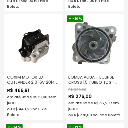
ou
R$ 1.558,00
no Pix e
ou
R$ 1.862,00
no Pix e
SUZUKI
Boleto
Boleto
FORD
-
19%
Volvo
LAND
ROVER
TUCSON
SUBARU
JETTA
RANGER
COXIM MOTOR LD -
BOMBA AGUA - ECLIPSE
GALANT
OUTLANDER 2.0 16V 2014 A
CROSS 1.5 TURBO TDS -
2024 (GF2W) - TENACITY
TECNOPART - MTBA095
AMAROK
Preço
R$ 339,00
R$ 466,91
- AWSMI1264
TP
Preço
R$ 276,00
em até
9x
de
R$ 51,88
sem
GM
Especial
juros
em até
5x
de
R$ 55,20
sem
MARCAS
juros
ou
R$ 443,56
no Pix e
MILTPARTS
Boleto
ou
R$ 276,00
no Pix e Boleto
TENACITY
-
14%
-
13%