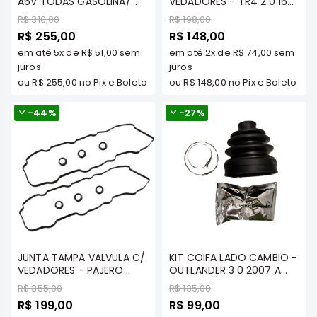
A6V TODAS GASOLINA/
VEDADORES - TR4 2.0 16V
e
OUTLANDER 2.0 16
TDS 2001 A 2015 FLEX OU
Preço
Preço
R$ 310,00
R$ 198,00
Dakar
GASOLINA/ LANCER 2.0 16V
GASOLINA/ PAJERO IO 1.8
Preço
Preço
R$ 255,00
Motor
R$ 148,00
GASOLINA - TECNOPART -
16V - TECNOPART -
Especial
Especial
MTBA083 TP
MD307705KIT
em até
5x
de
R$ 51,00
sem
em até
2x
de
R$ 74,00
sem
Suspensão
juros
juros
Freio
ou
R$ 255,00
no Pix e Boleto
ou
R$ 148,00
no Pix e Boleto
Correias
-
44%
-
27%
Filtros
Transmissão
Elétrica
Acessórios
Pajero
Sport
e
Full
JUNTA TAMPA VALVULA C/
KIT COIFA LADO CAMBIO -
VEDADORES - PAJERO
Motor
OUTLANDER 3.0 2007 A
SPORT/ FULL 3.0/ 3.5 V6
2024 - TECNOPART -
Preço
Preço
R$ 355,00
R$ 135,00
Suspensão
24V/ TRITON 3.5 V6/ FULL
3817A125 TP
Preço
Preço
R$ 199,00
R$ 99,00
3.8 ATE 2007 (TAMPA
Freio