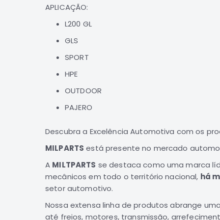
de
APLICAÇÃO:
imagens
L200 GL
GLS
SPORT
HPE
OUTDOOR
PAJERO
Descubra a Excelência Automotiva com os pr
MILPARTS
está presente no mercado automotiv
A
MILTPARTS
se destaca como uma marca líde
mecânicos em todo o território nacional,
há m
setor automotivo.
Nossa extensa linha de produtos abrange uma
até freios, motores, transmissão, arrefecimen