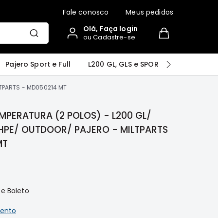
Fale conosco
Meus pedidos
Olá, Faça login
ou Cadastre-se
r
Airtrek
Grandis
Outlander
Pajero Sport e Full
L200 GL, GLS e SPORT
Pajero
LTPARTS - MD050214 MT
MPERATURA (2 POLOS) - L200 GL/
 HPE/ OUTDOOR/ PAJERO - MILTPARTS
MT
 e Boleto
ento