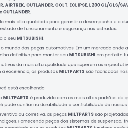
R, AIRTREK, OUTLANDER, COLT, ECLIPSE, L200 GL/GLS/SA
 e OUTLANDER
.
mais alta qualidade para garantir o desempenho e a dur
 estado de funcionamento e segurança nas estradas.
ra o seu
MITSUBISHI
.
o o mundo das peças automotivas. Em um mercado onde a qu
ha definitiva para manter seu
MITSUBISHI
em perfeito f
motivas da mais alta qualidade que superem as expectativ
 a excelência, os produtos
MILTPARTS
são fabricados nos
você está escolhendo:
to
MILTPARTS
é produzida com os mais altos padrões de qu
 pode confiar na durabilidade e confiabilidade de nossos
ventiva ou corretiva, as peças
MILTPARTS
são projetadas
dições. Fornecendo peças dos sistemas de suspensão, fre
im garantindo que os produtos
MILTPARTS
funcione perfe