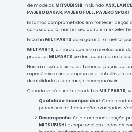
de modelos
MITSUBISHI
, incluindo
ASX, LANCE
PAJERO DAKAR, PAJERO FULL, PAJERO SPORT
Estamos comprometidos em fornecer peças da 
conosco para manter seu carro em excelente
Escolha
MILTPARTS
para garantir o melhor pa
MILTPARTS
, a marca que está revolucionand
produtos
MILPARTS
se destacam como a escol
Nossa missão é simples: fornecer peças auto
experiência e um compromisso inabalável com
durabilidade e segurança incomparáveis.
Quando você escolhe produtos
MILTPARTS
, 
Qualidade Incomparável
: Cada produ
processos de fabricação avançados. Você
Desempenho
: Seja para manutenção pre
MITSUBISHI
excepcional em todas as con
injeção, acabamentos e muito mais. Ass