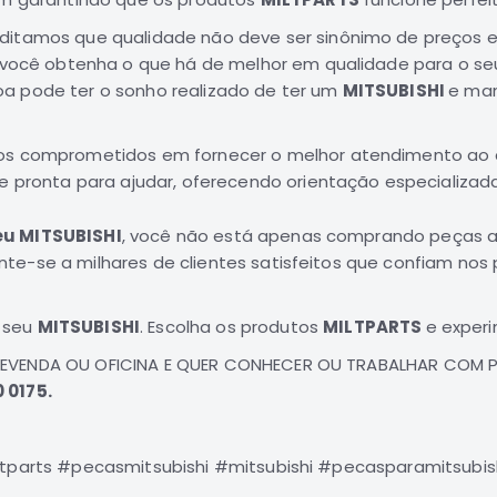
editamos que qualidade não deve ser sinônimo de preços
e você obtenha o que há de melhor em qualidade para o s
a pode ter o sonho realizado de ter um
MITSUBISHI
e man
os comprometidos em fornecer o melhor atendimento ao 
e pronta para ajudar, oferecendo orientação especializad
eu MITSUBISHI
, você não está apenas comprando peças au
te-se a milhares de clientes satisfeitos que confiam nos
 seu
MITSUBISHI
. Escolha os produtos
MILTPARTS
e experi
REVENDA OU OFICINA E QUER CONHECER OU TRABALHAR COM 
 0175.
ltparts #pecasmitsubishi #mitsubishi #pecasparamitsubis