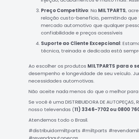
Preço Competitivo
: Na
MILTPARTS
, acr
relação custo-benefício, permitindo qu
mercado automotivo que qualquer pesso
confiabilidade e preços acessíveis
Suporte ao Cliente Excepcional
: Estam
técnica, treinada e dedicada está sempr
Ao escolher os produtos
MILTPARTS para o s
desempenho e longevidade de seu veículo. Jun
necessidades automotivas.
Não aceite nada menos do que o melhor para
Se você é uma DISTRIBUIDORA DE AUTOPEÇAS, 
nosso televendas (
11) 3346-7702 ou 0800 760
Atendemos todo o Brasil.
#distribuidormiltparts #miltparts #revendami
#revendaautopecas