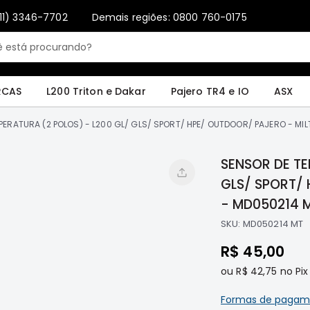
11) 3346-7702
Demais regiões: 0800 760-0175
Only registered users can write reviews. Please
Sign in
or
create an account
4 e IO
ASX
Pajero Sport e Full
L200 GL, GLS e SPORT
Pajero
Lance
RCAS
L200 Triton e Dakar
Pajero TR4 e IO
ASX
PERATURA (2 POLOS) - L200 GL/ GLS/ SPORT/ HPE/ OUTDOOR/ PAJERO - MI
SENSOR DE TE
GLS/ SPORT/
- MD050214 
SKU:
MD050214 MT
R$ 45,00
ou
R$ 42,75
no Pix
Formas de pagam