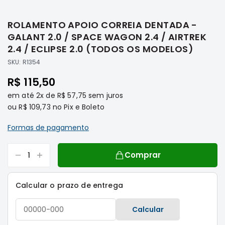
Saltar
Filtros
para
ROLAMENTO APOIO CORREIA DENTADA -
o
Transmissão
início
GALANT 2.0 / SPACE WAGON 2.4 / AIRTREK
Elétrica
da
2.4 / ECLIPSE 2.0 (TODOS OS MODELOS)
Galeria
Acessórios
SKU:
R1354
de
ASX
imagens
R$ 115,50
Motor
em até
2x
de
R$ 57,75
sem juros
Suspensão
ou
R$ 109,73
no Pix e Boleto
Freio
Formas de pagamento
Correias
Filtros
Comprar
Transmissão
Elétrica
Calcular o prazo de entrega
Acessórios
L200
Calcular
Triton