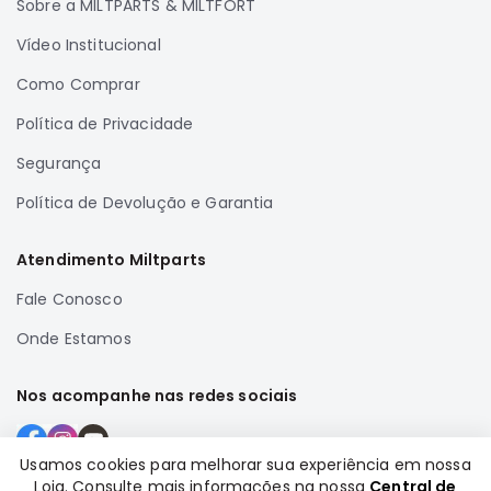
Sobre a MILTPARTS & MILTFORT
Correias
Vídeo Institucional
Filtros
Como Comprar
Transmissão
Política de Privacidade
Elétrica
Acessórios
Segurança
Airtrek
Política de Devolução e Garantia
Motor
Suspensão
Atendimento Miltparts
Freio
Fale Conosco
Correias
Onde Estamos
Filtros
Transmissão
Nos acompanhe nas redes sociais
Elétrica
Acessórios
Usamos cookies para melhorar sua experiência em nossa
Loja. Consulte mais informações na nossa
Central de
Outlander