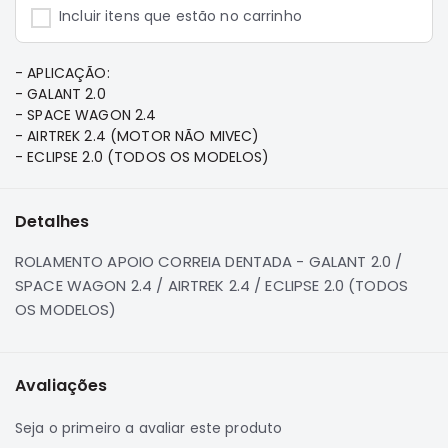
e
Incluir itens que estão no carrinho
Dakar
Motor
- APLICAÇÃO:
Suspensão
- GALANT 2.0
Freio
- SPACE WAGON 2.4
- AIRTREK 2.4 (MOTOR NÃO MIVEC)
Correias
- ECLIPSE 2.0 (TODOS OS MODELOS)
Filtros
Transmissão
Detalhes
Elétrica
ROLAMENTO APOIO CORREIA DENTADA - GALANT 2.0 /
Acessórios
SPACE WAGON 2.4 / AIRTREK 2.4 / ECLIPSE 2.0 (TODOS
Pajero
OS MODELOS)
Sport
e
Full
Motor
Avaliações
Suspensão
Seja o primeiro a avaliar este produto
Freio