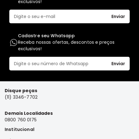
exclusivos!
Elétrica
Enviar
Acessórios
Pajero
Motor
Cadastre seu Whatsapp
Receba nossas ofertas, descontos e preços
Suspensão
exclusivos!
Freio
Correias
Enviar
Filtros
Câmbio
Disque peças
Elétrica
(11) 3346-7702
Acessórios
Lancer
Demais Localidades
Motor
0800 760 0175
Suspensão
Institucional
Freio