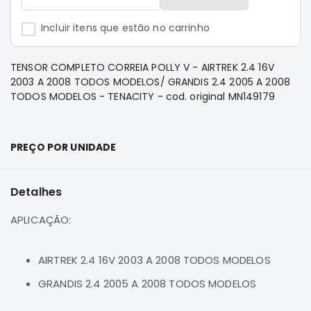
e
Dakar
Incluir itens que estão no carrinho
Motor
Suspensão
TENSOR COMPLETO CORREIA POLLY V - AIRTREK 2.4 16V
Freio
2003 A 2008 TODOS MODELOS/ GRANDIS 2.4 2005 A 2008
TODOS MODELOS - TENACITY - cod. original MN149179
Correias
Filtros
Transmissão
PREÇO POR UNIDADE
Elétrica
Acessórios
Detalhes
Pajero
APLICAÇÃO:
Sport
e
Full
AIRTREK 2.4 16V 2003 A 2008 TODOS MODELOS
Motor
GRANDIS 2.4 2005 A 2008 TODOS MODELOS
Suspensão
Freio