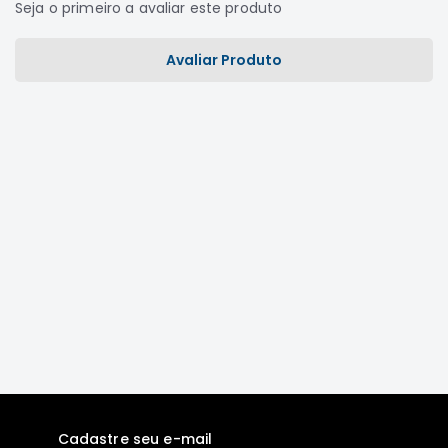
Seja o primeiro a avaliar este produto
Motor
Suspensão
Avaliar Produto
Freio
Correias
Filtros
Transmissão
Elétrica
Acessórios
Grandis
Motor
Suspensão
Freio
Correias
Filtros
Cadastre seu e-mail
Transmissão