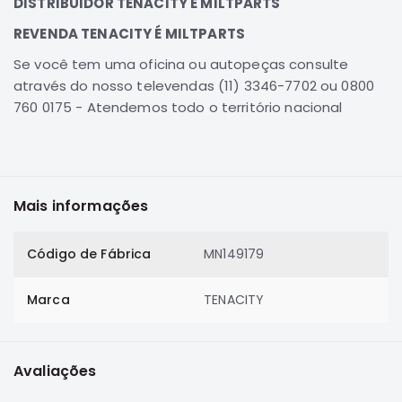
DISTRIBUIDOR TENACITY É MILTPARTS
Correias
REVENDA TENACITY É MILTPARTS
Filtros
Se você tem uma oficina ou autopeças consulte
Transmissão
através do nosso televendas (11) 3346-7702 ou 0800
Elétrica
760 0175 - Atendemos todo o território nacional
Acessórios
Airtrek
Motor
Mais informações
Suspensão
Freio
Código de Fábrica
MN149179
Correias
Filtros
Marca
TENACITY
Transmissão
Elétrica
Avaliações
Acessórios
Outlander