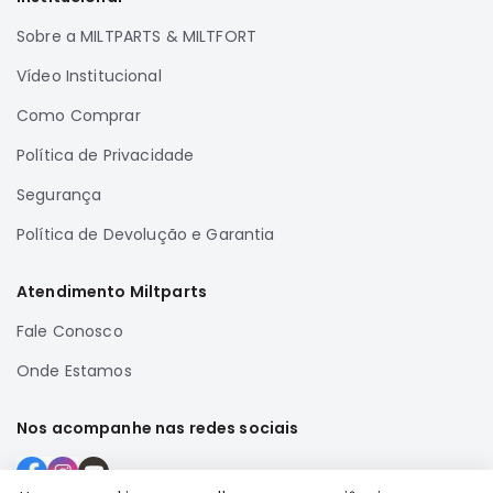
SUZUKI
Sobre a MILTPARTS & MILTFORT
FORD
Vídeo Institucional
Volvo
Como Comprar
LAND
ROVER
Política de Privacidade
TUCSON
Segurança
SUBARU
Política de Devolução e Garantia
JETTA
RANGER
Atendimento Miltparts
GALANT
Fale Conosco
AMAROK
Onde Estamos
GM
MARCAS
Nos acompanhe nas redes sociais
MILTPARTS
TENACITY