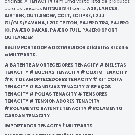
oficinas. A
TENACITY
tem uma vasta lista de produtos
Elétrica
para os veículos
MITSUBISHI
como
ASX, LANCER,
AIRTREK, OUTLANDER, COLT, ECLIPSE, L200
Acessórios
GL/GLS/SAVANA, L200 TRITON, PAJERO TR4, PAJERO
Pajero
IO, PAJERO DAKAR, PAJERO FULL, PAJERO SPORT,
Motor
OUTLANDER
.
Suspensão
Seu IMPORTADOR e DISTRIBUIDOR oficial no Brasil é
Freio
a MILTPARTS.
Correias
# BATENTE AMORTECEDORES TENACITY # BIELETAS
Filtros
TENACITY # BUCHAS TENACITY # COXIM TENACITY
# KIT DE AMORTECEDORES TENACITY # KIT COIFA
Câmbio
TENACITY # BANDEJAS TENACITY # BRAÇOS
Elétrica
TENACITY # POLIAS TENACITY # TENSORES
Acessórios
TENACITY # TENSIONADORES TENACITY
Lancer
# ROLAMENTO BATENTE TENACITY # ROLAMENTO
Motor
CARDAN TENACITY
Suspensão
IMPORTADOR TENACITY É MILTPARTS
Freio