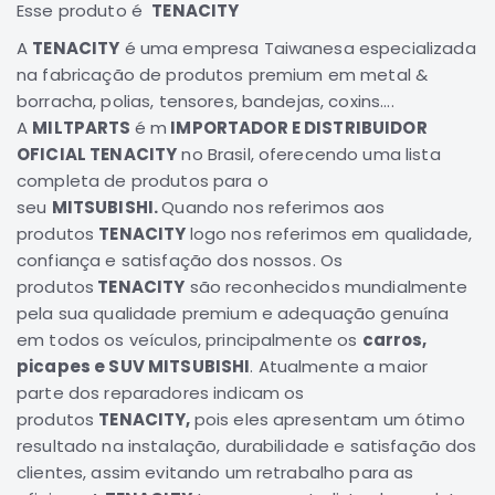
Esse produto é
TENACITY
Correias
A
TENACITY
é uma empresa Taiwanesa especializada
Filtros
na fabricação de produtos premium em metal &
Transmissão
borracha, polias, tensores, bandejas, coxins....
A
MILTPARTS
é m
IMPORTADOR E DISTRIBUIDOR
Elétrica
OFICIAL TENACITY
no Brasil, oferecendo uma lista
Acessórios
completa de produtos para o
L200
seu
MITSUBISHI.
Quando nos referimos aos
GL,
produtos
TENACITY
logo nos referimos em qualidade,
GLS
confiança e satisfação dos nossos. Os
e
produtos
TENACITY
são reconhecidos mundialmente
SPORT
pela sua qualidade premium e adequação genuína
Motor
em todos os veículos, principalmente os
carros,
Suspensão
picapes e SUV MITSUBISHI
. Atualmente a maior
Freio
parte dos reparadores indicam os
produtos
TENACITY,
pois eles apresentam um ótimo
Correias
resultado na instalação, durabilidade e satisfação dos
Filtros
clientes, assim evitando um retrabalho para as
Transmissão