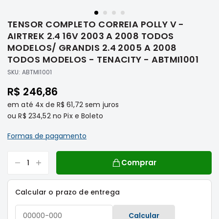
Saltar
Filtros
para
TENSOR COMPLETO CORREIA POLLY V -
o
Transmissão
início
AIRTREK 2.4 16V 2003 A 2008 TODOS
Elétrica
da
MODELOS/ GRANDIS 2.4 2005 A 2008
Galeria
Acessórios
TODOS MODELOS - TENACITY - ABTMI1001
de
ASX
SKU:
ABTMI1001
imagens
Motor
R$ 246,86
Suspensão
em até
4x
de
R$ 61,72
sem juros
Freio
ou
R$ 234,52
no Pix e Boleto
Correias
Formas de pagamento
Filtros
Transmissão
Comprar
Elétrica
Acessórios
Calcular o prazo de entrega
L200
Triton
Calcular