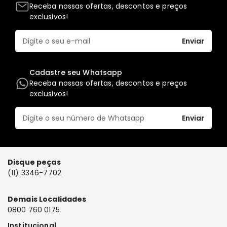
Receba nossas ofertas, descontos e preços
Elétrica
exclusivos!
Acessórios
Enviar
ECLIPSE
CROSS
Peças
Cadastre seu Whatsapp
Originais
Receba nossas ofertas, descontos e preços
exclusivos!
Montadoras
Corola
Enviar
Honda
Toyota
Hilux
Disque peças
BMW
(11) 3346-7702
HYUNDAI
Demais Localidades
NISSAN
0800 760 0175
Porsche
Institucional