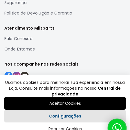
Segurança
Correias
Política de Devolução e Garantia
Filtros
Transmissão
Atendimento Miltparts
Elétrica
Fale Conosco
Acessórios
Onde Estamos
Airtrek
Motor
Nos acompanhe nas redes sociais
Suspensão
Freio
Usamos cookies para melhorar sua experiência em nossa
Correias
Loja. Consulte mais informações na nossa
Central de
Formas de pagamento
Filtros
privacidade
Transmissão
Aceitar Cookies
Elétrica
Configurações
Acessórios
Recusar Cookies
Outlander