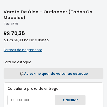
Saltar
Filtros
para
Vareta De Óleo - Outlander (Todos Os
o
Transmissão
início
Modelos)
Elétrica
da
SKU:
11676
Galeria
Acessórios
de
R$ 70,35
ASX
imagens
Motor
ou
R$ 66,83
no Pix e Boleto
Suspensão
Formas de pagamento
Freio
Correias
Fora de estoque
Filtros
Avise-me quando voltar ao estoque
Transmissão
Elétrica
Calcular o prazo de entrega
Acessórios
L200
Calcular
Triton