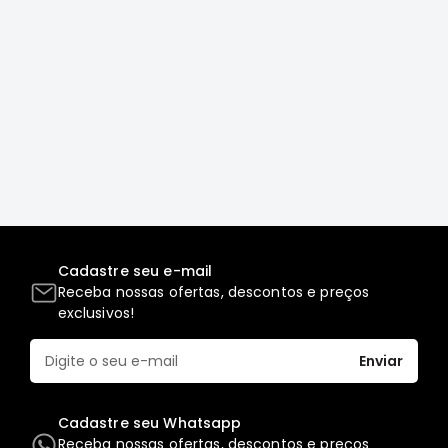
Correias
Filtros
Transmissão
Elétrica
Acessórios
L200
GL,
GLS
e
SPORT
Cadastre seu e-mail
Motor
Receba nossas ofertas, descontos e preços
exclusivos!
Suspensão
Freio
Enviar
Correias
Filtros
Cadastre seu Whatsapp
Transmissão
Receba nossas ofertas, descontos e preços