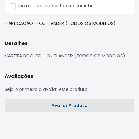
e
Incluir itens que estão no carrinho
Dakar
Motor
- APLICAÇÃO: - OUTLANDER (TODOS OS MODELOS)
Suspensão
Freio
Detalhes
Correias
Filtros
VARETA DE ÓLEO - OUTLANDER (TODOS OS MODELOS)
Transmissão
Elétrica
Avaliações
Acessórios
Seja o primeiro a avaliar este produto
Pajero
Sport
e
Avaliar Produto
Full
Motor
Suspensão
Freio