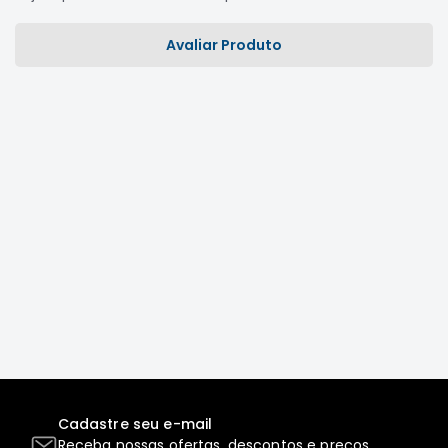
Correias
Avaliar Produto
Filtros
Transmissão
Elétrica
Acessórios
L200
GL,
GLS
e
SPORT
Motor
Suspensão
Freio
Correias
Filtros
Cadastre seu e-mail
Transmissão
Receba nossas ofertas, descontos e preços