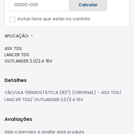
e
Calcular
Dakar
Motor
Incluir itens que estão no carrinho
Suspensão
Freio
APLICAÇÃO: -
Correias
ASX TDS
Filtros
LANCER TDS
OUTLANDER 2.0/2.4 16V
Transmissão
Elétrica
Detalhes
Acessórios
Pajero
VÁLVULA TERMOSTÁTICA (82º) (ORIGINAL) - ASX TDS/
Sport
LANCER TDS/ OUTLANDER 2.0/2.4 16V
e
Full
Motor
Avaliações
Suspensão
Seja o primeiro a avaliar este produto
Freio