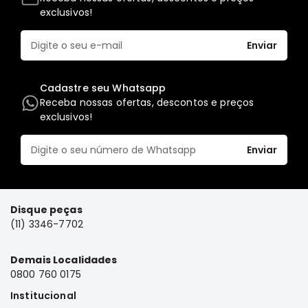
exclusivos!
Elétrica
Acessórios
Enviar
Pajero
Motor
Cadastre seu Whatsapp
Suspensão
Receba nossas ofertas, descontos e preços
exclusivos!
Freio
Correias
Enviar
Filtros
Câmbio
Elétrica
Disque peças
Acessórios
(11) 3346-7702
Lancer
Motor
Demais Localidades
0800 760 0175
Suspensão
Institucional
Freio