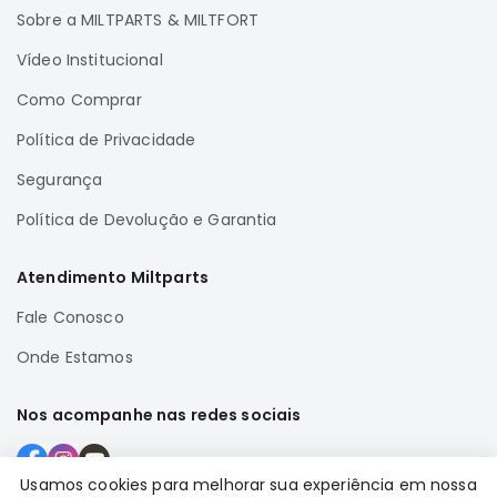
Sobre a MILTPARTS & MILTFORT
Correias
Filtros
Vídeo Institucional
Transmissão
Como Comprar
Elétrica
Política de Privacidade
Acessórios
Segurança
Airtrek
Política de Devolução e Garantia
Motor
Suspensão
Atendimento Miltparts
Freio
Fale Conosco
Correias
Onde Estamos
Filtros
Transmissão
Nos acompanhe nas redes sociais
Elétrica
Acessórios
Usamos cookies para melhorar sua experiência em nossa
Outlander