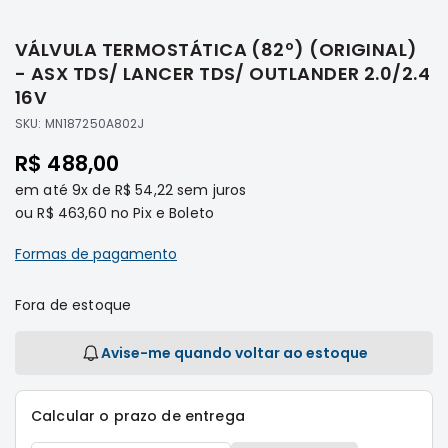
Saltar
Filtros
para
VÁLVULA TERMOSTÁTICA (82º) (ORIGINAL)
o
Transmissão
início
- ASX TDS/ LANCER TDS/ OUTLANDER 2.0/2.4
Elétrica
da
16V
Galeria
Acessórios
SKU:
MN187250A802J
de
ASX
imagens
R$ 488,00
Motor
em até
9x
de
R$ 54,22
sem juros
Suspensão
ou
R$ 463,60
no Pix e Boleto
Freio
Formas de pagamento
Correias
Filtros
Fora de estoque
Transmissão
Elétrica
Avise-me quando voltar ao estoque
Acessórios
L200
Calcular o prazo de entrega
Triton