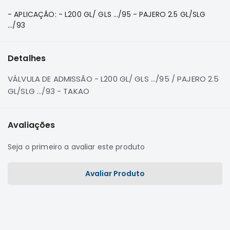
e
- APLICAÇÃO: - L200 GL/ GLS .../95 - PAJERO 2.5 GL/SLG
Dakar
.../93
Motor
Suspensão
Detalhes
Freio
Correias
VÁLVULA DE ADMISSÃO - L200 GL/ GLS .../95 / PAJERO 2.5
Filtros
GL/SLG .../93 - TAKAO
Transmissão
Elétrica
Avaliações
Acessórios
Seja o primeiro a avaliar este produto
Pajero
Sport
Avaliar Produto
e
Full
Motor
Suspensão
Freio