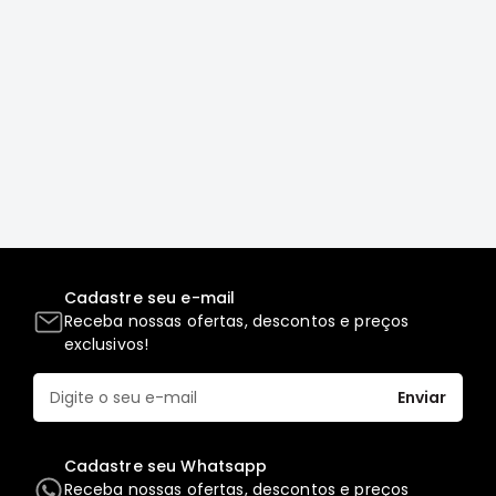
Correias
Filtros
Transmissão
Elétrica
Acessórios
L200
GL,
GLS
e
SPORT
Cadastre seu e-mail
Motor
Receba nossas ofertas, descontos e preços
exclusivos!
Suspensão
Freio
Enviar
Correias
Filtros
Cadastre seu Whatsapp
Receba nossas ofertas, descontos e preços
Transmissão