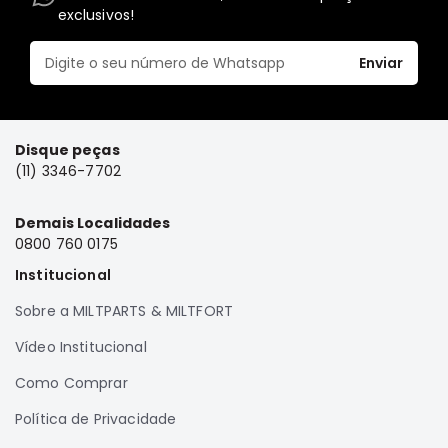
exclusivos!
Elétrica
Acessórios
Enviar
Pajero
Motor
Suspensão
Disque peças
Freio
(11) 3346-7702
Correias
Demais Localidades
Filtros
0800 760 0175
Câmbio
Institucional
Elétrica
Sobre a MILTPARTS & MILTFORT
Acessórios
Vídeo Institucional
Lancer
Motor
Como Comprar
Suspensão
Política de Privacidade
Freio