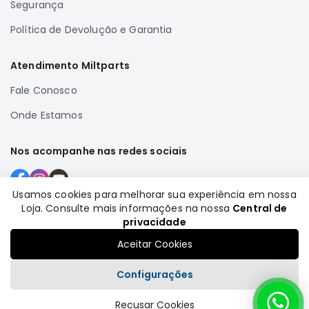
Segurança
Correias
Política de Devolução e Garantia
Filtros
Transmissão
Atendimento Miltparts
Elétrica
Fale Conosco
Acessórios
Onde Estamos
Airtrek
Motor
Nos acompanhe nas redes sociais
Suspensão
Freio
Usamos cookies para melhorar sua experiência em nossa
Correias
Loja. Consulte mais informações na nossa
Central de
Formas de pagamento
Filtros
privacidade
Transmissão
Aceitar Cookies
Elétrica
Configurações
Acessórios
Recusar Cookies
Outlander