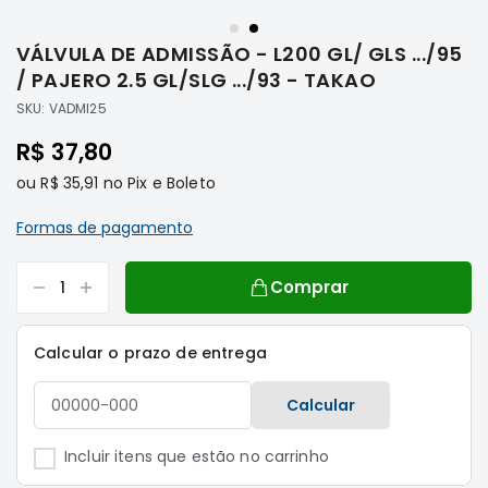
Saltar
Filtros
para
VÁLVULA DE ADMISSÃO - L200 GL/ GLS .../95
o
Transmissão
início
/ PAJERO 2.5 GL/SLG .../93 - TAKAO
Elétrica
da
SKU:
VADMI25
Galeria
Acessórios
de
R$ 37,80
ASX
imagens
Motor
ou
R$ 35,91
no Pix e Boleto
Suspensão
Formas de pagamento
Freio
Correias
Comprar
Filtros
Transmissão
Calcular o prazo de entrega
Elétrica
Calcular
Acessórios
L200
Incluir itens que estão no carrinho
Triton