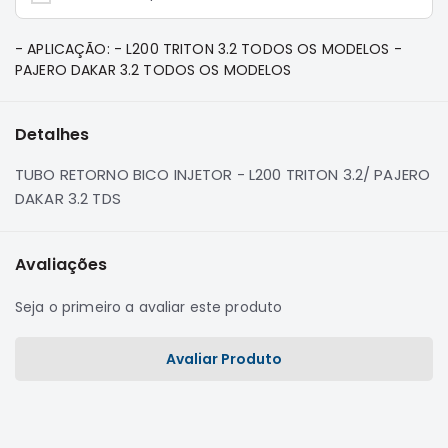
e
Dakar
- APLICAÇÃO: - L200 TRITON 3.2 TODOS OS MODELOS -
Motor
PAJERO DAKAR 3.2 TODOS OS MODELOS
Suspensão
Freio
Detalhes
Correias
TUBO RETORNO BICO INJETOR - L200 TRITON 3.2/ PAJERO
Filtros
DAKAR 3.2 TDS
Transmissão
Elétrica
Avaliações
Acessórios
Pajero
Seja o primeiro a avaliar este produto
Sport
e
Avaliar Produto
Full
Motor
Suspensão
Freio