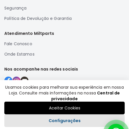
Correias
Segurança
Filtros
Política de Devolução e Garantia
Transmissão
Elétrica
Atendimento Miltparts
Acessórios
Fale Conosco
Airtrek
Onde Estamos
Motor
Suspensão
Nos acompanhe nas redes sociais
Freio
Correias
Usamos cookies para melhorar sua experiência em nossa
Filtros
Loja. Consulte mais informações na nossa
Central de
Formas de pagamento
privacidade
Transmissão
Aceitar Cookies
Elétrica
Acessórios
Configurações
Outlander