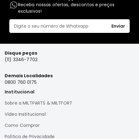
Receba nossas ofertas, descontos e preços
Elétrica
exclusivos!
Acessórios
Enviar
Pajero
Motor
Suspensão
Freio
Disque peças
(11) 3346-7702
Correias
Filtros
Demais Localidades
Câmbio
0800 760 0175
Elétrica
Institucional
Acessórios
Sobre a MILTPARTS & MILTFORT
Lancer
Vídeo Institucional
Motor
Como Comprar
Suspensão
Freio
Política de Privacidade