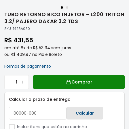
Saltar
Filtros
para
TUBO RETORNO BICO INJETOR - L200 TRITON
o
Transmissão
início
3.2/ PAJERO DAKAR 3.2 TDS
Elétrica
da
SKU:
1428A030
Galeria
Acessórios
de
R$ 431,55
ASX
imagens
em até
8x
de
R$ 53,94
sem juros
Motor
ou
R$ 409,97
no Pix e Boleto
Suspensão
Freio
Formas de pagamento
Correias
Comprar
Filtros
Transmissão
Calcular o prazo de entrega
Elétrica
Acessórios
Calcular
L200
Triton
Incluir itens que estão no carrinho