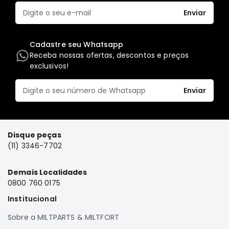
Elétrica
Enviar
Acessórios
Cadastre seu Whatsapp
Pajero
Receba nossas ofertas, descontos e preços
Motor
exclusivos!
Suspensão
Freio
Enviar
Correias
Filtros
Câmbio
Disque peças
(11) 3346-7702
Elétrica
Acessórios
Demais Localidades
Lancer
0800 760 0175
Motor
Institucional
Suspensão
Sobre a MILTPARTS & MILTFORT
Freio