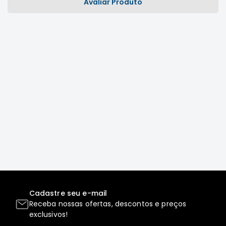
Avaliar Produto
Correias
Filtros
Transmissão
Elétrica
Acessórios
L200
GL,
GLS
e
SPORT
Motor
Suspensão
Freio
Correias
Cadastre seu e-mail
Receba nossas ofertas, descontos e preços
Filtros
exclusivos!
Transmissão