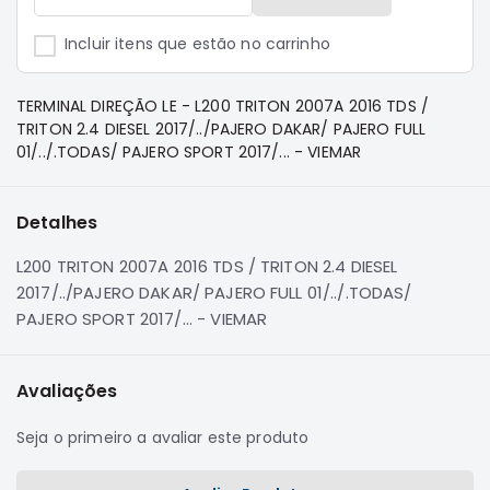
e
Dakar
Incluir itens que estão no carrinho
Motor
Suspensão
TERMINAL DIREÇÃO LE - L200 TRITON 2007A 2016 TDS /
Freio
TRITON 2.4 DIESEL 2017/../PAJERO DAKAR/ PAJERO FULL
01/../.TODAS/ PAJERO SPORT 2017/... - VIEMAR
Correias
Filtros
Detalhes
Transmissão
Elétrica
L200 TRITON 2007A 2016 TDS / TRITON 2.4 DIESEL
2017/../PAJERO DAKAR/ PAJERO FULL 01/../.TODAS/
Acessórios
PAJERO SPORT 2017/... - VIEMAR
Pajero
Sport
e
Avaliações
Full
Motor
Seja o primeiro a avaliar este produto
Suspensão
Freio