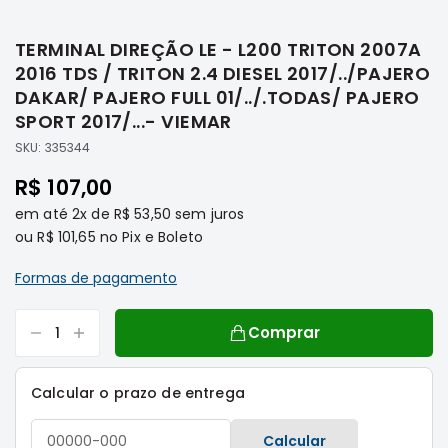
Saltar
Filtros
para
TERMINAL DIREÇÃO LE - L200 TRITON 2007A
o
Transmissão
início
2016 TDS / TRITON 2.4 DIESEL 2017/../PAJERO
Elétrica
da
DAKAR/ PAJERO FULL 01/../.TODAS/ PAJERO
Galeria
Acessórios
SPORT 2017/...- VIEMAR
de
ASX
SKU:
335344
imagens
Motor
R$ 107,00
Suspensão
em até
2x
de
R$ 53,50
sem juros
Freio
ou
R$ 101,65
no Pix e Boleto
Correias
Formas de pagamento
Filtros
Transmissão
Comprar
Elétrica
Acessórios
Calcular o prazo de entrega
L200
Triton
Calcular