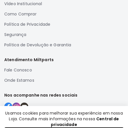
Vídeo Institucional
Correias
Como Comprar
Filtros
Transmissão
Política de Privacidade
Elétrica
Segurança
Acessórios
Política de Devolução e Garantia
Airtrek
Motor
Atendimento Miltparts
Suspensão
Fale Conosco
Freio
Onde Estamos
Correias
Filtros
Nos acompanhe nas redes sociais
Transmissão
Elétrica
Usamos cookies para melhorar sua experiência em nossa
Acessórios
Loja. Consulte mais informações na nossa
Central de
Formas de pagamento
privacidade
Outlander