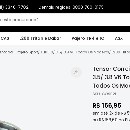
11) 3346-7702
Demais regiões: 0800 760-0175
Only registered users can write reviews. Please
Sign in
or
create an account
4 e IO
ASX
Pajero Sport e Full
L200 GL, GLS e SPORT
Pajero
Lance
RCAS
L200 Triton e Dakar
Pajero TR4 e IO
ASX
entada - Pajero Sport/ Full 3.0/ 3.5/ 3.8 V6 Todos Os Modelos/ L200 Trit
Tensor Correi
3.5/ 3.8 V6 T
Todos Os Mo
SKU:
CO9021
R$ 166,95
em até
3x
de
R$ 5
ou
R$ 158,60
no Pix