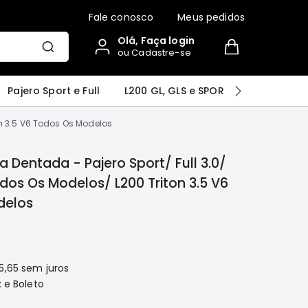
Fale conosco
Meus pedidos
Olá, Faça login
ou Cadastre-se
r
Airtrek
Grandis
Outlander
Pajero Sport e Full
L200 GL, GLS e SPORT
Pajero
on 3.5 V6 Todos Os Modelos
a Dentada - Pajero Sport/ Full 3.0/
odos Os Modelos/ L200 Triton 3.5 V6
delos
5,65
sem juros
 e Boleto