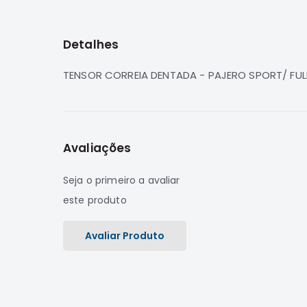
para
o
início
Detalhes
da
Galeria
de
TENSOR CORREIA DENTADA - PAJERO SPORT/ FULL
imagens
Avaliações
Seja o primeiro a avaliar
este produto
Avaliar Produto