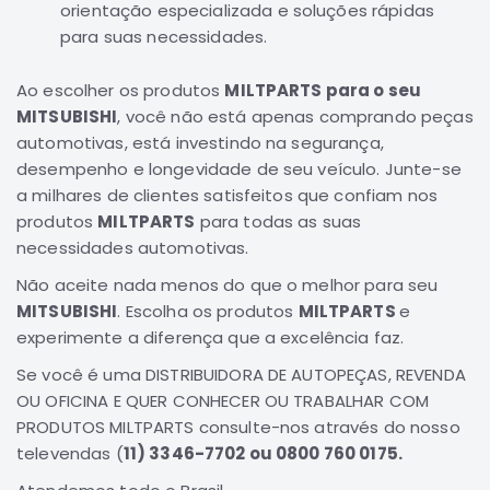
orientação especializada e soluções rápidas
Elétrica
para suas necessidades.
Acessórios
Ao escolher os produtos
MILTPARTS para o seu
ECLIPSE
MITSUBISHI
, você não está apenas comprando peças
CROSS
automotivas, está investindo na segurança,
Peças
desempenho e longevidade de seu veículo. Junte-se
Originais
a milhares de clientes satisfeitos que confiam nos
Montadoras
produtos
MILTPARTS
para todas as suas
Corola
necessidades automotivas.
Honda
Não aceite nada menos do que o melhor para seu
Toyota
MITSUBISHI
. Escolha os produtos
MILTPARTS
e
Hilux
experimente a diferença que a excelência faz.
BMW
Se você é uma DISTRIBUIDORA DE AUTOPEÇAS, REVENDA
OU OFICINA E QUER CONHECER OU TRABALHAR COM
HYUNDAI
PRODUTOS MILTPARTS consulte-nos através do nosso
NISSAN
televendas (
11) 3346-7702 ou 0800 760 0175.
Porsche