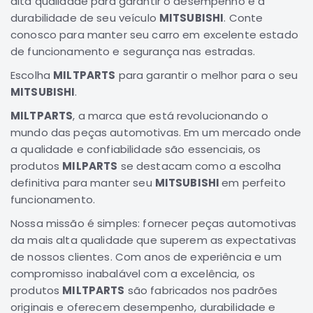
alta qualidade para garantir o desempenho e a
durabilidade de seu veículo
Elétrica
MITSUBISHI
. Conte
conosco para manter seu carro em excelente estado
Acessórios
de funcionamento e segurança nas estradas.
Pajero
Escolha
MILTPARTS
para garantir o melhor para o seu
Motor
MITSUBISHI
.
Suspensão
MILTPARTS
, a marca que está revolucionando o
Freio
mundo das peças automotivas. Em um mercado onde
Correias
a qualidade e confiabilidade são essenciais, os
Filtros
produtos
MILPARTS
se destacam como a escolha
definitiva para manter seu
MITSUBISHI
em perfeito
Câmbio
funcionamento.
Elétrica
Nossa missão é simples: fornecer peças automotivas
Acessórios
da mais alta qualidade que superem as expectativas
Lancer
de nossos clientes. Com anos de experiência e um
Motor
compromisso inabalável com a excelência, os
Suspensão
produtos
MILTPARTS
são fabricados nos padrões
originais e oferecem desempenho, durabilidade e
Freio