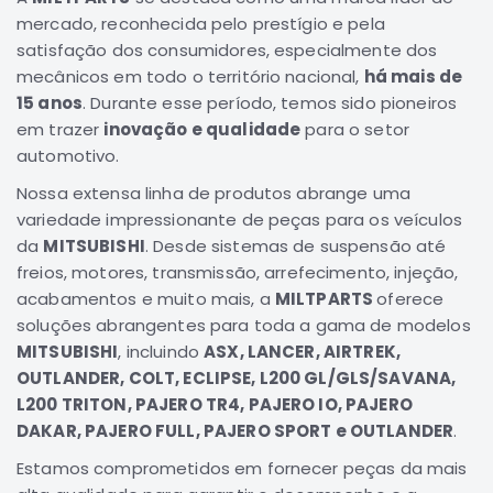
mercado, reconhecida pelo prestígio e pela
Correias
satisfação dos consumidores, especialmente dos
Filtros
mecânicos em todo o território nacional,
há mais de
Transmissão
15 anos
. Durante esse período, temos sido pioneiros
em trazer
inovação e qualidade
para o setor
Elétrica
automotivo.
Acessórios
Nossa extensa linha de produtos abrange uma
L200
variedade impressionante de peças para os veículos
GL,
da
MITSUBISHI
. Desde sistemas de suspensão até
GLS
e
freios, motores, transmissão, arrefecimento, injeção,
SPORT
acabamentos e muito mais, a
MILTPARTS
oferece
Motor
soluções abrangentes para toda a gama de modelos
Suspensão
MITSUBISHI
, incluindo
ASX, LANCER, AIRTREK,
OUTLANDER, COLT, ECLIPSE, L200 GL/GLS/SAVANA,
Freio
L200 TRITON, PAJERO TR4, PAJERO IO, PAJERO
Correias
DAKAR, PAJERO FULL, PAJERO SPORT e OUTLANDER
.
Filtros
Estamos comprometidos em fornecer peças da mais
Transmissão