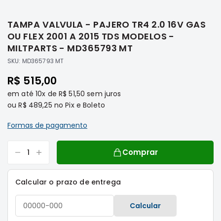
Saltar
Filtros
para
TAMPA VALVULA - PAJERO TR4 2.0 16V GAS
o
Transmissão
início
OU FLEX 2001 A 2015 TDS MODELOS -
Elétrica
da
MILTPARTS - MD365793 MT
Galeria
Acessórios
SKU:
MD365793 MT
de
ASX
imagens
R$ 515,00
Motor
em até
10x
de
R$ 51,50
sem juros
Suspensão
ou
R$ 489,25
no Pix e Boleto
Freio
Formas de pagamento
Correias
Filtros
Comprar
Transmissão
Elétrica
Calcular o prazo de entrega
Acessórios
L200
Calcular
Triton