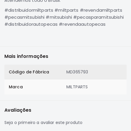
Atendemos todo o Brasil.
SUZUKI
#distribuidormiltparts #miltparts #revendamiltparts
FORD
#pecasmitsubishi #mitsubishi #pecasparamitsubishi
Volvo
#distribuidorautopecas #revendaautopecas
LAND
ROVER
TUCSON
SUBARU
Mais informações
JETTA
Código de Fábrica
MD365793
RANGER
GALANT
Marca
MILTPARTS
AMAROK
GM
Avaliações
MARCAS
MILTPARTS
Seja o primeiro a avaliar este produto
TENACITY