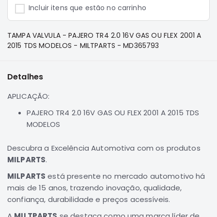
e
Incluir itens que estão no carrinho
Dakar
Motor
TAMPA VALVULA - PAJERO TR4 2.0 16V GAS OU FLEX 2001 A
Suspensão
2015 TDS MODELOS - MILTPARTS - MD365793
Freio
Correias
Detalhes
Filtros
APLICAÇÃO:
Transmissão
PAJERO TR4 2.0 16V GAS OU FLEX 2001 A 2015 TDS
Elétrica
MODELOS
Acessórios
Pajero
Descubra a Excelência Automotiva com os produtos
Sport
MILPARTS
.
e
Full
MILPARTS
está presente no mercado automotivo há
Motor
mais de 15 anos, trazendo inovação, qualidade,
confiança, durabilidade e preços acessíveis.
Suspensão
Freio
A
MILTPARTS
se destaca como uma marca líder de