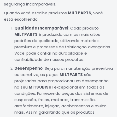
segurança incomparáveis.
Correias
Quando você escolhe produtos
MILTPARTS
, você
Filtros
está escolhendo:
Transmissão
Qualidade Incomparável
: Cada produto
Elétrica
MILTPARTS
é produzida com os mais altos
Acessórios
padrões de qualidade, utilizando materiais
Airtrek
premium e processos de fabricação avançados.
Motor
Você pode confiar na durabilidade e
confiabilidade de nossos produtos.
Suspensão
Freio
Desempenho
: Seja para manutenção preventiva
ou corretiva, as peças
MILTPARTS
são
Correias
projetadas para proporcionar um desempenho
Filtros
no seu
MITSUBISHI
excepcional em todas as
Transmissão
condições. Fornecendo peças dos sistemas de
suspensão, freios, motores, transmissão,
Elétrica
arrefecimento, injeção, acabamentos e muito
Acessórios
mais. Assim garantindo que os produtos
Outlander