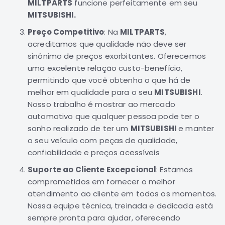
MILTPARTS
funcione perfeitamente em seu
Motor
MITSUBISHI.
Suspensão
Preço Competitivo
: Na
MILTPARTS
,
Freio
acreditamos que qualidade não deve ser
sinônimo de preços exorbitantes. Oferecemos
Correias
uma excelente relação custo-benefício,
Filtros
permitindo que você obtenha o que há de
Transmissão
melhor em qualidade para o seu
MITSUBISHI
.
Elétrica
Nosso trabalho é mostrar ao mercado
automotivo que qualquer pessoa pode ter o
Acessórios
sonho realizado de ter um
MITSUBISHI
e manter
Grandis
o seu veículo com peças de qualidade,
Motor
confiabilidade e preços acessíveis
Suspensão
Suporte ao Cliente Excepcional
: Estamos
Freio
comprometidos em fornecer o melhor
Correias
atendimento ao cliente em todos os momentos.
Nossa equipe técnica, treinada e dedicada está
Filtros
sempre pronta para ajudar, oferecendo
Transmissão