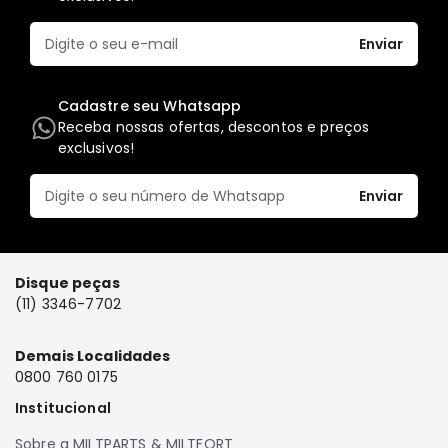
FRONTIER
Enviar
NGK
DENSO
Cadastre seu Whatsapp
FAMA
Receba nossas ofertas, descontos e preços
exclusivos!
WILLTEC
L200
Enviar
Triton
e
Dakar
Pajero
Disque peças
TR4
(11) 3346-7702
e
IO
Demais Localidades
ASX
0800 760 0175
Pajero
Institucional
Sport
Sobre a MILTPARTS & MILTFORT
e