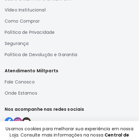
Full
Vídeo Institucional
L200
Como Comprar
GL,
GLS
Política de Privacidade
e
SPORT
Segurança
Pajero
Política de Devolução e Garantia
Lancer
Airtrek
Atendimento Miltparts
Grandis
Fale Conosco
Outlander
Onde Estamos
Nos acompanhe nas redes sociais
Usamos cookies para melhorar sua experiência em nossa
Loja. Consulte mais informações na nossa
Central de
Formas de pagamento