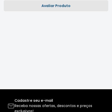
MT
Avaliar Produto
COMPONENTES
TECNOPART
KYB
VIEMAR
FREMAX
DS
MAGNETI
MARELLI
COFAP
MAHLE
NAKATA
EKSTRON
FRAS-
Cadastre seu e-mail
LE
Receba nossas ofertas, descontos e preços
exclusivos!
CONTITECH