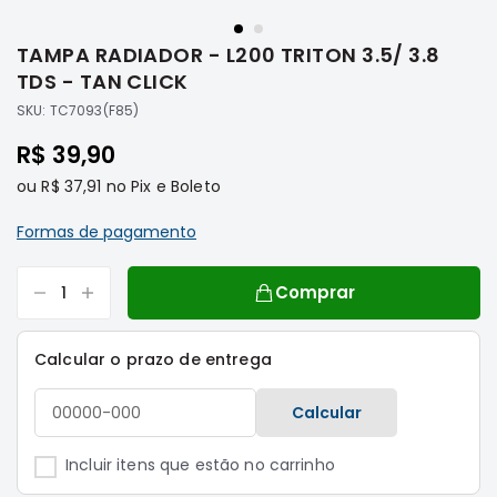
Saltar
Filtros
para
TAMPA RADIADOR - L200 TRITON 3.5/ 3.8
o
Transmissão
início
TDS - TAN CLICK
Elétrica
da
SKU:
TC7093(F85)
Galeria
Acessórios
de
R$ 39,90
ASX
imagens
Motor
ou
R$ 37,91
no Pix e Boleto
Suspensão
Formas de pagamento
Freio
Correias
Comprar
Filtros
Transmissão
Calcular o prazo de entrega
Elétrica
Calcular
Acessórios
L200
Incluir itens que estão no carrinho
Triton