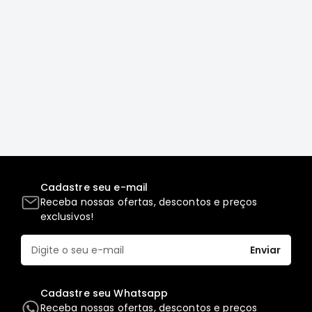
Correias
Filtros
Transmissão
Elétrica
Acessórios
L200
GL,
GLS
e
SPORT
Cadastre seu e-mail
Motor
Receba nossas ofertas, descontos e preços
exclusivos!
Suspensão
Freio
Enviar
Correias
Filtros
Cadastre seu Whatsapp
Receba nossas ofertas, descontos e preços
Transmissão