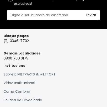
exclusivos!
Elétrica
Acessórios
Enviar
Pajero
Motor
Suspensão
Disque peças
Freio
(11) 3346-7702
Correias
Demais Localidades
Filtros
0800 760 0175
Câmbio
Institucional
Elétrica
Sobre a MILTPARTS & MILTFORT
Acessórios
Vídeo Institucional
Lancer
Motor
Como Comprar
Suspensão
Política de Privacidade
Freio