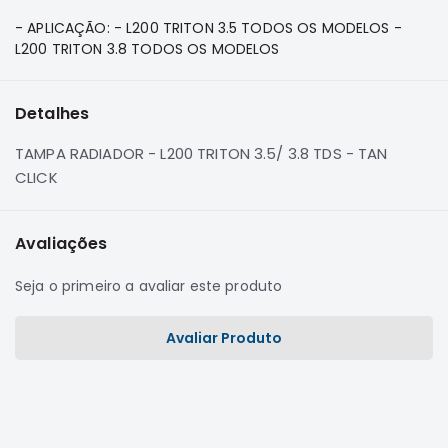
e
- APLICAÇÃO: - L200 TRITON 3.5 TODOS OS MODELOS -
Dakar
L200 TRITON 3.8 TODOS OS MODELOS
Motor
Suspensão
Detalhes
Freio
Correias
TAMPA RADIADOR - L200 TRITON 3.5/ 3.8 TDS - TAN
Filtros
CLICK
Transmissão
Elétrica
Avaliações
Acessórios
Seja o primeiro a avaliar este produto
Pajero
Sport
Avaliar Produto
e
Full
Motor
Suspensão
Freio