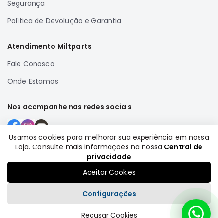
Segurança
Correias
Política de Devolução e Garantia
Filtros
Transmissão
Atendimento Miltparts
Elétrica
Fale Conosco
Acessórios
Onde Estamos
Airtrek
Motor
Nos acompanhe nas redes sociais
Suspensão
Freio
Usamos cookies para melhorar sua experiência em nossa
Correias
Loja. Consulte mais informações na nossa
Central de
Formas de pagamento
Filtros
privacidade
Transmissão
Aceitar Cookies
Elétrica
Configurações
Acessórios
Recusar Cookies
Outlander