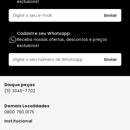
exclusivos!
Elétrica
Enviar
Acessórios
Pajero
Motor
Cadastre seu Whatsapp
Receba nossas ofertas, descontos e preços
Suspensão
exclusivos!
Freio
Correias
Enviar
Filtros
Câmbio
Disque peças
Elétrica
(11) 3346-7702
Acessórios
Lancer
Demais Localidades
Motor
0800 760 0175
Suspensão
Institucional
Freio