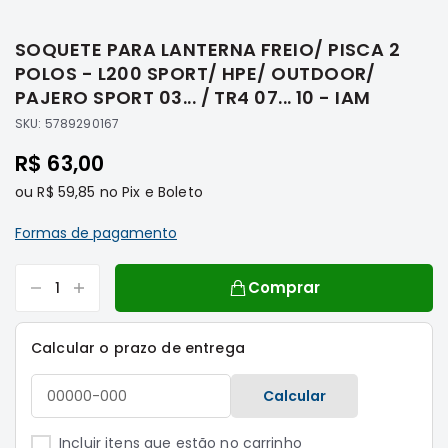
Saltar
Filtros
para
SOQUETE PARA LANTERNA FREIO/ PISCA 2
o
Transmissão
início
POLOS - L200 SPORT/ HPE/ OUTDOOR/
Elétrica
da
PAJERO SPORT 03... / TR4 07... 10 - IAM
Galeria
Acessórios
SKU:
5789290167
de
ASX
imagens
R$ 63,00
Motor
ou
R$ 59,85
no Pix e Boleto
Suspensão
Freio
Formas de pagamento
Correias
Comprar
Filtros
Transmissão
Calcular o prazo de entrega
Elétrica
Acessórios
Calcular
L200
Triton
Incluir itens que estão no carrinho