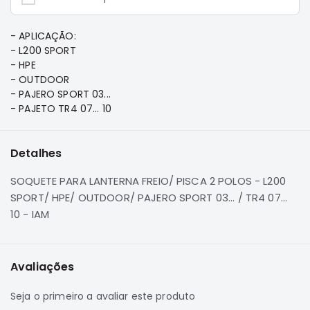
e
Dakar
Motor
- APLICAÇÃO:
- L200 SPORT
Suspensão
- HPE
Freio
- OUTDOOR
- PAJERO SPORT 03...
Correias
- PAJETO TR4 07... 10
Filtros
Transmissão
Detalhes
Elétrica
SOQUETE PARA LANTERNA FREIO/ PISCA 2 POLOS - L200
Acessórios
SPORT/ HPE/ OUTDOOR/ PAJERO SPORT 03... / TR4 07...
Pajero
10 - IAM
Sport
e
Full
Motor
Avaliações
Suspensão
Seja o primeiro a avaliar este produto
Freio