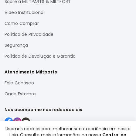
Sobre a MILTPARTS & MILTFORT
Correias
Vídeo Institucional
Filtros
Como Comprar
Transmissão
Política de Privacidade
Elétrica
Acessórios
Segurança
Airtrek
Política de Devolução e Garantia
Motor
Suspensão
Atendimento Miltparts
Freio
Fale Conosco
Correias
Onde Estamos
Filtros
Transmissão
Nos acompanhe nas redes sociais
Elétrica
Acessórios
Usamos cookies para melhorar sua experiência em nossa
Loja. Consulte mais informações na nossa
Central de
Outlander