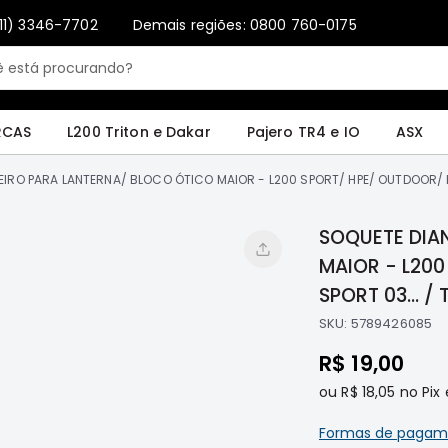
11) 3346-7702
Demais regiões: 0800 760-0175
Only registered users can write reviews. Please
Sign in
or
create an account
4 e IO
ASX
Pajero Sport e Full
L200 GL, GLS e SPORT
Pajero
Lance
RCAS
L200 Triton e Dakar
Pajero TR4 e IO
ASX
IRO PARA LANTERNA/ BLOCO ÓTICO MAIOR - L200 SPORT/ HPE/ OUTDOOR/ PA
SOQUETE DIA
MAIOR - L20
SPORT 03... /
SKU:
5789426085
R$ 19,00
ou
R$ 18,05
no Pix 
Formas de pagam