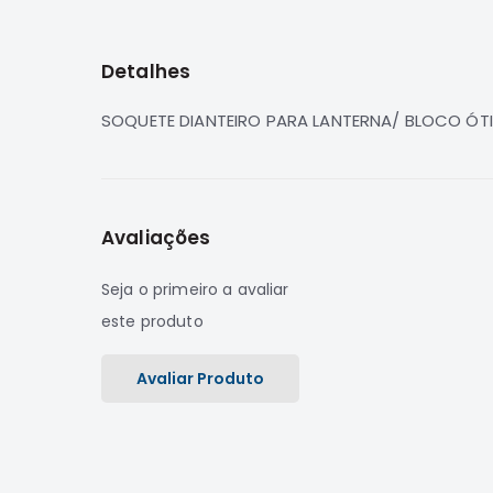
para
o
início
Detalhes
da
Galeria
de
SOQUETE DIANTEIRO PARA LANTERNA/ BLOCO ÓTIC
imagens
Avaliações
Seja o primeiro a avaliar
este produto
Avaliar Produto