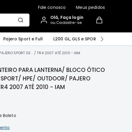
Fale conosco
Meus pedidos
Olá, Faça login
ou Cadastre-se
r
Airtrek
Grandis
Outlander
Pajero Sport e Full
L200 GL, GLS e SPORT
Pajero
JERO SPORT 03... / TR4 2007 ATÉ 2010 - IAM
NTEIRO PARA LANTERNA/ BLOCO ÓTICO
0 SPORT/ HPE/ OUTDOOR/ PAJERO
 TR4 2007 ATÉ 2010 - IAM
e Boleto
ento