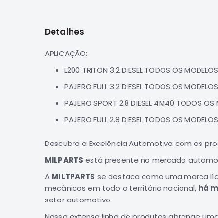
para
o
início
Detalhes
da
Galeria
de
APLICAÇÃO:
imagens
L200 TRITON 3.2 DIESEL TODOS OS MODELO
PAJERO FULL 3.2 DIESEL TODOS OS MODELO
PAJERO SPORT 2.8 DIESEL 4M40 TODOS OS
PAJERO FULL 2.8 DIESEL TODOS OS MODELO
Descubra a Excelência Automotiva com os pr
MILPARTS
está presente no mercado automotiv
A
MILTPARTS
se destaca como uma marca líde
mecânicos em todo o território nacional,
há m
setor automotivo.
Nossa extensa linha de produtos abrange uma