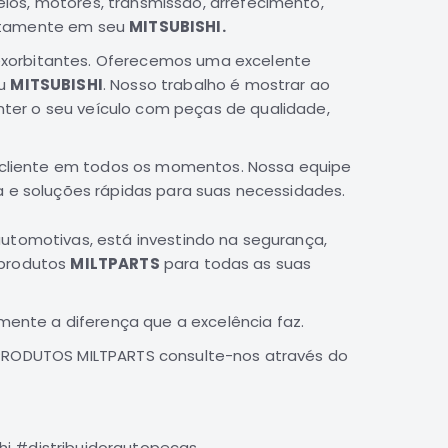
ios, motores, transmissão, arrefecimento,
itamente em seu
MITSUBISHI.
 exorbitantes. Oferecemos uma excelente
eu
MITSUBISHI
. Nosso trabalho é mostrar ao
ter o seu veículo com peças de qualidade,
cliente em todos os momentos. Nossa equipe
a e soluções rápidas para suas necessidades.
tomotivas, está investindo na segurança,
 produtos
MILTPARTS
para todas as suas
mente a diferença que a excelência faz.
PRODUTOS MILTPARTS consulte-nos através do
hi #distribuidorautopecas