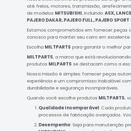
até freios, motores, transmissão, arrefecimen
de modelos
MITSUBISHI
, incluindo
ASX, LANCE
PAJERO DAKAR, PAJERO FULL, PAJERO SPORT
Estamos comprometidos em fornecer peças da 
conosco para manter seu carro em excelente
Escolha
MILTPARTS
para garantir o melhor pa
MILTPARTS
, a marca que está revolucionand
produtos
MILPARTS
se destacam como a escol
Nossa missão é simples: fornecer peças auto
experiência e um compromisso inabalável com
durabilidade e segurança incomparáveis.
Quando você escolhe produtos
MILTPARTS
, 
Qualidade Incomparável
: Cada produ
processos de fabricação avançados. Você
Desempenho
: Seja para manutenção pre