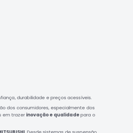
ança, durabilidade e preços acessíveis.
ção dos consumidores, especialmente dos
os em trazer
inovação e qualidade
para o
MITSUBISHI
. Desde sistemas de suspensão