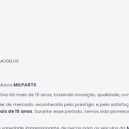
S
S
 MODELOS
S
odutos
MILPARTS
.
o há mais de 15 anos, trazendo inovação, qualidade, confi
r de mercado, reconhecida pelo prestígio e pela satisfa
ais de 15 anos
. Durante esse período, temos sido pioneir
 variedade impressionante de peças para os veículos da