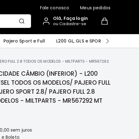
Fale conosco
Meus pedidos
Olá, Faça login
ou Cadastre-se
r
Airtrek
Grandis
Outlander
Pajero Sport e Full
L200 GL, GLS e SPORT
Pajero
AJERO FULL 2.8 TODOS OS MODELOS - MILTPARTS - MR567292
IDADE CÂMBIO (INFERIOR) - L200
IESEL TODOS OS MODELOS/ PAJERO FULL
AJERO SPORT 2.8/ PAJERO FULL 2.8
DELOS - MILTPARTS - MR567292 MT
0,00
sem juros
 e Boleto