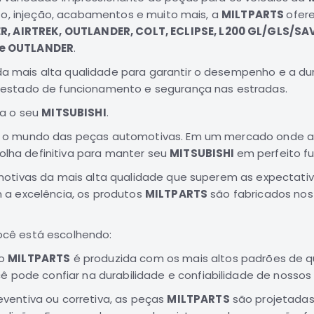
to, injeção, acabamentos e muito mais, a
MILTPARTS
ofer
R, AIRTREK, OUTLANDER, COLT, ECLIPSE, L200 GL/GLS/SA
 e OUTLANDER
.
mais alta qualidade para garantir o desempenho e a dur
 estado de funcionamento e segurança nas estradas.
ra o seu
MITSUBISHI
.
o o mundo das peças automotivas. Em um mercado onde a qu
ha definitiva para manter seu
MITSUBISHI
em perfeito f
motivas da mais alta qualidade que superem as expectativ
 a excelência, os produtos
MILTPARTS
são fabricados nos
você está escolhendo:
to
MILTPARTS
é produzida com os mais altos padrões de qu
 pode confiar na durabilidade e confiabilidade de nossos
ventiva ou corretiva, as peças
MILTPARTS
são projetadas