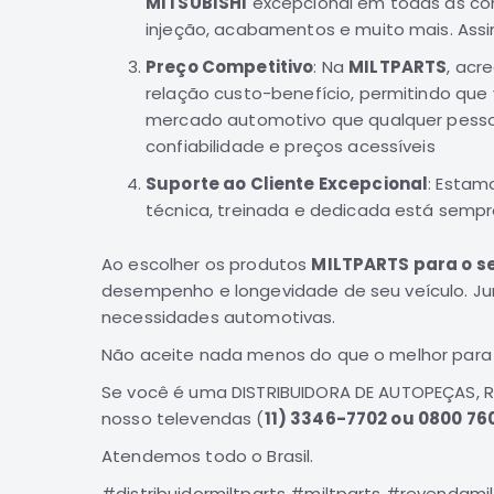
MITSUBISHI
excepcional em todas as con
injeção, acabamentos e muito mais. Ass
Preço Competitivo
: Na
MILTPARTS
, acr
relação custo-benefício, permitindo qu
mercado automotivo que qualquer pesso
confiabilidade e preços acessíveis
Suporte ao Cliente Excepcional
: Estam
técnica, treinada e dedicada está sempr
Ao escolher os produtos
MILTPARTS para o s
desempenho e longevidade de seu veículo. Jun
necessidades automotivas.
Não aceite nada menos do que o melhor para
Se você é uma DISTRIBUIDORA DE AUTOPEÇAS, 
nosso televendas (
11) 3346-7702 ou 0800 760
Atendemos todo o Brasil.
#distribuidormiltparts #miltparts #revendami