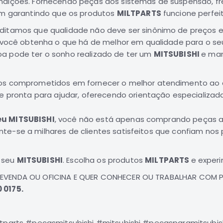
dições. Fornecendo peças dos sistemas de suspensão, fre
im garantindo que os produtos
MILTPARTS
funcione perfe
editamos que qualidade não deve ser sinônimo de preços
e você obtenha o que há de melhor em qualidade para o s
a pode ter o sonho realizado de ter um
MITSUBISHI
e man
os comprometidos em fornecer o melhor atendimento ao 
e pronta para ajudar, oferecendo orientação especializad
eu MITSUBISHI
, você não está apenas comprando peças au
te-se a milhares de clientes satisfeitos que confiam nos
 seu
MITSUBISHI
. Escolha os produtos
MILTPARTS
e experi
REVENDA OU OFICINA E QUER CONHECER OU TRABALHAR COM 
 0175.
ltparts #pecasmitsubishi #mitsubishi #pecasparamitsubis