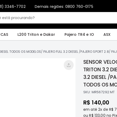
11) 3346-7702
Demais regiões: 0800 760-0175
Only registered users can write reviews. Please
Sign in
or
create an account
4 e IO
ASX
Pajero Sport e Full
L200 GL, GLS e SPORT
Pajero
Lance
RCAS
L200 Triton e Dakar
Pajero TR4 e IO
ASX
DIESEL TODOS OS MODELOS/ PAJERO FULL 3.2 DIESEL /PAJERO SPORT 2.8/ P
SENSOR VELOC
TRITON 3.2 D
3.2 DIESEL /P
TODOS OS MO
SKU:
MR567292 MT
R$ 140,00
em até
2x
de
R$ 7
ou
R$ 133,00
no Pix