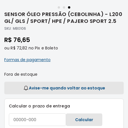
Saltar
Filtros
para
SENSOR ÓLEO PRESSÃO (CEBOLINHA) - L200
o
Transmissão
início
GL/ GLS / SPORT/ HPE / PAJERO SPORT 2.5
Elétrica
da
SKU:
MB0106
Galeria
Acessórios
de
R$ 76,65
ASX
imagens
Motor
ou
R$ 72,82
no Pix e Boleto
Suspensão
Formas de pagamento
Freio
Correias
Fora de estoque
Filtros
Avise-me quando voltar ao estoque
Transmissão
Elétrica
Calcular o prazo de entrega
Acessórios
L200
Calcular
Triton