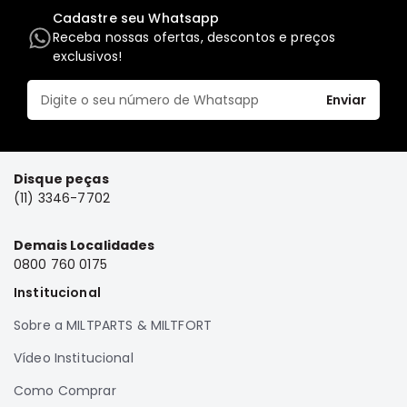
Cadastre seu Whatsapp
Elétrica
Receba nossas ofertas, descontos e preços
Acessórios
exclusivos!
Pajero
Motor
Enviar
Suspensão
Freio
Disque peças
Correias
(11) 3346-7702
Filtros
Câmbio
Demais Localidades
0800 760 0175
Elétrica
Institucional
Acessórios
Lancer
Sobre a MILTPARTS & MILTFORT
Motor
Vídeo Institucional
Suspensão
Como Comprar
Freio