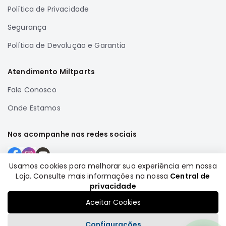
Política de Privacidade
Correias
Filtros
Segurança
Transmissão
Política de Devolução e Garantia
Elétrica
Atendimento Miltparts
Acessórios
Airtrek
Fale Conosco
Motor
Onde Estamos
Suspensão
Freio
Nos acompanhe nas redes sociais
Correias
Filtros
Usamos cookies para melhorar sua experiência em nossa
Loja. Consulte mais informações na nossa
Central de
Transmissão
Formas de pagamento
privacidade
Elétrica
Aceitar Cookies
Acessórios
Configurações
Outlander