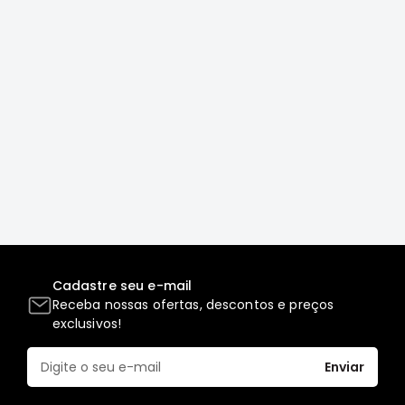
Correias
Filtros
Transmissão
Elétrica
Acessórios
L200
GL,
GLS
e
SPORT
Motor
Cadastre seu e-mail
Suspensão
Receba nossas ofertas, descontos e preços
Freio
exclusivos!
Correias
Enviar
Filtros
Transmissão