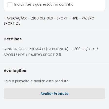
e
Incluir itens que estão no carrinho
Dakar
Motor
- APLICAÇÃO: - L200 GL/ GLS - SPORT - HPE - PAJERO
Suspensão
SPORT 2.5
Freio
Correias
Detalhes
Filtros
SENSOR ÓLEO PRESSÃO (CEBOLINHA) - L200 GL/ GLS /
Transmissão
SPORT/ HPE / PAJERO SPORT 2.5
Elétrica
Acessórios
Avaliações
Pajero
Sport
Seja o primeiro a avaliar este produto
e
Full
Motor
Avaliar Produto
Suspensão
Freio