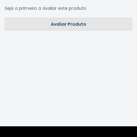
Motor
Seja o primeiro a avaliar este produto
Suspensão
Avaliar Produto
Freio
Correias
Filtros
Transmissão
Elétrica
Acessórios
Grandis
Motor
Suspensão
Freio
Correias
Filtros
Transmissão