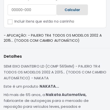
e
Dakar
Calcular
Motor
Suspensão
Incluir itens que estão no carrinho
Freio
Correias
- APLICAÇÃO: - PAJERO TR4 TODOS OS MODELOS 2002 A
2015... (TODOS COM CAMBIO AUTOMÁTICO)
Filtros
Transmissão
Detalhes
Elétrica
Acessórios
SEMI EIXO DIANTEIRO LD (COMP 565MM) - PAJERO TR4
TODOS OS MODELOS 2002 A 2015... (TODOS COM CAMBIO
Pajero
AUTOMÁTICO) - NAKATA
Sport
e
Este é um produto
NAKATA...
Full
Motor
Há mais de 65 anos, a
Nakata Automotiva,
fabricante de autopeças para o mercado de
Suspensão
reposição para veículos leves, pesados e
Freio