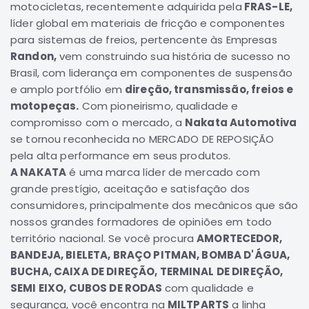
motocicletas, recentemente adquirida pela
FRAS-LE,
Correias
líder global em materiais de fricção e componentes
para sistemas de freios, pertencente às Empresas
Filtros
Randon,
vem construindo sua história de sucesso no
Transmissão
Brasil, com liderança em componentes de suspensão
Elétrica
e amplo portfólio em
direção, transmissão, freios e
Acessórios
motopeças.
Com pioneirismo, qualidade e
compromisso com o mercado, a
Nakata Automotiva
L200
se tornou reconhecida no MERCADO DE REPOSIÇÃO
GL,
GLS
pela alta performance em seus produtos.
e
A NAKATA
é uma marca líder de mercado com
SPORT
grande prestígio, aceitação e satisfação dos
Motor
consumidores, principalmente dos mecânicos que são
Suspensão
nossos grandes formadores de opiniões em todo
território nacional. Se você procura
AMORTECEDOR,
Freio
BANDEJA, BIELETA, BRAÇO PITMAN, BOMBA D'ÁGUA,
Correias
BUCHA, CAIXA DE DIREÇÃO, TERMINAL DE DIREÇÃO,
Filtros
SEMI EIXO, CUBOS DE RODAS
com qualidade e
segurança, você encontra na
MILTPARTS
a linha
Transmissão