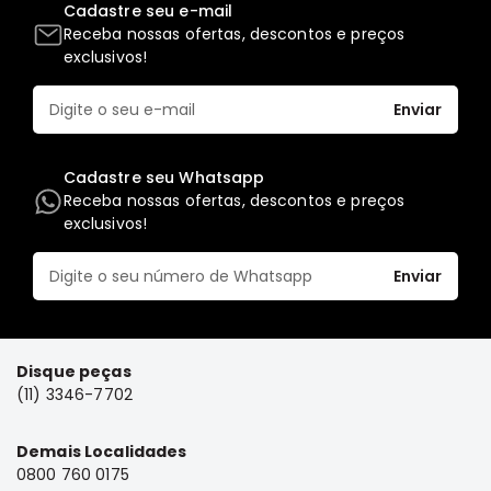
Cadastre seu e-mail
Elétrica
Receba nossas ofertas, descontos e preços
exclusivos!
Acessórios
ECLIPSE
Enviar
CROSS
Peças
Originais
Cadastre seu Whatsapp
Receba nossas ofertas, descontos e preços
Montadoras
exclusivos!
Corola
Honda
Enviar
Toyota
Hilux
BMW
Disque peças
(11) 3346-7702
HYUNDAI
NISSAN
Demais Localidades
Porsche
0800 760 0175