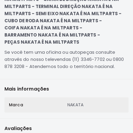
MILTPARTS - TERMINAL DIREÇÃO NAKATA É NA
Correias
MILTPARTS - SEMI EIXO NAKATA É NA MILTPARTS -
Filtros
CUBO DE RODA NAKATA É NA MILTPARTS -
Transmissão
COIFA NAKATA É NA MILTPARTS -
Elétrica
BARRAMENTO NAKATA É NA MILTPARTS -
PEÇAS NAKATA É NA MILTPARTS
Acessórios
Se você tem uma oficina ou autopeças consulte
Airtrek
Motor
através do nosso televendas (11) 3346-7702 ou 0800
878 3208 - Atendemos todo o território nacional.
Suspensão
Freio
Correias
Mais informações
Filtros
Marca
Transmissão
NAKATA
Elétrica
Acessórios
Avaliações
Outlander