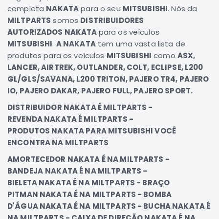
completa
NAKATA
para o seu
MITSUBISHI
. Nós da
Elétrica
MILTPARTS
somos
DISTRIBUIDORES
Acessórios
AUTORIZADOS NAKATA
para os veículos
Pajero
MITSUBISHI
.
A NAKATA
tem uma vasta lista de
Motor
produtos para os veículos
MITSUBISHI
como
ASX,
LANCER, AIRTREK, OUTLANDER, COLT, ECLIPSE, L200
Suspensão
GL/GLS/SAVANA, L200 TRITON, PAJERO TR4, PAJERO
Freio
IO, PAJERO DAKAR, PAJERO FULL, PAJERO SPORT.
Correias
DISTRIBUIDOR NAKATA É MILTPARTS -
Filtros
REVENDA NAKATA É MILTPARTS -
Câmbio
PRODUTOS NAKATA PARA MITSUBISHI VOCÊ
ENCONTRA NA MILTPARTS
Elétrica
AMORTECEDOR NAKATA É NA MILTPARTS -
Acessórios
BANDEJA
NAKATA É NA MILTPARTS -
Lancer
BIELETA NAKATA É NA MILTPARTS - BRAÇO
Motor
PITMAN NAKATA É NA MILTPARTS - BOMBA
Suspensão
D'ÁGUA NAKATA É NA MILTPARTS - BUCHA NAKATA É
Freio
NA MILTPARTS - CAIXA DE DIREÇÃO NAKATA É NA