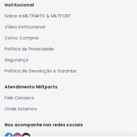
SUZUKI
Institucional
FORD
Sobre a MILTPARTS & MILTFORT
Volvo
Vídeo Institucional
LAND
Como Comprar
ROVER
TUCSON
Política de Privacidade
SUBARU
Segurança
JETTA
Política de Devolução e Garantia
RANGER
GALANT
Atendimento Miltparts
AMAROK
Fale Conosco
GM
Onde Estamos
MARCAS
MILTPARTS
Nos acompanhe nas redes sociais
TENACITY