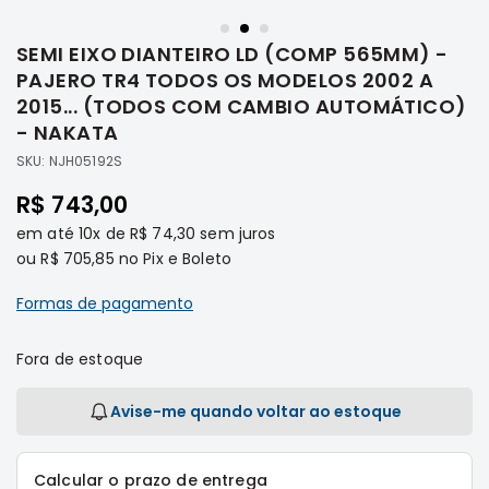
Saltar
Filtros
para
SEMI EIXO DIANTEIRO LD (COMP 565MM) -
o
Transmissão
início
PAJERO TR4 TODOS OS MODELOS 2002 A
Elétrica
da
2015... (TODOS COM CAMBIO AUTOMÁTICO)
Galeria
Acessórios
- NAKATA
de
ASX
SKU:
NJH05192S
imagens
Motor
R$ 743,00
Suspensão
em até
10x
de
R$ 74,30
sem juros
Freio
ou
R$ 705,85
no Pix e Boleto
Correias
Formas de pagamento
Filtros
Transmissão
Fora de estoque
Elétrica
Avise-me quando voltar ao estoque
Acessórios
L200
Triton
Calcular o prazo de entrega