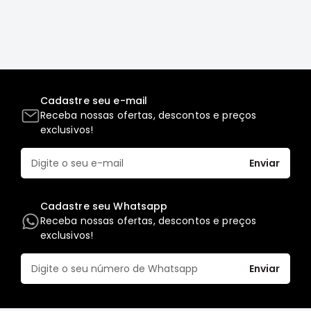
Filtros
Transmissão
Elétrica
Acessórios
Cadastre seu e-mail
ASX
Receba nossas ofertas, descontos e preços
Motor
exclusivos!
Suspensão
Freio
Enviar
Correias
Filtros
Cadastre seu Whatsapp
Receba nossas ofertas, descontos e preços
Transmissão
exclusivos!
Elétrica
Acessórios
Enviar
L200
Triton