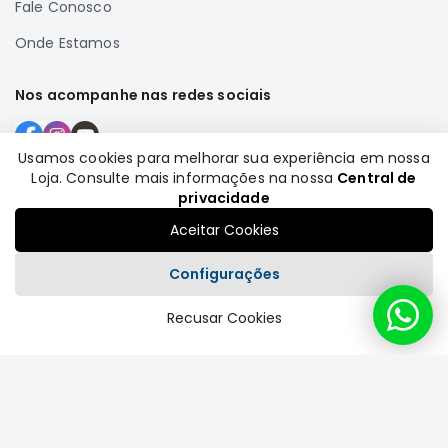
Fale Conosco
Correias
Onde Estamos
Filtros
Transmissão
Nos acompanhe nas redes sociais
Elétrica
Acessórios
Usamos cookies para melhorar sua experiência em nossa
Loja. Consulte mais informações na nossa
Central de
L200
Formas de pagamento
privacidade
GL,
GLS
Aceitar Cookies
e
SPORT
Configurações
Motor
Recusar Cookies
Suspensão
Plataforma
Freio
Correias
Filtros
Transmissão