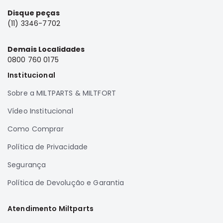
e
Disque peças
Dakar
(11) 3346-7702
Motor
Suspensão
Demais Localidades
Freio
0800 760 0175
Correias
Institucional
Filtros
Sobre a MILTPARTS & MILTFORT
Transmissão
Vídeo Institucional
Elétrica
Como Comprar
Acessórios
Política de Privacidade
Pajero
Sport
Segurança
e
Full
Política de Devolução e Garantia
Motor
Suspensão
Atendimento Miltparts
Freio