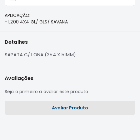
e
Dakar
APLICAÇÃO:
Motor
- L200 4X4 GL/ GLS/ SAVANA
Suspensão
Freio
Detalhes
Correias
SAPATA C/ LONA (254 X 51MM)
Filtros
Transmissão
Elétrica
Avaliações
Acessórios
Seja o primeiro a avaliar este produto
Pajero
Sport
e
Avaliar Produto
Full
Motor
Suspensão
Freio