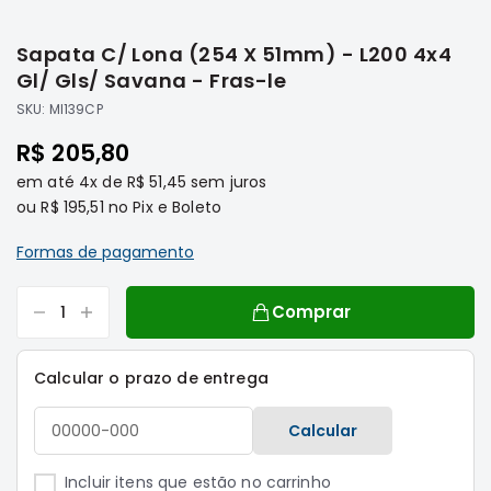
Saltar
Filtros
para
Sapata C/ Lona (254 X 51mm) - L200 4x4
o
Transmissão
início
Gl/ Gls/ Savana - Fras-le
Elétrica
da
SKU:
MI139CP
Galeria
Acessórios
de
R$ 205,80
ASX
imagens
em até
4x
de
R$ 51,45
sem juros
Motor
ou
R$ 195,51
no Pix e Boleto
Suspensão
Freio
Formas de pagamento
Correias
Comprar
Filtros
Transmissão
Calcular o prazo de entrega
Elétrica
Acessórios
Calcular
L200
Triton
Incluir itens que estão no carrinho