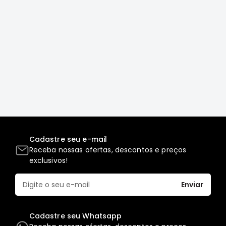
Correias
Filtros
Transmissão
Elétrica
Acessórios
L200
GL,
GLS
e
SPORT
Cadastre seu e-mail
Motor
Receba nossas ofertas, descontos e preços
exclusivos!
Suspensão
Freio
Enviar
Correias
Filtros
Cadastre seu Whatsapp
Transmissão