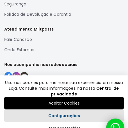
Segurança
Correias
Política de Devolução e Garantia
Filtros
Transmissão
Atendimento Miltparts
Elétrica
Fale Conosco
Acessórios
Onde Estamos
Airtrek
Motor
Nos acompanhe nas redes sociais
Suspensão
Freio
Usamos cookies para melhorar sua experiência em nossa
Correias
Loja. Consulte mais informações na nossa
Central de
Formas de pagamento
Filtros
privacidade
Transmissão
Aceitar Cookies
Elétrica
Configurações
Acessórios
Outlander