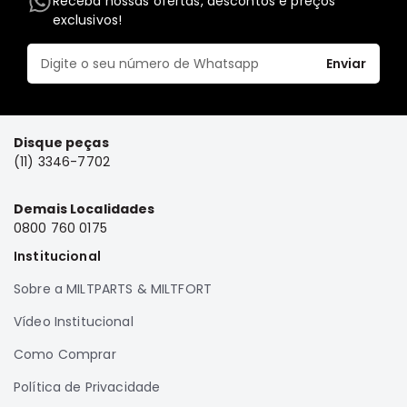
Receba nossas ofertas, descontos e preços
exclusivos!
Elétrica
Acessórios
Enviar
Pajero
Motor
Suspensão
Disque peças
Freio
(11) 3346-7702
Correias
Demais Localidades
Filtros
0800 760 0175
Câmbio
Institucional
Elétrica
Sobre a MILTPARTS & MILTFORT
Acessórios
Vídeo Institucional
Lancer
Motor
Como Comprar
Suspensão
Política de Privacidade
Freio