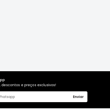
app
 descontos e preços exclusivos!
Enviar