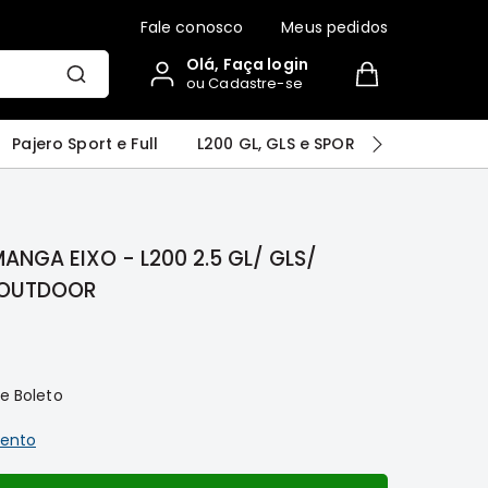
Fale conosco
Meus pedidos
Olá, Faça login
ou Cadastre-se
r
Airtrek
Grandis
Outlander
Pajero Sport e Full
L200 GL, GLS e SPORT
Pajero
NGA EIXO - L200 2.5 GL/ GLS/
 OUTDOOR
 e Boleto
ento