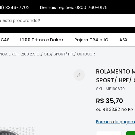
11) 3346-7702
Demais regiões: 0800 760-0175
Only registered users can write reviews. Please
Sign in
or
create an account
4 e IO
ASX
Pajero Sport e Full
L200 GL, GLS e SPORT
Pajero
Lance
RCAS
L200 Triton e Dakar
Pajero TR4 e IO
ASX
GA EIXO - L200 2.5 GL/ GLS/ SPORT/ HPE/ OUTDOOR
ROLAMENTO MA
SPORT/ HPE/
SKU:
MB160670
R$ 35,70
ou
R$ 33,92
no Pix
Formas de pagam