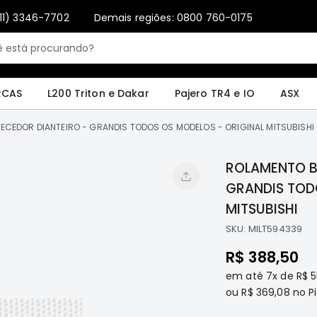
11) 3346-7702
Demais regiões: 0800 760-0175
Only registered users can write reviews. Please
Sign in
or
create an account
4 e IO
ASX
Pajero Sport e Full
L200 GL, GLS e SPORT
Pajero
Lance
RCAS
L200 Triton e Dakar
Pajero TR4 e IO
ASX
CEDOR DIANTEIRO - GRANDIS TODOS OS MODELOS - ORIGINAL MITSUBISHI
ROLAMENTO B
GRANDIS TOD
MITSUBISHI
SKU:
MILT594339
R$ 388,50
em até
7x
de
R$ 5
ou
R$ 369,08
no Pi