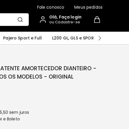
Fale conosco
Meus pedidos
Olá, Faça login
ou Cadastre-se
r
Airtrek
Grandis
Outlander
Pajero Sport e Full
L200 GL, GLS e SPORT
Pajero
ATENTE AMORTECEDOR DIANTEIRO -
OS OS MODELOS - ORIGINAL
5,50
sem juros
x e Boleto