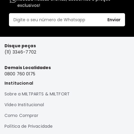
exclusivos!
Elétrica
Acessórios
Enviar
Pajero
Motor
Suspensão
Disque peças
Freio
(11) 3346-7702
Correias
Demais Localidades
Filtros
0800 760 0175
Câmbio
Institucional
Elétrica
Sobre a MILTPARTS & MILTFORT
Acessórios
Vídeo Institucional
Lancer
Motor
Como Comprar
Suspensão
Política de Privacidade
Freio