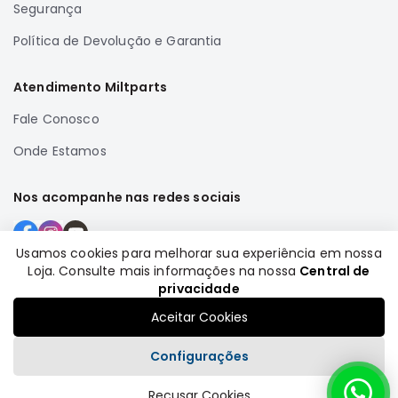
Segurança
Correias
Política de Devolução e Garantia
Filtros
Transmissão
Atendimento Miltparts
Elétrica
Fale Conosco
Acessórios
Onde Estamos
Airtrek
Motor
Nos acompanhe nas redes sociais
Suspensão
Freio
Usamos cookies para melhorar sua experiência em nossa
Correias
Loja. Consulte mais informações na nossa
Central de
Formas de pagamento
Filtros
privacidade
Transmissão
Aceitar Cookies
Elétrica
Configurações
Acessórios
Recusar Cookies
Outlander