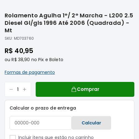
Saltar
Filtros
para
Rolamento Agulha 1°/ 2° Marcha - L200 2.5
o
Transmissão
início
Diesel Gl/gls 1996 Até 2006 (Quadrada) -
Elétrica
da
Mt
Galeria
Acessórios
SKU:
MD703760
de
ASX
imagens
R$ 40,95
Motor
ou
R$ 38,90
no Pix e Boleto
Suspensão
Freio
Formas de pagamento
Correias
Comprar
Filtros
Transmissão
Calcular o prazo de entrega
Elétrica
Acessórios
Calcular
L200
Triton
Incluir itens que estão no carrinho