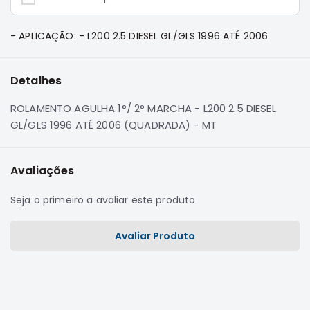
e
Dakar
Motor
- APLICAÇÃO: - L200 2.5 DIESEL GL/GLS 1996 ATÉ 2006
Suspensão
Freio
Detalhes
Correias
ROLAMENTO AGULHA 1°/ 2° MARCHA - L200 2.5 DIESEL
Filtros
GL/GLS 1996 ATÉ 2006 (QUADRADA) - MT
Transmissão
Elétrica
Avaliações
Acessórios
Seja o primeiro a avaliar este produto
Pajero
Sport
e
Avaliar Produto
Full
Motor
Suspensão
Freio