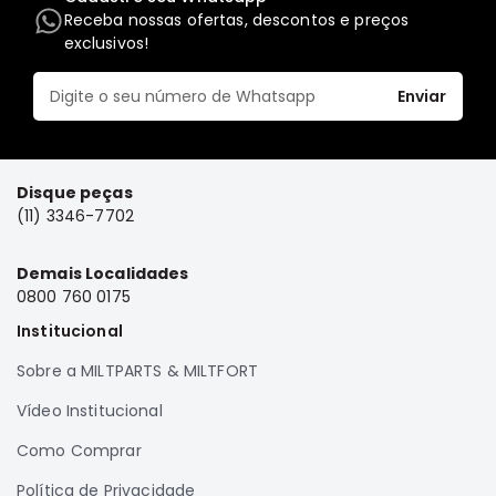
Receba nossas ofertas, descontos e preços
Elétrica
exclusivos!
Acessórios
Pajero
Enviar
Motor
Suspensão
Freio
Disque peças
(11) 3346-7702
Correias
Filtros
Demais Localidades
Câmbio
0800 760 0175
Elétrica
Institucional
Acessórios
Sobre a MILTPARTS & MILTFORT
Lancer
Vídeo Institucional
Motor
Como Comprar
Suspensão
Freio
Política de Privacidade