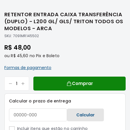
Saltar
Filtros
para
RETENTOR ENTRADA CAIXA TRANSFERÊNCIA
o
Transmissão
início
(DUPLO) - L200 GL/ GLS/ TRITON TODOS OS
Elétrica
da
MODELOS - ARCA
Galeria
Acessórios
SKU:
7091MR145502
de
ASX
imagens
R$ 48,00
Motor
ou
R$ 45,60
no Pix e Boleto
Suspensão
Freio
Formas de pagamento
Correias
Comprar
Filtros
Transmissão
Calcular o prazo de entrega
Elétrica
Acessórios
Calcular
L200
Triton
Incluir itens que estão no carrinho