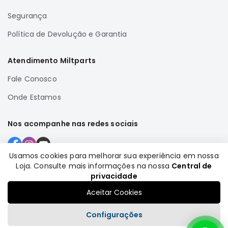
Correias
Segurança
Filtros
Política de Devolução e Garantia
Transmissão
Elétrica
Atendimento Miltparts
Acessórios
Fale Conosco
Airtrek
Onde Estamos
Motor
Suspensão
Nos acompanhe nas redes sociais
Freio
Correias
Usamos cookies para melhorar sua experiência em nossa
Filtros
Loja. Consulte mais informações na nossa
Central de
Formas de pagamento
privacidade
Transmissão
Aceitar Cookies
Elétrica
Acessórios
Configurações
Outlander