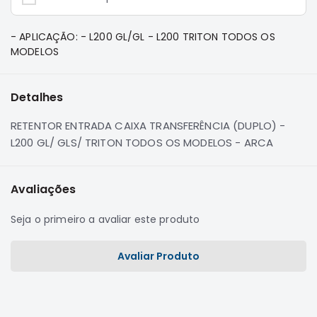
e
Dakar
Motor
- APLICAÇÃO: - L200 GL/GL - L200 TRITON TODOS OS
MODELOS
Suspensão
Freio
Detalhes
Correias
Filtros
RETENTOR ENTRADA CAIXA TRANSFERÊNCIA (DUPLO) -
L200 GL/ GLS/ TRITON TODOS OS MODELOS - ARCA
Transmissão
Elétrica
Avaliações
Acessórios
Pajero
Seja o primeiro a avaliar este produto
Sport
e
Full
Avaliar Produto
Motor
Suspensão
Freio