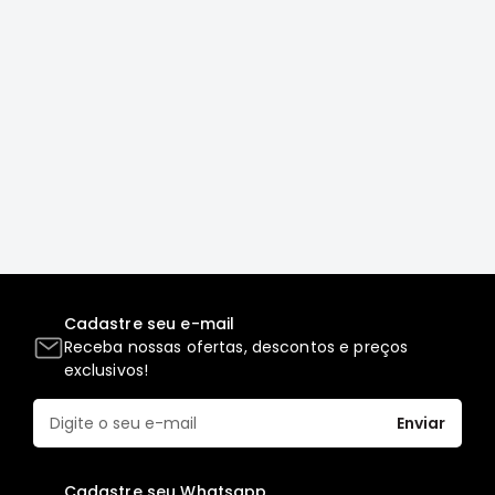
Correias
Filtros
Transmissão
Elétrica
Acessórios
L200
GL,
GLS
e
SPORT
Motor
Cadastre seu e-mail
Receba nossas ofertas, descontos e preços
Suspensão
exclusivos!
Freio
Correias
Enviar
Filtros
Transmissão
Cadastre seu Whatsapp