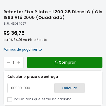
Saltar
Filtros
para
Retentor Eixo Piloto - L200 2.5 Diesel Gl/ Gls
o
Transmissão
início
1996 Até 2006 (Quadrada)
Elétrica
da
SKU:
MD034067
Galeria
Acessórios
de
R$ 36,75
ASX
imagens
Motor
ou
R$ 34,91
no Pix e Boleto
Suspensão
Formas de pagamento
Freio
Correias
Comprar
Filtros
Transmissão
Calcular o prazo de entrega
Elétrica
Calcular
Acessórios
L200
Incluir itens que estão no carrinho
Triton