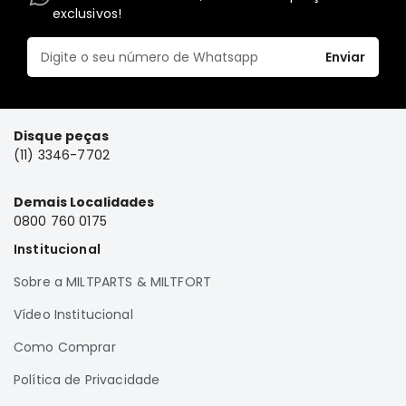
exclusivos!
Elétrica
Acessórios
Enviar
Pajero
Motor
Suspensão
Disque peças
Freio
(11) 3346-7702
Correias
Demais Localidades
Filtros
0800 760 0175
Câmbio
Institucional
Elétrica
Sobre a MILTPARTS & MILTFORT
Acessórios
Vídeo Institucional
Lancer
Motor
Como Comprar
Suspensão
Política de Privacidade
Freio