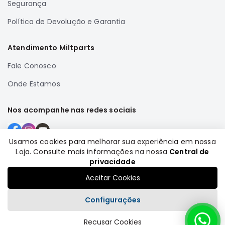
Segurança
Correias
Política de Devolução e Garantia
Filtros
Transmissão
Atendimento Miltparts
Elétrica
Fale Conosco
Acessórios
Onde Estamos
Airtrek
Motor
Nos acompanhe nas redes sociais
Suspensão
Freio
Usamos cookies para melhorar sua experiência em nossa
Correias
Loja. Consulte mais informações na nossa
Central de
Formas de pagamento
Filtros
privacidade
Transmissão
Aceitar Cookies
Elétrica
Configurações
Acessórios
Recusar Cookies
Outlander