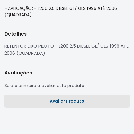
e
- APLICAÇÃO: - L200 2.5 DIESEL GL/ GLS 1996 ATÉ 2006
Dakar
(QUADRADA)
Motor
Suspensão
Detalhes
Freio
Correias
RETENTOR EIXO PILOTO - L200 2.5 DIESEL GL/ GLS 1996 ATÉ
Filtros
2006 (QUADRADA)
Transmissão
Elétrica
Avaliações
Acessórios
Seja o primeiro a avaliar este produto
Pajero
Sport
Avaliar Produto
e
Full
Motor
Suspensão
Freio