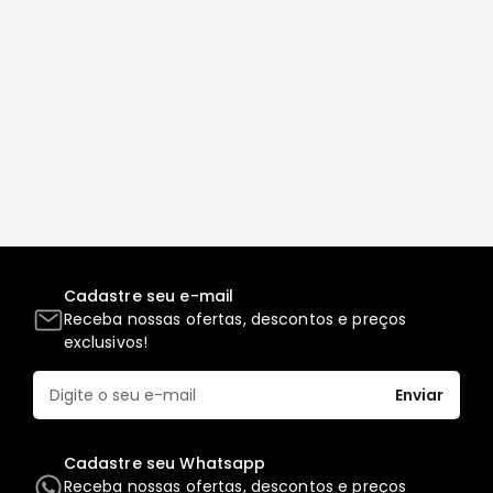
Correias
Filtros
Transmissão
Elétrica
Acessórios
L200
GL,
GLS
e
SPORT
Cadastre seu e-mail
Motor
Receba nossas ofertas, descontos e preços
exclusivos!
Suspensão
Freio
Enviar
Correias
Filtros
Cadastre seu Whatsapp
Receba nossas ofertas, descontos e preços
Transmissão