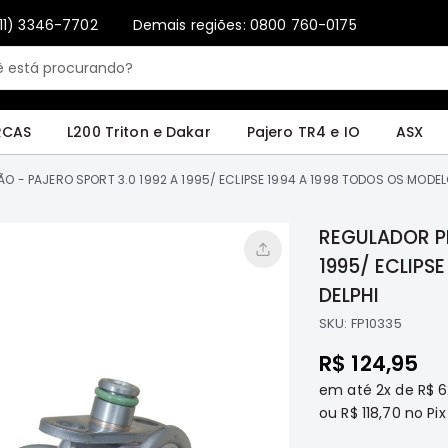
11) 3346-7702
Demais regiões: 0800 760-0175
Only registered users can write reviews. Please
Sign in
or
create an account
4 e IO
ASX
Pajero Sport e Full
L200 GL, GLS e SPORT
Pajero
Lance
RCAS
L200 Triton e Dakar
Pajero TR4 e IO
ASX
 - PAJERO SPORT 3.0 1992 A 1995/ ECLIPSE 1994 A 1998 TODOS OS MODELO
REGULADOR PR
1995/ ECLIPS
DELPHI
SKU:
FP10335
R$ 124,95
em até
2x
de
R$ 6
ou
R$ 118,70
no Pix