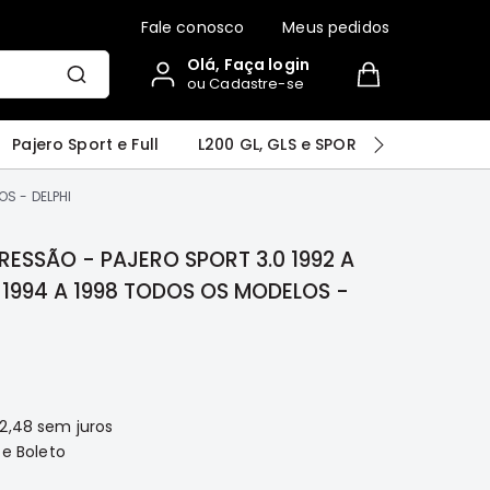
Fale conosco
Meus pedidos
Olá, Faça login
ou Cadastre-se
r
Airtrek
Grandis
Outlander
Pajero Sport e Full
L200 GL, GLS e SPORT
Pajero
S - DELPHI
ESSÃO - PAJERO SPORT 3.0 1992 A
E 1994 A 1998 TODOS OS MODELOS -
2,48
sem juros
 e Boleto