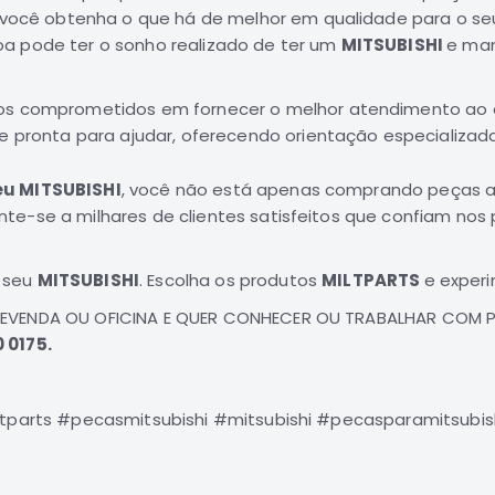
e você obtenha o que há de melhor em qualidade para o s
a pode ter o sonho realizado de ter um
MITSUBISHI
e man
os comprometidos em fornecer o melhor atendimento ao 
e pronta para ajudar, oferecendo orientação especializad
eu MITSUBISHI
, você não está apenas comprando peças au
te-se a milhares de clientes satisfeitos que confiam nos
 seu
MITSUBISHI
. Escolha os produtos
MILTPARTS
e experi
REVENDA OU OFICINA E QUER CONHECER OU TRABALHAR COM 
 0175.
ltparts #pecasmitsubishi #mitsubishi #pecasparamitsubis