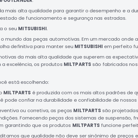
 e OUTLANDER
.
mais alta qualidade para garantir o desempenho e a dur
 estado de funcionamento e segurança nas estradas.
ra o seu
MITSUBISHI
.
o o mundo das peças automotivas. Em um mercado onde a qu
ha definitiva para manter seu
MITSUBISHI
em perfeito f
motivas da mais alta qualidade que superem as expectativ
 a excelência, os produtos
MILTPARTS
são fabricados nos
você está escolhendo:
to
MILTPARTS
é produzida com os mais altos padrões de qu
 pode confiar na durabilidade e confiabilidade de nossos
ventiva ou corretiva, as peças
MILTPARTS
são projetadas
dições. Fornecendo peças dos sistemas de suspensão, fre
im garantindo que os produtos
MILTPARTS
funcione perfe
editamos que qualidade não deve ser sinônimo de preços