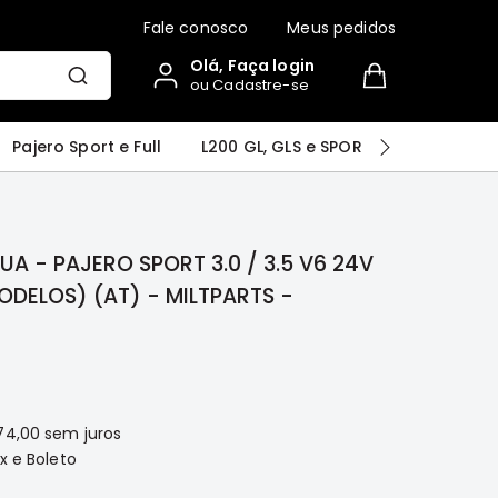
Fale conosco
Meus pedidos
Olá, Faça login
ou Cadastre-se
r
Airtrek
Grandis
Outlander
Pajero Sport e Full
L200 GL, GLS e SPORT
Pajero
A - PAJERO SPORT 3.0 / 3.5 V6 24V
DELOS) (AT) - MILTPARTS -
74,00
sem juros
x e Boleto