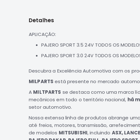
para
o
início
Detalhes
da
Galeria
de
APLICAÇÃO:
imagens
PAJERO SPORT 3.5 24V TODOS OS MODELO
PAJERO SPORT 3.0 24V TODOS OS MODELO
Descubra a Excelência Automotiva com os pr
MILPARTS
está presente no mercado automotiv
A
MILTPARTS
se destaca como uma marca líde
mecânicos em todo o território nacional,
há m
setor automotivo.
Nossa extensa linha de produtos abrange uma
até freios, motores, transmissão, arrefecimen
de modelos
MITSUBISHI
, incluindo
ASX, LANCE