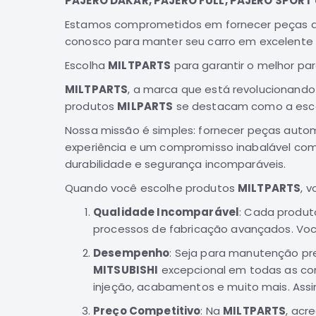
PAJERO DAKAR, PAJERO FULL, PAJERO SPORT
Estamos comprometidos em fornecer peças da 
conosco para manter seu carro em excelente
Escolha
MILTPARTS
para garantir o melhor pa
MILTPARTS
, a marca que está revolucionand
produtos
MILPARTS
se destacam como a escol
Nossa missão é simples: fornecer peças auto
experiência e um compromisso inabalável com
durabilidade e segurança incomparáveis.
Quando você escolhe produtos
MILTPARTS
, 
Qualidade Incomparável
: Cada produ
processos de fabricação avançados. Você
Desempenho
: Seja para manutenção pre
MITSUBISHI
excepcional em todas as con
injeção, acabamentos e muito mais. Ass
Preço Competitivo
: Na
MILTPARTS
, acr