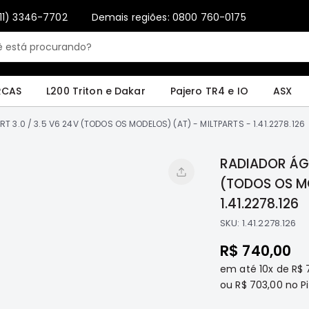
11) 3346-7702
Demais regiões: 0800 760-0175
Only registered users can write reviews. Please
Sign in
or
create an account
4 e IO
ASX
Pajero Sport e Full
L200 GL, GLS e SPORT
Pajero
Lance
RCAS
L200 Triton e Dakar
Pajero TR4 e IO
ASX
 3.0 / 3.5 V6 24V (TODOS OS MODELOS) (AT) - MILTPARTS - 1.41.2278.126
RADIADOR ÁGU
(TODOS OS MO
1.41.2278.126
SKU:
1.41.2278.126
R$ 740,00
em até
10x
de
R$ 
ou
R$ 703,00
no Pi