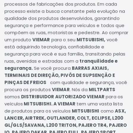
processos de fabricações dos produtos. Em cada
Correias
processo existe a busca constante pela evolução na
Filtros
qualidade dos produtos desenvolvidos, garantindo
segurança e performance para veículos e todos que
Transmissão
compõem as ruas, motoristas e pedestre. Ao comprar
Elétrica
um produto
VIEMAR
para o seu
MITSUBISHI,
você
Acessórios
está adquirindo tecnologia, confiabilidade e
segurança para você e sua família, transitando pelas
L200
GL,
ruas, avenidas e estradas com a
tranquilidade e
GLS
segurança.
Se você procura
BARRAS AXIAIS,
e
TERMINAIS DE DIREÇÃO, PIVÔS DE SUPSENÇÃO E
SPORT
PINÇAS DE FREIOS
com qualidade e segurança, você
Motor
procura os produtos
VIEMAR
. Nós da
MILTPARTS
Suspensão
somos
DISTRIBUIDOR AUTORIZADO VIEMAR
para os
veículos
MITSUBISHI. A VIEMAR
Freio
tem uma vasta lista
de produtos para os veículos
MITSUBISHI
como
ASX,
Correias
LANCER, AIRTREK, OUTLANDER, COLT, ECLIPSE, L200
Filtros
GL/GLS/SAVANA, L200 TRITON, PAJERO TR4, PAJERO
Transmissão
IO, PAJERO DAKAR, PAJERO FULL, PAJERO SPORT...