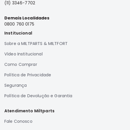
(11) 3346-7702
Elétrica
Acessórios
Demais Localidades
0800 760 0175
ECLIPSE
CROSS
Institucional
Peças
Sobre a MILTPARTS & MILTFORT
Originais
Vídeo Institucional
Montadoras
Corola
Como Comprar
Honda
Política de Privacidade
Toyota
Segurança
Hilux
Política de Devolução e Garantia
BMW
HYUNDAI
Atendimento Miltparts
NISSAN
Fale Conosco
Porsche