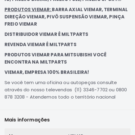
Elétrica
PRODUTOS VIEMAR:
BARRA AXIAL VIEMAR, TERMINAL
DIREÇÃO VIEMAR, PIVÕ SUSPENSÃO VIEMAR, PINÇA
Acessórios
FREIO VIEMAR
Pajero
Motor
DISTRIBUIDOR VIEMAR É MILTPARTS
Suspensão
REVENDA VIEMAR É MILTPARTS
Freio
PRODUTOS VIEMAR PARA MITSUBISHI VOCÊ
Correias
ENCONTRA NA MILTPARTS
Filtros
VIEMAR, EMPRESA 100% BRASILEIRA!
Câmbio
Se você tem uma oficina ou autopeças consulte
Elétrica
através do nosso televendas (11) 3346-7702 ou 0800
878 3208 - Atendemos todo o território nacional
Acessórios
Lancer
Motor
Mais informações
Suspensão
Freio