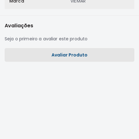
Marca
VIEMAR
Correias
Filtros
Avaliações
Transmissão
Elétrica
Seja o primeiro a avaliar este produto
Acessórios
Airtrek
Avaliar Produto
Motor
Suspensão
Freio
Correias
Filtros
Transmissão
Elétrica
Acessórios
Outlander