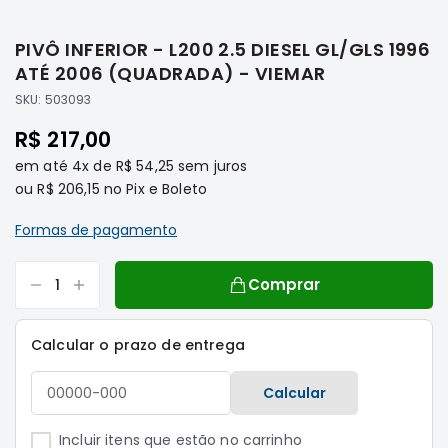
Saltar
Filtros
para
PIVÔ INFERIOR - L200 2.5 DIESEL GL/GLS 1996
o
Transmissão
início
ATÉ 2006 (QUADRADA) - VIEMAR
Elétrica
da
SKU:
503093
Galeria
Acessórios
de
R$ 217,00
ASX
imagens
em até
4x
de
R$ 54,25
sem juros
Motor
ou
R$ 206,15
no Pix e Boleto
Suspensão
Freio
Formas de pagamento
Correias
Comprar
Filtros
Transmissão
Calcular o prazo de entrega
Elétrica
Acessórios
Calcular
L200
Triton
Incluir itens que estão no carrinho