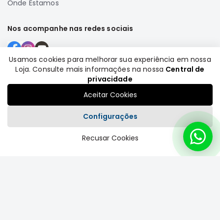
Onde Estamos
SUZUKI
FORD
Nos acompanhe nas redes sociais
Volvo
LAND
Usamos cookies para melhorar sua experiência em nossa
ROVER
Loja. Consulte mais informações na nossa
Central de
Formas de pagamento
TUCSON
privacidade
SUBARU
Aceitar Cookies
JETTA
Configurações
RANGER
Recusar Cookies
GALANT
Plataforma
AMAROK
GM
MARCAS
MILTPARTS
TENACITY