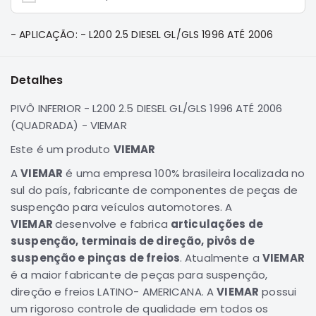
e
Dakar
- APLICAÇÃO: - L200 2.5 DIESEL GL/GLS 1996 ATÉ 2006
Motor
Suspensão
Detalhes
Freio
Correias
PIVÔ INFERIOR - L200 2.5 DIESEL GL/GLS 1996 ATÉ 2006
Filtros
(QUADRADA) - VIEMAR
Transmissão
Este é um produto
VIEMAR
Elétrica
A
VIEMAR
é uma empresa 100% brasileira localizada no
Acessórios
sul do país, fabricante de componentes de peças de
suspenção para veículos automotores. A
Pajero
VIEMAR
desenvolve e fabrica
articulações de
Sport
e
suspenção, terminais de direção, pivôs de
Full
suspenção e pinças de freios
. Atualmente a
VIEMAR
Motor
é a maior fabricante de peças para suspenção,
direção e freios LATINO- AMERICANA. A
Suspensão
VIEMAR
possui
um rigoroso controle de qualidade em todos os
Freio