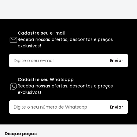
Motor
Suspensão
Freio
Cadastre seu e-mail
Correias
Receba nossas ofertas, descontos e preços
Filtros
exclusivos!
Transmissão
Enviar
Elétrica
Acessórios
Cadastre seu Whatsapp
Grandis
Receba nossas ofertas, descontos e preços
Motor
exclusivos!
Suspensão
Freio
Enviar
Correias
Filtros
Disque peças
Transmissão