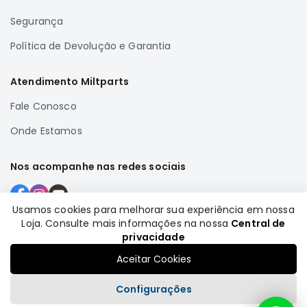
Correias
Segurança
Filtros
Política de Devolução e Garantia
Transmissão
Elétrica
Atendimento Miltparts
Acessórios
Fale Conosco
Airtrek
Onde Estamos
Motor
Suspensão
Nos acompanhe nas redes sociais
Freio
Correias
Usamos cookies para melhorar sua experiência em nossa
Filtros
Loja. Consulte mais informações na nossa
Central de
Formas de pagamento
privacidade
Transmissão
Aceitar Cookies
Elétrica
Acessórios
Configurações
Outlander