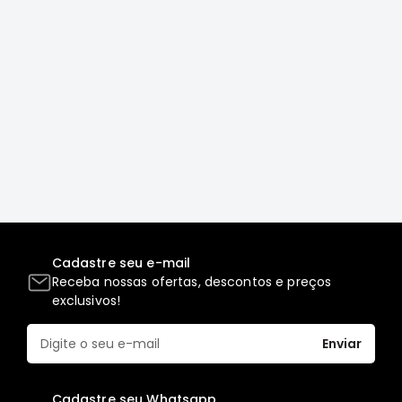
Correias
Filtros
Transmissão
Elétrica
Acessórios
L200
GL,
GLS
e
SPORT
Motor
Cadastre seu e-mail
Receba nossas ofertas, descontos e preços
Suspensão
exclusivos!
Freio
Correias
Enviar
Filtros
Transmissão
Cadastre seu Whatsapp