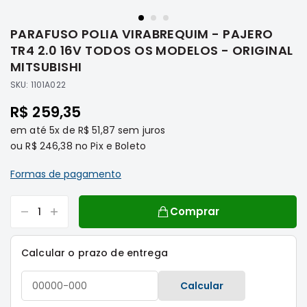
Saltar
Filtros
para
PARAFUSO POLIA VIRABREQUIM - PAJERO
o
Transmissão
início
TR4 2.0 16V TODOS OS MODELOS - ORIGINAL
Elétrica
da
MITSUBISHI
Galeria
Acessórios
SKU:
1101A022
de
ASX
imagens
R$ 259,35
Motor
em até
5x
de
R$ 51,87
sem juros
Suspensão
ou
R$ 246,38
no Pix e Boleto
Freio
Formas de pagamento
Correias
Filtros
Comprar
Transmissão
Elétrica
Calcular o prazo de entrega
Acessórios
L200
Calcular
Triton