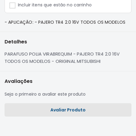
e
Incluir itens que estão no carrinho
Dakar
Motor
- APLICAÇÃO: - PAJERO TR4 2.0 16V TODOS OS MODELOS
Suspensão
Freio
Detalhes
Correias
Filtros
PARAFUSO POLIA VIRABREQUIM - PAJERO TR4 2.0 16V
TODOS OS MODELOS - ORIGINAL MITSUBISHI
Transmissão
Elétrica
Avaliações
Acessórios
Pajero
Seja o primeiro a avaliar este produto
Sport
e
Full
Avaliar Produto
Motor
Suspensão
Freio