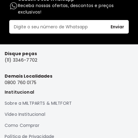
Receba nossas ofertas, descontos e preços
Elétrica
exclusivos!
Acessórios
Pajero
Enviar
Motor
Suspensão
Freio
Disque peças
(11) 3346-7702
Correias
Filtros
Demais Localidades
Câmbio
0800 760 0175
Elétrica
Institucional
Acessórios
Sobre a MILTPARTS & MILTFORT
Lancer
Vídeo Institucional
Motor
Como Comprar
Suspensão
Freio
Política de Privacidade