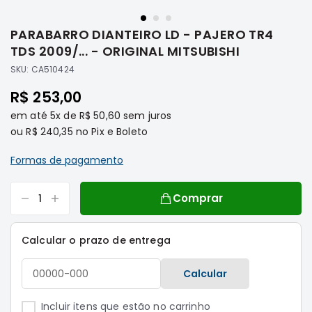
Saltar
Filtros
para
PARABARRO DIANTEIRO LD - PAJERO TR4
o
Transmissão
início
TDS 2009/... - ORIGINAL MITSUBISHI
Elétrica
da
SKU:
CA510424
Galeria
Acessórios
de
R$ 253,00
ASX
imagens
em até
5x
de
R$ 50,60
sem juros
Motor
ou
R$ 240,35
no Pix e Boleto
Suspensão
Freio
Formas de pagamento
Correias
Comprar
Filtros
Transmissão
Calcular o prazo de entrega
Elétrica
Acessórios
Calcular
L200
Triton
Incluir itens que estão no carrinho