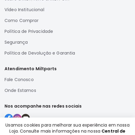
Correias
Vídeo Institucional
Filtros
Como Comprar
Transmissão
Política de Privacidade
Elétrica
Segurança
Acessórios
Política de Devolução e Garantia
Airtrek
Motor
Atendimento Miltparts
Suspensão
Freio
Fale Conosco
Correias
Onde Estamos
Filtros
Nos acompanhe nas redes sociais
Transmissão
Elétrica
Usamos cookies para melhorar sua experiência em nossa
Acessórios
Loja. Consulte mais informações na nossa
Central de
Formas de pagamento
Outlander