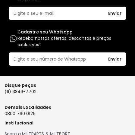
Elétrica
Enviar
Acessórios
Pajero
Cadastre seu Whatsapp
Motor
Receba nossas ofertas, descontos e preços
Suspensão
exclusivos!
Freio
Enviar
Correias
Filtros
Câmbio
Disque peças
Elétrica
(11) 3346-7702
Acessórios
Demais Localidades
Lancer
0800 760 0175
Motor
Institucional
Suspensão
Freio
Sobre a MILTPARTS & MILTFORT