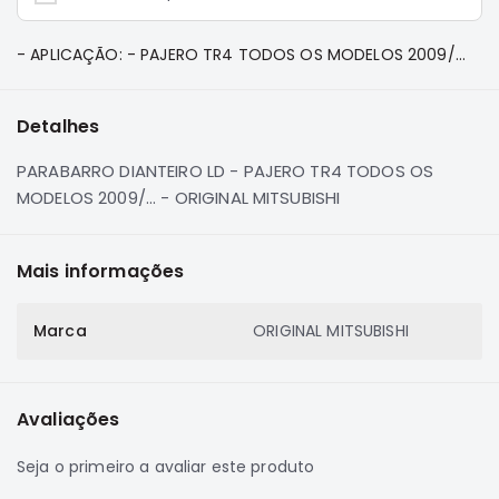
e
Dakar
- APLICAÇÃO: - PAJERO TR4 TODOS OS MODELOS 2009/...
Motor
Suspensão
Detalhes
Freio
Correias
PARABARRO DIANTEIRO LD - PAJERO TR4 TODOS OS
Filtros
MODELOS 2009/... - ORIGINAL MITSUBISHI
Transmissão
Elétrica
Mais informações
Acessórios
Marca
ORIGINAL MITSUBISHI
Pajero
Sport
e
Full
Avaliações
Motor
Suspensão
Seja o primeiro a avaliar este produto
Freio