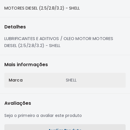
e
MOTORES DIESEL (2.5/2.8/3.2) - SHELL
Dakar
Motor
Suspensão
Detalhes
Freio
LUBRIFICANTES E ADITIVOS / OLEO MOTOR MOTORES
Correias
DIESEL (2.5/2.8/3.2) - SHELL
Filtros
Transmissão
Mais informações
Elétrica
Acessórios
Marca
SHELL
Pajero
Sport
e
Avaliações
Full
Motor
Seja o primeiro a avaliar este produto
Suspensão
Freio