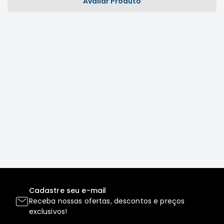
Avaliar Produto
Correias
Filtros
Transmissão
Elétrica
Acessórios
L200
GL,
GLS
e
SPORT
Motor
Suspensão
Freio
Correias
Cadastre seu e-mail
Receba nossas ofertas, descontos e preços
Filtros
exclusivos!
Transmissão