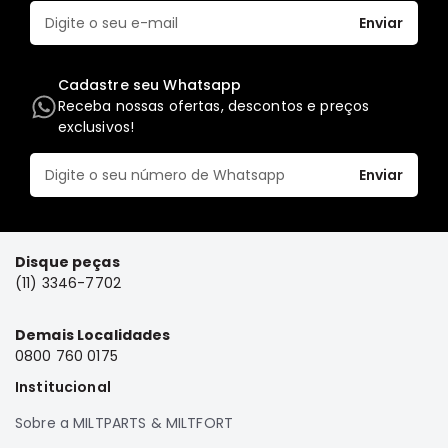
Enviar
Elétrica
Acessórios
Cadastre seu Whatsapp
Pajero
Receba nossas ofertas, descontos e preços
Motor
exclusivos!
Suspensão
Freio
Enviar
Correias
Filtros
Disque peças
Câmbio
(11) 3346-7702
Elétrica
Acessórios
Demais Localidades
0800 760 0175
Lancer
Motor
Institucional
Suspensão
Sobre a MILTPARTS & MILTFORT
Freio