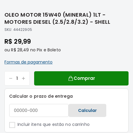
Saltar
Filtros
para
OLEO MOTOR 15W40 (MINERAL) 1LT -
o
Transmissão
início
MOTORES DIESEL (2.5/2.8/3.2) - SHELL
Elétrica
da
SKU:
44422905
Galeria
Acessórios
de
R$ 29,99
ASX
imagens
Motor
ou
R$ 28,49
no Pix e Boleto
Suspensão
Formas de pagamento
Freio
Correias
Comprar
Filtros
Transmissão
Calcular o prazo de entrega
Elétrica
Calcular
Acessórios
L200
Incluir itens que estão no carrinho
Triton