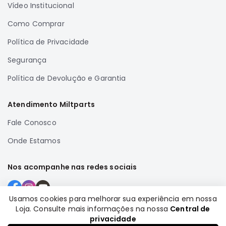
Vídeo Institucional
Correias
Como Comprar
Filtros
Política de Privacidade
Transmissão
Elétrica
Segurança
Acessórios
Política de Devolução e Garantia
Airtrek
Motor
Atendimento Miltparts
Suspensão
Fale Conosco
Freio
Onde Estamos
Correias
Filtros
Nos acompanhe nas redes sociais
Transmissão
Elétrica
Usamos cookies para melhorar sua experiência em nossa
Loja. Consulte mais informações na nossa
Central de
Acessórios
Formas de pagamento
privacidade
Outlander